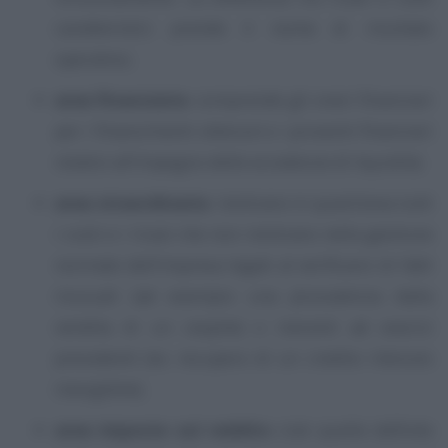
caratteristici prende il nome di risultato
operativo;
area finanziaria
: comprende gli oneri finanziari
per i finanzimenti ottenuti e i proventi finanziari
relativi all’impegno delle eccedenze di liquidità;
area straordinaria
: rientrano in quest’area tutti
i costi e i ricavi che non rientrano nella gestione
normale dell’impresa legati al verificarsi di fatti
inusuali (ad esempio una plusvalenza dalla
vendita di un cespite) o inerenti ad esecizi
precedenti (es: recupero di un credito ritenuto
inesigibile);
area imposte sul reddito
cioè quelle definite