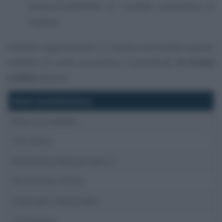
proporzionalmente al risultato economico di
impresa.
Volendo rappresentare in maniera elementare questo
modello di conto economico riclassificato
in forma
scalare
avremo:
Area Caratteristica
Ricavi di vendita+
Fitti attivi+
Rimanenze finali di merci+
Rimanenze Iniziali-
Costo per il personale-
Fitti Passivi-