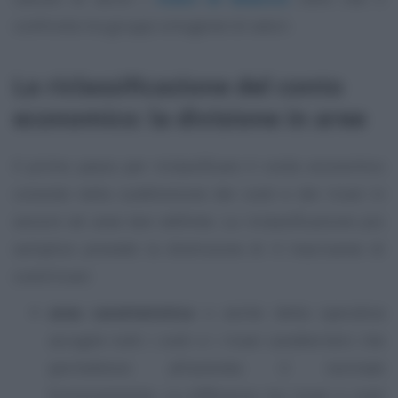
confronto tra gruppi omogenei di valori.
La riclassificazione del conto
economico: la divisione in aree
Il primo passo per riclassificare il conto economico
consiste nella suddivisione dei costi e dei ricavi in
sezioni ed aree ben definite. La riclassificazione più
semplice prevede la distinzione di 4 macroaree di
costi/ricavi:
area caratteristica
o anche detta operativa
accoglie tutti i costi e i ricavi caratteristici che
permettono all’azienda il normale
funzionamento. La differenza tra ricavi e costi