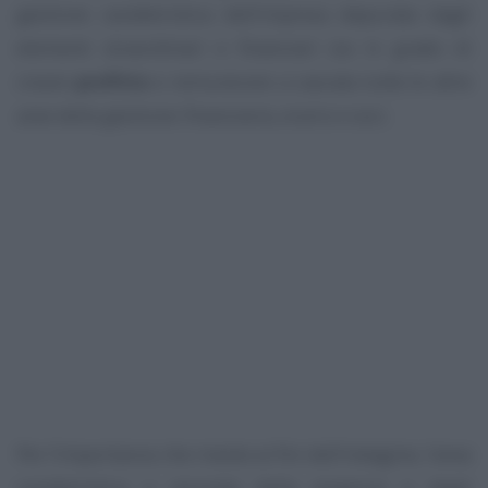
gestione caratteristica dell’impresa depurata dagli
elementi straordinari e finanziari sia in grado di
creare
profitto
e remunerare a cascata tutte le altre
aree della gestione: finanziaria, erario e soci.
Per l’importanza che riveste ai fini dell’indagine, l’area
caratteristica a seconda delle esigenze e degli