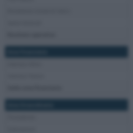
Rimanenze iniziali di merci-
Spese Generali-
Risultato operativo
Area Finanziaria
Interessi Attivi-
Interessi Passivi
Saldo area finanziaria
Area Straordinaria
Plusvalenze-
Svalutazioni