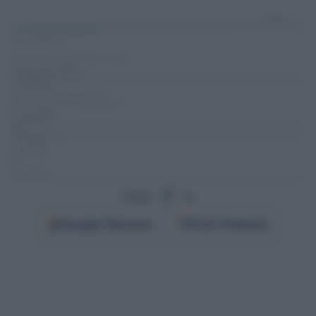
Segui
su
Google
Discover
Fonti Preferite