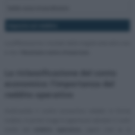
Saldo area straordinaria
Imposte sul reddito
La differenza tra i risultati delle singole aree altro non
è che il
Risultato netto d’esercizio
.
La riclassificazione del conto
economico: l’importanza del
reddito operativo
Analizzando il contro economico redatto in forma
scalare, in primo luogo è opportuno valutare il ruolo
svolto dal
reddito operativo
, capire cioè se la