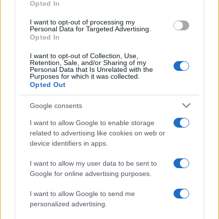
Opted In
grant or deny consent to Google and its third-party tags to
management
use your data for below specified purposes in below Google
I want to opt-out of processing my
consent section.
Personal Data for Targeted Advertising.
Opted In
Giancarlo Coppola
-
28 FEBBRAIO 2025
CONTROLLO DI GESTIONE
I want to opt-out of Collection, Use,
Retention, Sale, and/or Sharing of my
Il budget è morto. Viva il
Personal Data that Is Unrelated with the
budget!
Purposes for which it was collected.
Opted Out
Google consents
I want to allow Google to enable storage
related to advertising like cookies on web or
device identifiers in apps.
Iscriviti alla nostra
NEWSLETTER
I want to allow my user data to be sent to
Google for online advertising purposes.
Resta informato su notizie, aggiornamenti fiscali
I want to allow Google to send me
e moduli scaricabili!
personalized advertising.