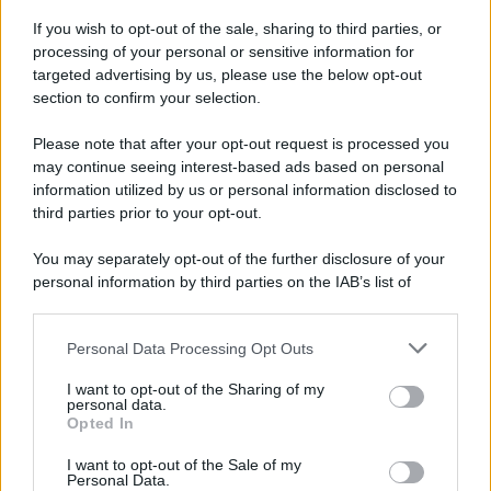
AI e Design: tra innovazione
e sfide etiche
If you wish to opt-out of the sale, sharing to third parties, or
processing of your personal or sensitive information for
targeted advertising by us, please use the below opt-out
section to confirm your selection.
Rino Cimella
-
12 FEBBRAIO 2025
CONTROLLO DI GESTIONE
Please note that after your opt-out request is processed you
Il controllo di gestione
may continue seeing interest-based ads based on personal
nell’ottica del rating aziendale
information utilized by us or personal information disclosed to
third parties prior to your opt-out.
Redazione
-
You may separately opt-out of the further disclosure of your
7 LUGLIO 2022
CONTROLLO DI GESTIONE
personal information by third parties on the IAB’s list of
Controllo di gestione, mini
downstream participants.
master in corso: dalla
contabilità industriale a
Personal Data Processing Opt Outs
This information may also be disclosed by us to third parties
business plan e budget
on the IAB’s List of Downstream Participants that may further
I want to opt-out of the Sharing of my
disclose it to other third parties.
personal data.
Opted In
Please note that this website/app uses one or more Google
Alessio Mauro
-
29 SETTEMBRE 2023
services and may gather and store information including but
CONTROLLO DI GESTIONE
I want to opt-out of the Sale of my
Personal Data.
not limited to your visit or usage behaviour. You may click to
Le fasi del project