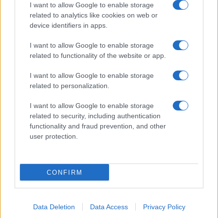
I want to allow Google to enable storage
related to analytics like cookies on web or
device identifiers in apps.
I want to allow Google to enable storage
Acconsento al
trattamento dei dati personali
ai sensi degli
related to functionality of the website or app.
articoli 13-14 del GDPR 2016/679.
I want to allow Google to enable storage
related to personalization.
I want to allow Google to enable storage
Informazione Fiscale S.r.l. - P.I. / C.F.: 13886391005
related to security, including authentication
Testata giornalistica iscritta presso il Tribunale di Velletri al n°
functionality and fraud prevention, and other
14/2018
|
Iscrizione ROC n. 31534/2018
user protection.
Redazione e contatti
|
Informativa sulla Privacy
Preferenze privacy
|
Whistleblowing
|
Codice Etico
|
Modello 231
|
ISO
9001:2015
CONFIRM
Data Deletion
Data Access
Privacy Policy
24