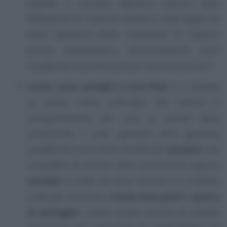
vendita; il risultato operativo nascerà dalla
differenza tra ricavi di vendita e costi legati ad
essa: variazioni delle rimanenze di materie
prime, manodopera, ammortamenti, costi
caratteristici (amministrativi, commerciali etc.)
ricavi, costi variabili e costi fissi
: è il metodo
di analisi meno utilizzato che osserva il
comportamento dei costi al variare della
produzione. I costi operativi della gestione
caratteristica verranno considerati
costanti
cioè
invariabili al variare della produzione oppure
variabili
in base ad essa. Questo è il metodo
usato per calcolare il
break even point
o
punto
di pareggio
, ovvero quale volume di vendite