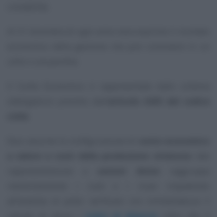
contabilità.
Al 31 dicembre di ogni anno esso esprime il risultato
economico della gestione che può consistere in un
utile o una perdita.
Il Conto Economico è rappresentato dallo schema
obbligatorio previsto dall’
articolo 2425 del codice
civile
.
Esso assume la configurazione di
conto economico
a valore e costi della produzione ottenuta
; tale
rappresentazione a
sezioni divise
raggruppa
indistintamente i costi e i ricavi impedendo
all’analista di poter verificare con immediatezza il
calcolo di alcun i
indici di bilancio
oltre che il