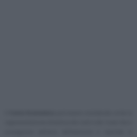
Il
Conto Economico
può essere considerato come la
rappresentazione dinamica dei costi e dei ricavi che si
susseguono nell’arco dell’esercizio e riportati in