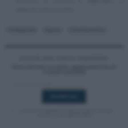
necessario da consentire di raggiungere un
adeguato livello di profitti.
Professionisti
Imprese
Conto Economico
Iscriviti alla nostra newsletter
Resta informato su notizie, aggiornamenti fiscali
e moduli scaricabili!
Acconsento al
trattamento dei dati personali
ai sensi degli
articoli 13-14 del GDPR 2016/679.