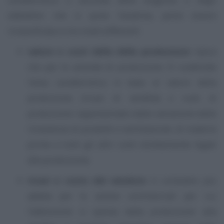
obbiettivi che si pone l’analista, potrà essere
riclassificata in tre modi differenti:
valore e costi della della produzione
: tipica
che per le aziende di produzione. Si suddivide
l’area caratteristica in base al valore della
produzione (ricavi di vendita) e costi di
produzione rappresentato dalla variazione delle
rimanenze di prodotti e semilavorati, di materie
prime e tutti gli altri costi strettamente legati
alla produzione;
ricavi e costo del venduto
: è un’analisi più
adatta per le aziene commerciali per cui
l’attenzione si sposta dalla produzione alla