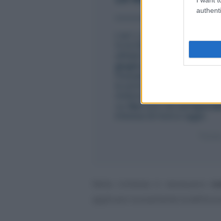
authenti
Nella richiesta è necessario
in
applicare nuovamente la definizi