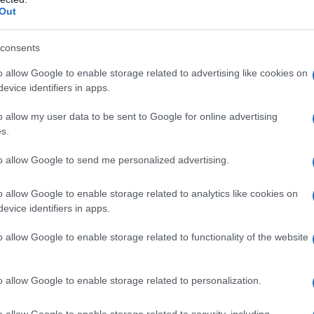
i gratuitamente al
canale YouTube
Out
consents
o allow Google to enable storage related to advertising like cookies on
evice identifiers in apps.
ISCRIVITI SUBITO
o allow my user data to be sent to Google for online advertising
s.
to allow Google to send me personalized advertising.
ola con il Fisco, beneficiando delle
egge di Bilancio 2023, è necessario
o allow Google to enable storage related to analytics like cookies on
l sito dell’Agenzia delle Entrate
evice identifiers in apps.
o allow Google to enable storage related to functionality of the website
o allow Google to enable storage related to personalization.
o allow Google to enable storage related to security, including