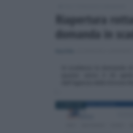
/
/
Fisco
Dichiarazioni e adempimenti
Riapertura rott
domanda in scad
Rosy D’Elia
-
DICHIARAZIONI E ADEMPIMENT
In scadenza la domanda di
quater: entro il 30 april
dell'Agenzia delle Entrate R
24 APRILE 2025