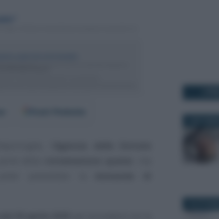
I PI
er
Fonti Preferite
3 SETTEMB
eproroghe, l’
Agenzia delle Entrate
porte della
rottamazione quater
, ma
poter presentare la
domanda di
19 OTTOBR
del 30 aprile 2025
per procedere con la