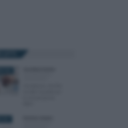
Ù LETTI
Anna Maria D’Andrea
-
RE 2022
DICHIARAZIONI E
ADEMPIMENTI
Sismabonus: che fine
ha fatto il portale per
la comunicazione
ENEA?
Domenico Catalano
-
E 2021
DICHIARAZIONI E
ADEMPIMENTI