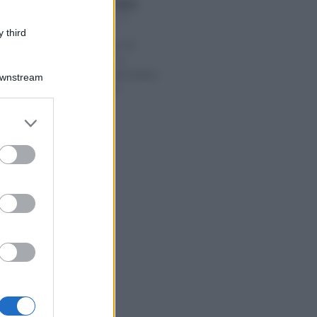
Anna Maria D’Andrea
-
026
DICHIARAZIONI E
ADEMPIMENTI
 third
Rottamazione, la
riapertura per i
decaduti perde il treno
Downstream
del DL Fiscale
er and store
to grant or
ed purposes