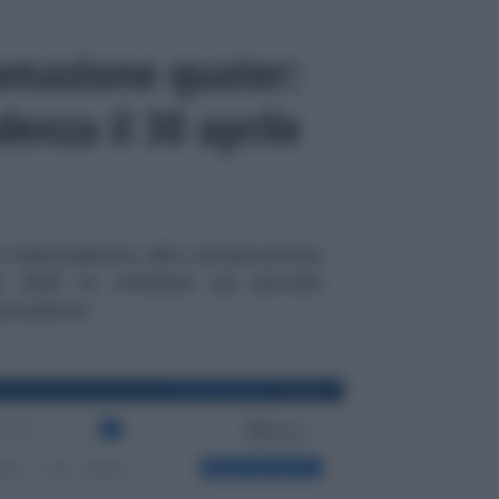
amazione quater:
enza il 30 aprile
I
 riammissione alla rottamazione
e 2025 la richiesta sul portale
iscossione