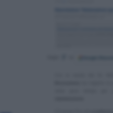
Google
Discov
Segui
su
Con le novità del DL Mill
Riscossione
ha riaperto le 
resta poco tempo per 
riammissione
.
C’è tempo fino alla
scadenza 