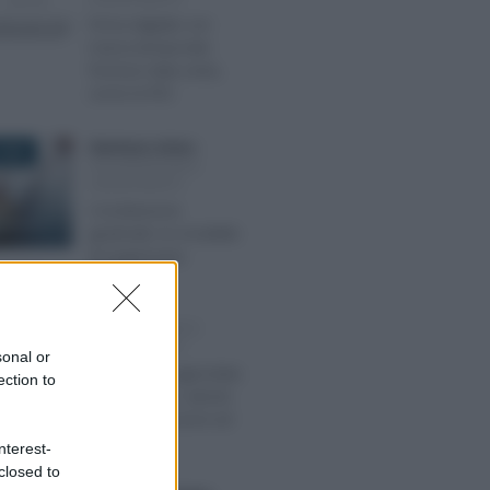
Firma digitale con
marca temporale:
fornisce data certa,
come la PEC
Gianfranco Antico
-
2023
DICHIARAZIONI E
ADEMPIMENTI
Conciliazione
giudiziale: le modalità
di pagamento
Rosy D’Elia
-
 2023
DICHIARAZIONI E
ADEMPIMENTI
sonal or
Definizione agevolata
ection to
avvisi bonari: calcolo
online di sanzioni ed
interessi
nterest-
closed to