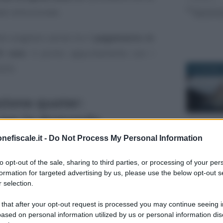
le istituzionale.
le scegliere anche tra il
pagamento in
0 rate
: il primo appuntamento con i
2025.
22 GIUGNO 
zione quater:
 per la domanda
trate Riscossione
nefiscale.it -
Do Not Process My Personal Information
19 GENNAIO
to opt-out of the sale, sharing to third parties, or processing of your per
one quater
è riservata ai cittadini e alle
formation for targeted advertising by us, please use the below opt-out s
to in tutto o in parte una delle
rate
 selection.
 e fino al 31 dicembre 2024.
 that after your opt-out request is processed you may continue seeing i
ased on personal information utilized by us or personal information dis
, non interessa coloro che non hanno