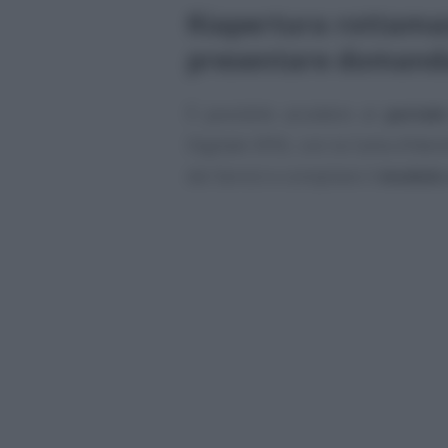
Riapertura rottama
presentare domanda
È possibile accedere al
portale
Digitale SPID, con la Carta d’Iden
dei Servizi e compilare il
modulo 