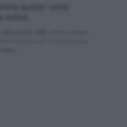
zione quater: come
 online
 istituzionale AdER
tramite l’Identità
tità Elettronica o con la Carta Nazionale
online
.