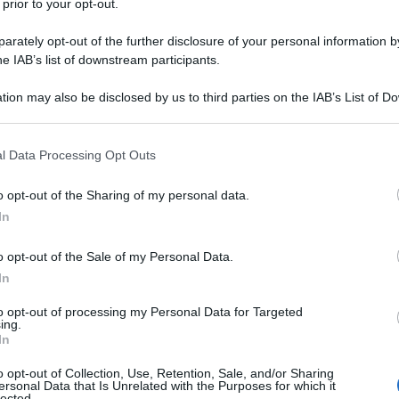
 prior to your opt-out.
30 MARZO 2
braio 2025
.
rately opt-out of the further disclosure of your personal information by
he IAB’s list of downstream participants.
tion may also be disclosed by us to third parties on the IAB’s List of 
 that may further disclose it to other third parties.
 that this website/app uses one or more Google services and may gath
l Data Processing Opt Outs
including but not limited to your visit or usage behaviour. You may click 
 to Google and its third-party tags to use your data for below specifi
o opt-out of the Sharing of my personal data.
ogle consent section.
In
o opt-out of the Sale of my Personal Data.
In
to opt-out of processing my Personal Data for Targeted
ing.
In
ti sulle ultime novità fiscali e del
o opt-out of Collection, Use, Retention, Sale, and/or Sharing
ersonal Data that Is Unrelated with the Purposes for which it
lected.