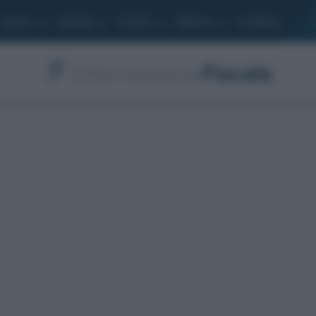
Lavoro
Moduli
Società
Bilancio
Academy