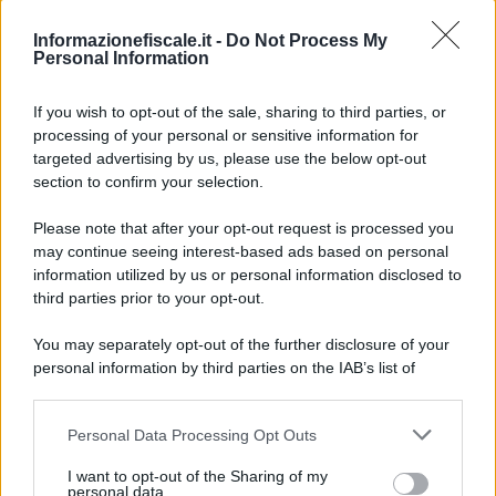
Decreto Flussi: fuori quota
Informazionefiscale.it -
Do Not Process My
anche gli ingressi per
Personal Information
babysitter, le novità nella
legge di conversione
If you wish to opt-out of the sale, sharing to third parties, or
processing of your personal or sensitive information for
targeted advertising by us, please use the below opt-out
Rosy D’Elia
-
LEGGI E PRASSI
18 GIUGNO 2021
section to confirm your selection.
Green pass, come ottenere il
certificato vaccinale? Sito
Please note that after your opt-out request is processed you
dedicato, app, medico,
may continue seeing interest-based ads based on personal
farmacia
information utilized by us or personal information disclosed to
third parties prior to your opt-out.
Alessio Mauro
-
LEGGI E PRASSI
25 OTTOBRE 2025
You may separately opt-out of the further disclosure of your
Riduzione contributi per
personal information by third parties on the IAB’s list of
l’edilizia: confermato il valore
downstream participants.
dell’esonero per il 2025
Personal Data Processing Opt Outs
This information may also be disclosed by us to third parties
on the IAB’s List of Downstream Participants that may further
I want to opt-out of the Sharing of my
Francesco Rodorigo
-
disclose it to other third parties.
26 SETTEMBRE 2022
personal data.