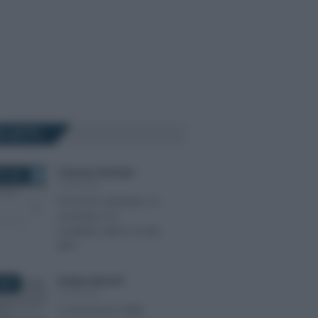
Ù LETTI
Francesco Rodorigo
-
E 2022
PENSIONI
Pensione anticipata, di
vecchiaia e di
invalidità: ultime novità
INPS
Emiliano Marvulli
-
020
PENSIONI
La tassazione delle