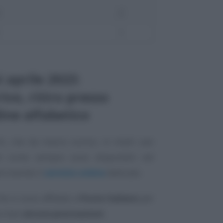
2
2
1
1
aprile 2023:
ivo, ritiro presso
dine alfabetico
ti, che da marzo scorso, in molti casi
ti come sempre sono disponibili nel
e tramite il
servizio online
dedicato.
he si sono affidate a
Poste Italiane
per
o fare
alcune precisazioni
.