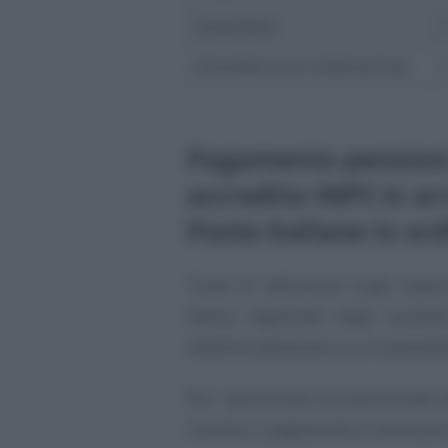
novembre
dicembre (con tredicesima)
Pagamento pensioni 
accredito INPS in arr
Poste Italiane in or
Tutte le indicazioni sugli impor
hanno registrato degli aumen
cedolino pensione a cui è possibil
Per i pensionati e le pensionate c
ricevere il pagamento è necessari