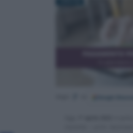
1 APRILE 2023
Google
Discov
Segui
su
Oggi,
1° aprile 2023
, si parte
mensilità: i primi destinata