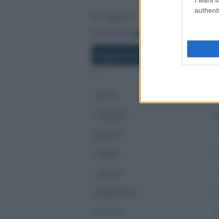
authenti
Di seguito il
calendario delle
partire da
aprile 2023
.
Pagamento pensioni 2023
G
-
P
aprile
maggio
giugno
luglio
agosto
settembre
ottobre