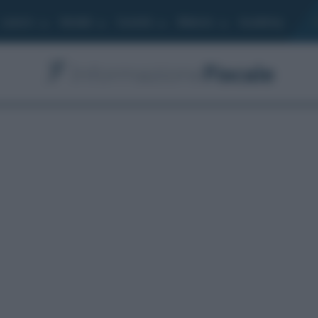
Lavoro
Moduli
Società
Bilancio
Academy