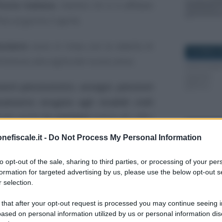
Poste Italiane
, mentre chi si è affidato
no al giorno 3 aprile.
endario
sono in linea con la tabella di
20 APRILE 
’Istituto alla vigilia del nuovo anno.
enti pensionistici, assegni, pensioni
mento erogate agli invalidi civili
irati anche
in contanti
presso gli uffici
4 MAGGIO 2
ritorio, ma per l’accesso è necessario
nefiscale.it -
Do Not Process My Personal Information
icato dalle singole sedi.
to opt-out of the sale, sharing to third parties, or processing of your per
scorso marzo hanno subito degli
aumenti
:
formation for targeted advertising by us, please use the below opt-out s
 selection.
rrivo, come di consueto, sono evidenziati
 that after your opt-out request is processed you may continue seeing i
30 GENNAIO
ased on personal information utilized by us or personal information dis