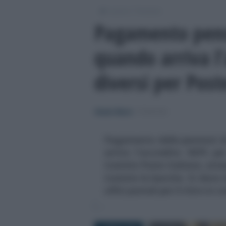
/
/
Lavoro
Pensioni
Pagamento pensi
quando arriva l’
diversi per Pos
Alessio Mauro
-
PENSIONI
Pagamento delle pensioni di 
arrivo l'accredito INPS p
tramite Poste Italiane, attes
tramite le banche. Si deve r
uffici postali per il ritiro in 