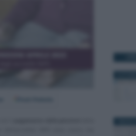
I PI
10 OTTOBR
er
Fonti Preferite
 con il
pagamento delle pensioni
della
1 MAGGIO 2
ri dell’accredito INPS sono coloro che