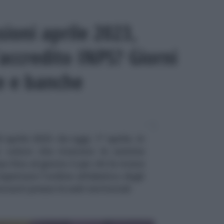
oni aprile 2023,
accredito INPS? Giorni
te e banche
aprile 2023: da oggi, 1° aprile, in
er coloro che ricevono le somme
a fino al giorno 3 per chi le riceve
ispettare l'ordine alfabetico degli
contanti presso le sedi territoriali