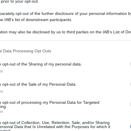
 prior to your opt-out.
aprile 2023:
rately opt-out of the further disclosure of your personal information by
ivo, giorni diversi
he IAB’s list of downstream participants.
tion may also be disclosed by us to third parties on the IAB’s List of 
 that may further disclose it to other third parties.
ata di
pagamento delle pensioni
è la
 that this website/app uses one or more Google services and may gath
l Data Processing Opt Outs
ine anno dall’INPS: per
aprile 2023
sono
including but not limited to your visit or usage behaviour. You may click 
 to Google and its third-party tags to use your data for below specifi
 pensionate devono cerchiare in rosso sul
o opt-out of the Sharing of my personal data.
ogle consent section.
In
o opt-out of the Sale of my Personal Data.
r coloro che ricevono l’accredito tramite
In
to opt-out of processing my Personal Data for Targeted
nsionate e i pensionati che invece si sono
ing.
In
o opt-out of Collection, Use, Retention, Sale, and/or Sharing
ersonal Data that Is Unrelated with the Purposes for which it
o
due giorni di attesa in più
. Ma, come
lected.