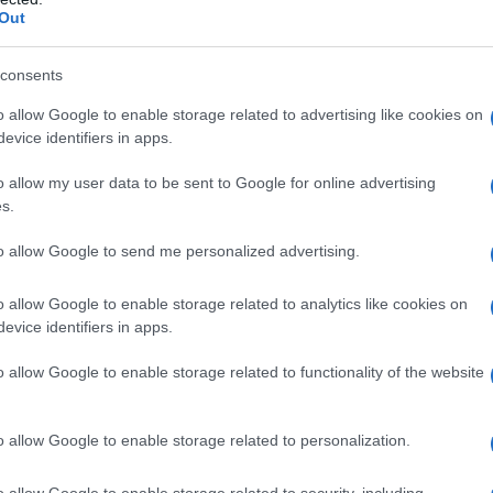
Out
a dettata dall’INPS, si tratta di
una
.
consents
o allow Google to enable storage related to advertising like cookies on
evice identifiers in apps.
o allow my user data to be sent to Google for online advertising
s.
to allow Google to send me personalized advertising.
o allow Google to enable storage related to analytics like cookies on
evice identifiers in apps.
o allow Google to enable storage related to functionality of the website
no erogati
trattamenti pensionistici,
tà di accompagnamento erogate agli
o allow Google to enable storage related to personalization.
o allow Google to enable storage related to security, including