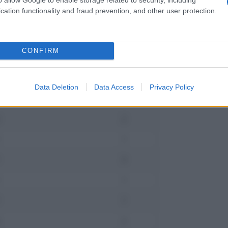
cation functionality and fraud prevention, and other user protection.
 date di pagamento delle pensioni
a
CONFIRM
iorno disponibilità valuta
oste
Banche
Data Deletion
Data Access
Privacy Policy
1
3
2
2
1
1
1
3
1
1
1
1
2
2