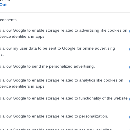
Out
consents
o allow Google to enable storage related to advertising like cookies on
evice identifiers in apps.
o allow my user data to be sent to Google for online advertising
s.
to allow Google to send me personalized advertising.
o allow Google to enable storage related to analytics like cookies on
evice identifiers in apps.
 comma primo, lett. e), del Dpr n. 600 del
o allow Google to enable storage related to functionality of the website
specifiche sulla modalità di compimento
di un atto tributario
al contribuente
o allow Google to enable storage related to personalization.
o allow Google to enable storage related to security, including