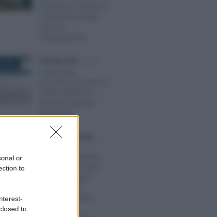
locazione in cambio di
sostenimento delle
spese di
ristrutturazione
Tommaso Gavi
-
IRPEF
E 2024
Concordato
preventivo biennale: la
notifica dell’avviso
bonario porta alla
decadenza
Anna Maria D’Andrea
-
BRE 2025
IRPEF
Partite IVA, secondo
sonal or
acconto IRPEF 2025
ection to
senza proroga e
rateazione. Si
attendono novità
nterest-
closed to