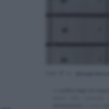
Google
Discov
Segui
su
La
notifica degli atti impos
presso l’albo comunale,
all’interessato
a mezzo
ra