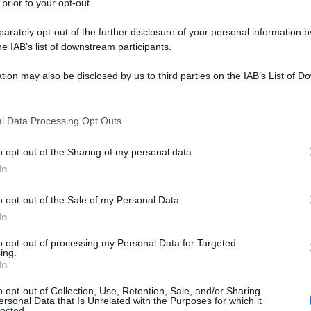
 prior to your opt-out.
31 LUGLIO 
insussistenza del diritto dell’ufficio a
rately opt-out of the further disclosure of your personal information by
me afferenti al tributo dell’IRPEF
,
he IAB’s list of downstream participants.
vveduto a notificare correttamente i
tion may also be disclosed by us to third parties on the IAB’s List of 
nto
.
 that may further disclose it to other third parties.
 that this website/app uses one or more Google services and may gath
il ricorso proposto dalla contribuente,
l Data Processing Opt Outs
including but not limited to your visit or usage behaviour. You may click 
fossero stati
regolarmente notificati
.
 to Google and its third-party tags to use your data for below specifi
o opt-out of the Sharing of my personal data.
ogle consent section.
a CTR rigettava l’impugnativa introdotta
In
a decisione assunta dalla CTP.
o opt-out of the Sale of my Personal Data.
In
icorso in cassazione, censurando la
e essere incorso il giudice del gravame,
to opt-out of processing my Personal Data for Targeted
ing.
icato il combinato disposto dagli
artt.
In
 del 1973
, in ordine agli
adempimenti
o opt-out of Collection, Use, Retention, Sale, and/or Sharing
ersonal Data that Is Unrelated with the Purposes for which it
otificazione
dei prodromici
avvisi di
lected.