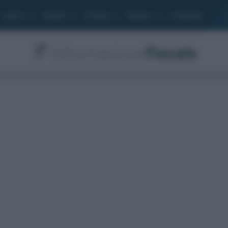
Lavoro
Moduli
Società
Bilancio
Academy