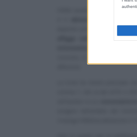
authenti
Infatti, quando nel comune nel q
vi è
abitazione, ufficio o a
deposito prescritto dall’art. 140 
affigge nell’albo del comun
informativa
, e la
notificazione
ricorrere, si ha per eseguita ne
affissione.
La Corte ha inoltre precisato c
comma 1, lett. e) del d.P.R. n. 
nell’ipotesi in cui,
nonostante le
svolgere nell’ambito del Com
rinvenga l’effettiva abitazione o l’
Solo in questi casi la notificaz