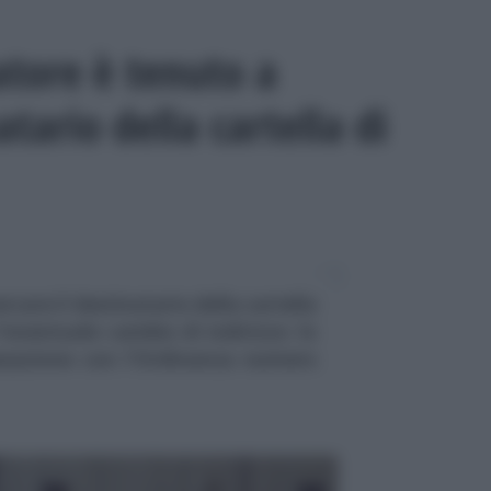
atore è tenuto a
atario della cartella di
rcare il destinatario della cartella
'eventuale cambio di indirizzo: lo
assazione con l'Ordinanza numero