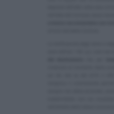
deposito dell’atto nella casa comu
nell’albo del Comune, senza neces
a mezzo raccomandata con rice
al fuori del detto Comune.
La notificazione degli avvisi e deg
sensi dell’art. 140 c.p.c. solo ove
del destinatario
che, per
tem
rinvenuto al momento della conse
art. 60, lett. e), del d.P.R. n.
recepisca il contribuente perc
sempre che abbia accertato, previe
trasferimento non sia consisti
nell’ambito dello stesso comune de