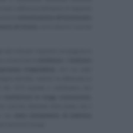
nale e affissione dell’avviso di deposito
sità di
comunicazione all’interessato
vuta di ritorno
, né di ulteriori ricerche
li atti tributari impositivi va eseguita ai
 sia conosciuta la
residenza
o l’
indirizzo
poranea irreperibilità
, non sia stato
gna dell’atto, mentre va effettuata ex
 600 del 1973 quando il notificatore non
hé
trasferitosi in luogo sconosciuto
,
 ricerche, attestate nella relata, che il
to nel
mero mutamento di indirizzo
l domicilio fiscale.