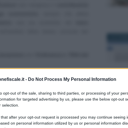
icatore
non recepisca il
contribuente
go sconosciuto
, sempre che abbia
mento
non sia consistito nel
mero
ell’ambito dello stesso comune del
18 OTTOBR
Cassazione
con l’
Ordinanza n. 7994 del
nefiscale.it -
Do Not Process My Personal Information
o e “ricerca” del
27 SETTEM
zione della Corte di
to opt-out of the sale, sharing to third parties, or processing of your per
formation for targeted advertising by us, please use the below opt-out s
 selection.
 that after your opt-out request is processed you may continue seeing i
mpugnava la cartella esattoriale dinanzi
ased on personal information utilized by us or personal information dis
ovinciale, contestando l’inefficacia