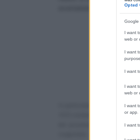
Opted 
accertamento in esame
.
Google 
I want t
web or d
I want t
purpose
I want 
I want t
web or d
In particolare, il citato art. 60,
I want t
or app.
1973 contiene delle indicazioni 
del processo di
notificazione 
I want t
irreperibile.
I want t