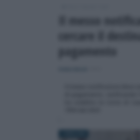
/
/
/
Fisco
Imposte
Irpef
Il messo notific
cercare il destin
pagamento
Emiliano Marvulli
-
IRPEF
Il messo notificatore deve ce
di pagamento, verificando l
ha stabilito la Corte di C
7994 del 2023
1 APRILE 2023