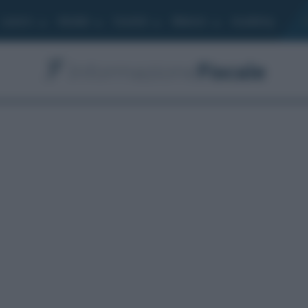
Lavoro
Moduli
Società
Bilancio
Academy