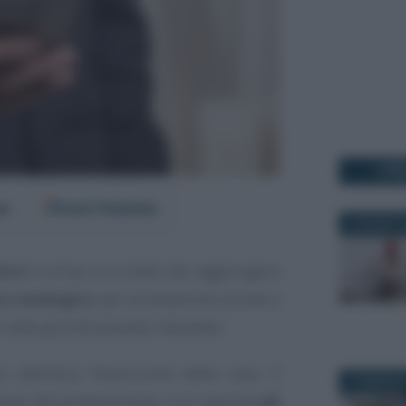
I PI
er
Fonti Preferite
8 GIUGNO 2
nico
è ormai a un tratto dal raggiungere
co analogico
: per accettazione sociale e
volte giuridicamente rilevante).
 dell’etica l’evoluzione delle cose, il
9 FEBBRAIO
tto del professionista, è di regolare
gli