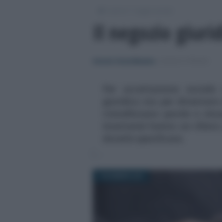
/
/
Lavoro
Leggi e prassi
Il negozio giuri
Antonio Ciccia Messina
-
LEGGI E PRASSI
Per accettazione sociale
giuridico sta per diventare 
cristallizzano parole e sit
istantanei hanno un rilievo 
doverlo specificare.
7 DICEMBRE 2021