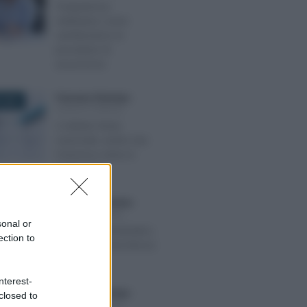
Trasparenza
retributiva: come
cambieranno le
procedure di
assunzione
Francesco Rodorigo
-
 2025
LEGGI E PRASSI
4 ottobre festa
nazionale: anche San
Francesco entra in
busta paga
Anna Maria D’Andrea
-
 2026
LEGGI E PRASSI
sonal or
Fermo amministrativo,
ection to
la rottamazione blocca
i bonus
nterest-
Francesco Rodorigo
-
closed to
RE 2022
LEGGI E PRASSI