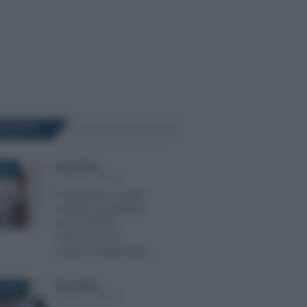
Ù LETTI
Rosy D’Elia
-
026
LEGGI E PRASSI
Trasparenza e parità
salariale: gli obblighi
per le aziende
crescono con il
numero di dipendenti
Rosy D’Elia
-
 2026
LEGGI E PRASSI