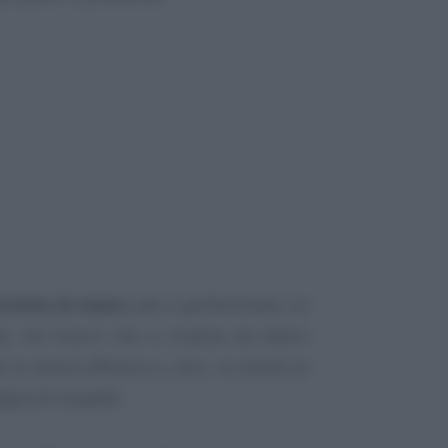
stretta di mano
vale a perfezionare un
a), nel futuro che ci chiama da dietro
 la stessa efficacia e, anzi, la stretta di
gna di sospetti.