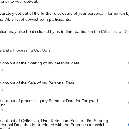
 prior to your opt-out.
rately opt-out of the further disclosure of your personal information by
solo:
la fiducia, la fede pubblica
.
he IAB’s list of downstream participants.
mando
tion may also be disclosed by us to third parties on the IAB’s List of 
 that may further disclose it to other third parties.
 that this website/app uses one or more Google services and may gath
 comportamenti è, ridotta all’osso, un
l Data Processing Opt Outs
including but not limited to your visit or usage behaviour. You may click 
 to Google and its third-party tags to use your data for below specifi
o opt-out of the Sharing of my personal data.
ogle consent section.
In
ato è il grado di conformismo. Quando la
ondotta di tanti,
l’anomalia diventa
o opt-out of the Sale of my Personal Data.
In
gola e la regolarità diventa norma, cioè
ca e produce effetti nel mondo delle
to opt-out of processing my Personal Data for Targeted
ing.
.
In
o opt-out of Collection, Use, Retention, Sale, and/or Sharing
ersonal Data that Is Unrelated with the Purposes for which it
lected.