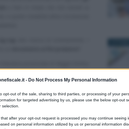
ale
e fare in modo che non esondi ai
te, a quelle modalità della circolazione
adattare.
zig-zag
alla ricerca di orientamento. I
4 OTTOBRE
no un
documento ai fini probatori
?
tributaria provinciale di Reggio Emilia,
il 14 aprile 2021).
nefiscale.it -
Do Not Process My Personal Information
acea delle comunicazioni di posta
6 FEBBRAIO
to opt-out of the sale, sharing to third parties, or processing of your per
i qualsiasi device? Ed è meglio la
firma
formation for targeted advertising by us, please use the below opt-out s
 la
firma digitale
su un file?
 selection.
 that after your opt-out request is processed you may continue seeing i
ciglia saranno teneri ricordi. Come quei
ased on personal information utilized by us or personal information dis
7 SETTEMB