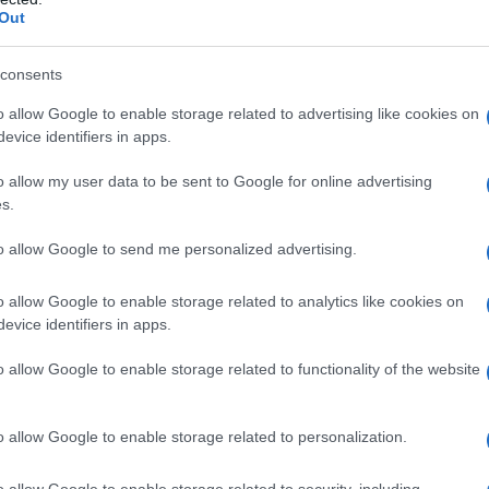
Out
consents
o allow Google to enable storage related to advertising like cookies on
evice identifiers in apps.
o allow my user data to be sent to Google for online advertising
s.
to allow Google to send me personalized advertising.
ionale ancora nel 20° secolo scorso
presenza, contratti firmati in fede e con
o allow Google to enable storage related to analytics like cookies on
evice identifiers in apps.
gli sportelli previa coda impaziente,
lade runner”
sul grande schermo per
o allow Google to enable storage related to functionality of the website
, ecc.) sente su di sé
il peso della
o mondo
che verrà, tra poco, anzi
o allow Google to enable storage related to personalization.
ografico, digitale, da remoto, contratti
o allow Google to enable storage related to security, including