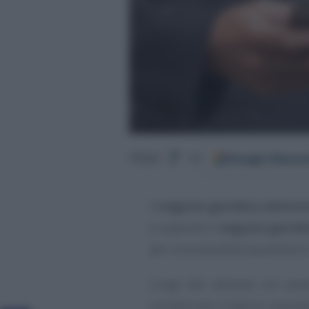
Google
Discov
Segui
su
Il
negozio giuridico elettro
e superare il
negozio giuridi
per consuetudine (quantità di 
Lungi dal valutare sul piano
compito più congruo, soprattu