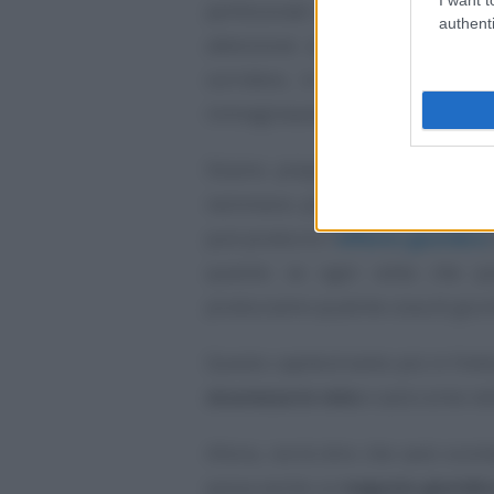
perfezionati con la blockchain,
d
authenti
attenzione ai bytes caricati, a
sorridere, in compagnia di u
immaginavano i robot alla ricerc
Stiamo preparando il terreno a
nemmeno più quali siano le cond
può produrre l’
effetto giuridico
quesito se ogni volta che 
produciamo qualche cosa di giuri
Questo capiterà tanto più in fret
sicurezza in rete
e sarà come nel
Allora, vorrà dire che sarà scon
possa anche un
negozio giuridi