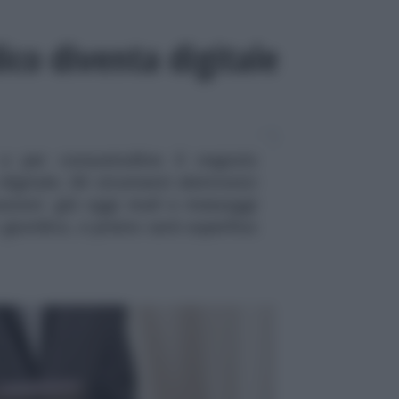
dico diventa digitale
 e per consuetudine il negozio
digitale. Gli strumenti elettronici
uazioni: già oggi mail e messaggi
giuridico, e presto sarà superfluo