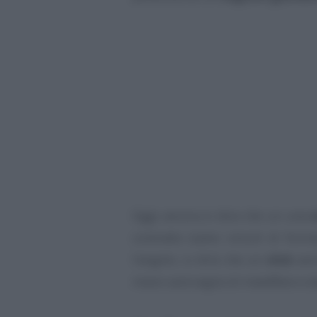
Oggi ancora si dice che un una
contratto (salvo vincoli di form
l’angolo, si dirà che un
click
avrà
mano sarà segno di malaffare e de