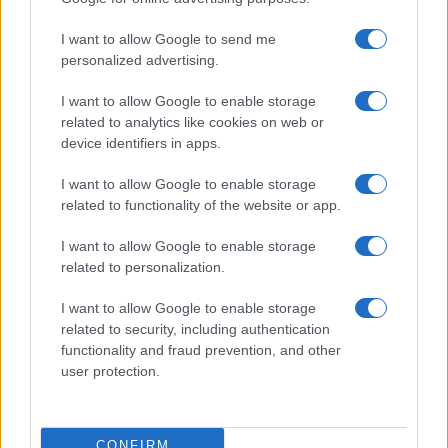
Resta informato su notizie, aggiornamenti fiscali
I want to allow Google to send me
e moduli scaricabili!
personalized advertising.
I want to allow Google to enable storage
related to analytics like cookies on web or
device identifiers in apps.
I want to allow Google to enable storage
Acconsento al
trattamento dei dati personali
ai sensi degli
related to functionality of the website or app.
articoli 13-14 del GDPR 2016/679.
I want to allow Google to enable storage
related to personalization.
I want to allow Google to enable storage
Informazione Fiscale S.r.l. - P.I. / C.F.: 13886391005
related to security, including authentication
Testata giornalistica iscritta presso il Tribunale di Velletri al n°
functionality and fraud prevention, and other
14/2018
|
Iscrizione ROC n. 31534/2018
user protection.
Redazione e contatti
|
Informativa sulla Privacy
Preferenze privacy
|
Whistleblowing
|
Codice Etico
|
Modello 231
|
ISO
9001:2015
CONFIRM