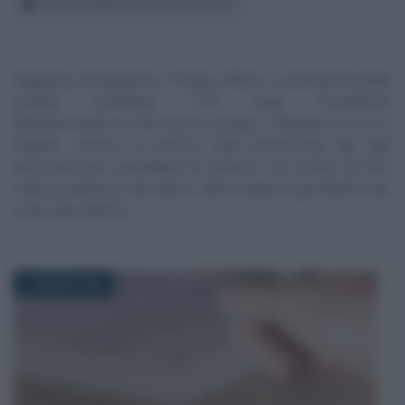
redazione@informazionefiscale.it
Saggista, divulgatore, Privacy officer e consulente della
privacy certificato TÜV Italia. Presidente
dell’associazione “Persone & privacy”, docente in corsi e
master, autore di articoli sulla protezione dei dati
personali per quotidiani di settore. Ha scritto 30 libri
sulla protezione dei dati e altre materie giuridiche per
note case editrici.
21 MAGGIO 2023