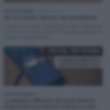
Antonio Ciccia Messina
-
LEGGI E PRASSI
Per uno statuto “privacy” del contribuente
I rapporti tra Fisco e cittadini andrebbero disciplinati
da un vero e proprio Statuto Privacy del Contribuente,
nel pieno rispetto della (…)
23 MARZO 2022
Antonio Ciccia Messina
-
FISCO
La dilagante diffusione dei social network
sdogana gli accertamenti tributari in rete