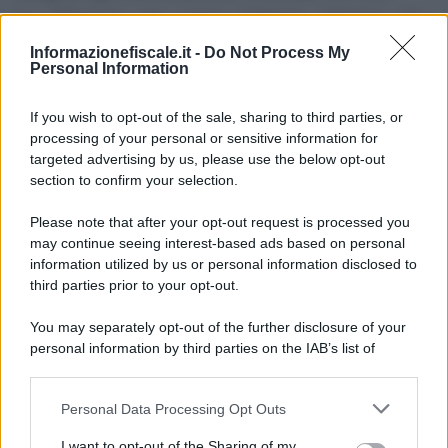
La diffusione dei social network sdogana gli
accertamenti fiscali in rete. Questa consapevolezza non
Informazionefiscale.it -
Do Not Process My
pregiudica il perimetro di garanzia del (…)
Personal Information
7 DICEMBRE 2021
If you wish to opt-out of the sale, sharing to third parties, or
processing of your personal or sensitive information for
targeted advertising by us, please use the below opt-out
section to confirm your selection.
Please note that after your opt-out request is processed you
may continue seeing interest-based ads based on personal
information utilized by us or personal information disclosed to
third parties prior to your opt-out.
Antonio Ciccia Messina
-
LEGGI E PRASSI
Il negozio giuridico diventa digitale
You may separately opt-out of the further disclosure of your
personal information by third parties on the IAB’s list of
Per accettazione sociale e per consuetudine il negozio
downstream participants.
giuridico sta per diventare digitale. Gli strumenti
elettronici cristallizzano parole e (…)
Personal Data Processing Opt Outs
This information may also be disclosed by us to third parties
on the IAB’s List of Downstream Participants that may further
I want to opt-out of the Sharing of my