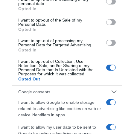
disclose it to other third parties.
16 MAGGIO 2021
personal data.
Opted In
Please note that this website/app uses one or more Google
services and may gather and store information including but
I want to opt-out of the Sale of my
Personal Data.
not limited to your visit or usage behaviour. You may click to
Opted In
grant or deny consent to Google and its third-party tags to
use your data for below specified purposes in below Google
I want to opt-out of processing my
consent section.
Personal Data for Targeted Advertising.
Opted In
Antonio Ciccia Messina
-
ARTICOLI ARCHIVIATI
I want to opt-out of Collection, Use,
La sicurezza informatica non può attendere
Retention, Sale, and/or Sharing of my
Personal Data that Is Unrelated with the
Chi utilizza un dispositivo elettronico ha subito o
Purposes for which it was collected.
Opted Out
subirà un attacco informatico. Su questo dato di fatto si
basa un’analisi delle tecniche (…)
Google consents
I want to allow Google to enable storage
related to advertising like cookies on web or
device identifiers in apps.
Iscriviti alla nostra
NEWSLETTER
I want to allow my user data to be sent to
Google for online advertising purposes.