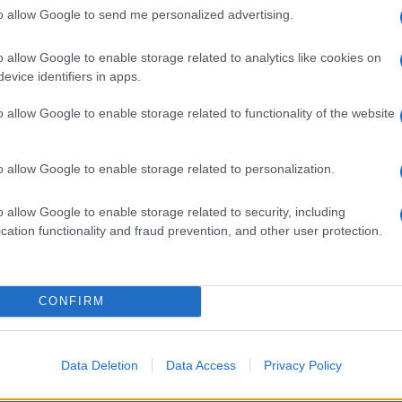
to allow Google to send me personalized advertising.
diti
di tutti i componenti del nucleo,
u chi agisce il taglio in via prioritaria:
o allow Google to enable storage related to analytics like cookies on
evice identifiers in apps.
ssiede il
dichiarante
, colui o colei che
o allow Google to enable storage related to functionality of the website
ata sugli altri componenti in ordine
o allow Google to enable storage related to personalization.
ore al minore di età);
ale genitore non coniugato e non
o allow Google to enable storage related to security, including
cation functionality and fraud prevention, and other user protection.
unque nel nucleo.
li componenti possiedono si procede
CONFIRM
Data Deletion
Data Access
Privacy Policy