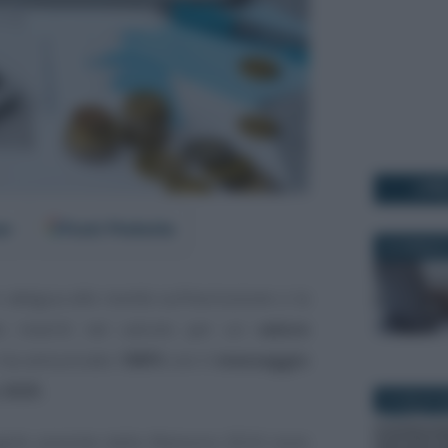
I PI
er
Fonti Preferite
23 GENNAIO
 adegua alle novità sull’esclusione o la
ato inseriti nel calcolo per un
valore
 ha annunciato l’
INPS
con il
messaggio
 2025
.
8 LUGLIO 2
gole previste dalla Manovra 2024 sono