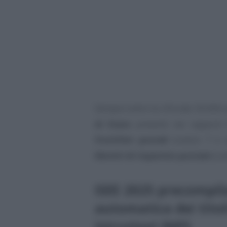
Sempre entro la cifra dei 50.000 
di Stato
presenti nei rapporti 
fruttiferi postali
(codice 7 e o
libretti di risparmio postale
(cod
ISEE 2025 precompil
automatica dei titoli
istruzioni INPS