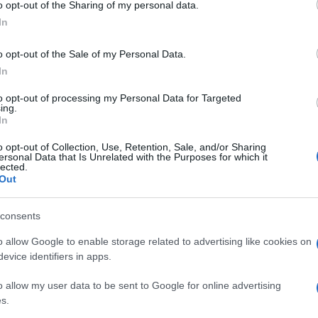
o opt-out of the Sharing of my personal data.
ogle consent section.
In
o opt-out of the Sale of my Personal Data.
a dei titoli di Stato
In
mpilato
to opt-out of processing my Personal Data for Targeted
ing.
In
ura cambia
: per allineare anche l’
ISEE
o opt-out of Collection, Use, Retention, Sale, and/or Sharing
sclusione di
titoli di Stato, libretti di
ersonal Data that Is Unrelated with the Purposes for which it
lected.
ichiarazione Sostitutiva Unica disponibile
Out
nuove regole di calcolo
.
consents
ente a dover eliminare o ridurre il valore
o allow Google to enable storage related to advertising like cookies on
ualmente, ma le cifre da escludere
evice identifiers in apps.
via automatica
.
o allow my user data to be sent to Google for online advertising
s.
ndicatore familiare
che, quindi, tiene