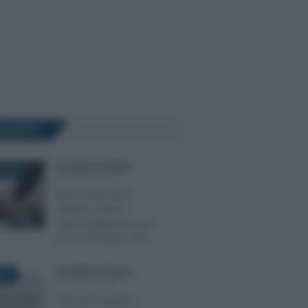
Ù LETTI
Anna Maria D’Andrea
-
 2026
MODELLO ISEE
Nuovo ISEE 2026:
debutta online il
calcolo aggiornato per
bonus famiglia e ADI
Anna Maria D’Andrea
-
022
MODELLO ISEE
ISEE precompilato,