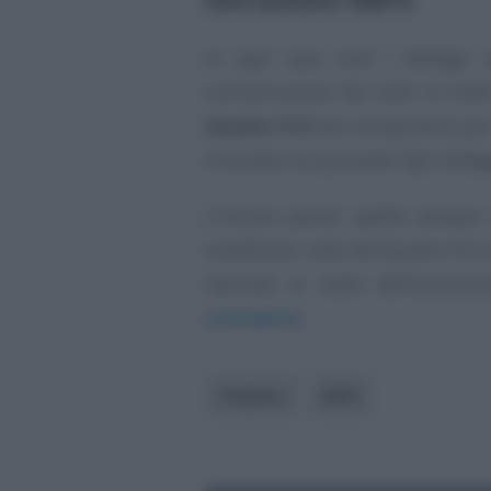
In ogni caso tutti i dettagli 
sull’esclusione dei titoli di Sta
Quadro FC2
dei componenti per i
cliccando sul pulsante
“Apri Detta
L’ultima parola spetta sempre
modificare i dati del Quadro FC2 r
riportati al netto dell’esclus
normativa
.
Pubblico
INPS