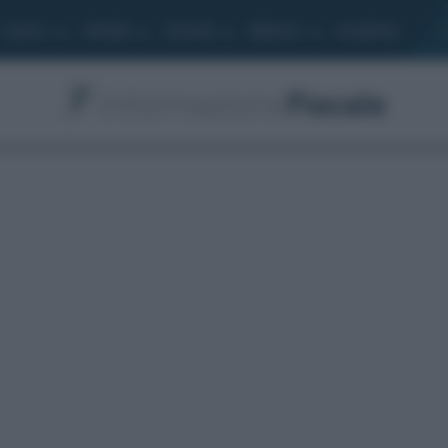
Lavoro
Moduli
Società
Bilancio
Academy