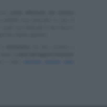
sulle
scelte effettuate dal sistema
to dall’ISEE sono disponibili in calce al
 quali sono effettuate le decurtazioni,
glio Decurtazione applicata”
.
 al
dichiarante
che deve accettare o
elativi ai
valori dei rapporti finanziari
ione o della
riduzione prevista dalla