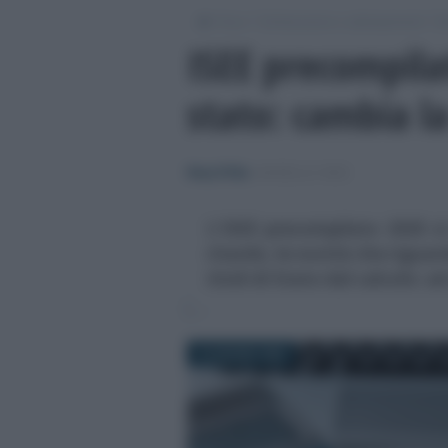
/
/
/
Fisco
Dichiarazioni e adempimenti
M
ISEE precompilat
stato: cambia l
Rosy D’Elia
-
MODELLO ISEE
L'ISEE precompilato 2025 si
ritardo, le novità che riguar
titoli di Stato dal calcolo: 
16 GIUGNO 2025