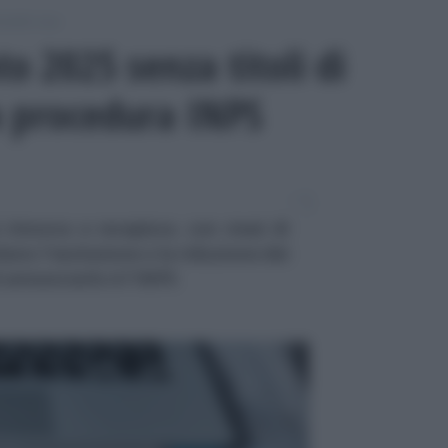
odello Isee
o 2025 senza titoli di
a procedura INPS
 rinnova e recepisce, con mesi di
dano l'esclusione o la riduzione dei
ad annunciarlo è l'INPS