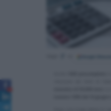
Google
Discov
Segui
su
Anche l’
ISEE precompilato
si
riduzione dei titoli di St
massimo di 50.000 euro
. Lo
9
numero 1895 del 16 giugno
Dopo una lunga attesa le re