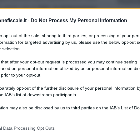
so aprile, ma la
DSU, la Dichiarazione
l’uso non teneva conto dell’
innovazione
.
nefiscale.it -
Do Not Process My Personal Information
vità è stato compito dei cittadini e delle
4 AGOSTO 
to opt-out of the sale, sharing to third parties, or processing of your per
 valore dei rapporti finanziari
inseriti
formation for targeted advertising by us, please use the below opt-out s
 selection.
 that after your opt-out request is processed you may continue seeing i
ased on personal information utilized by us or personal information dis
 prior to your opt-out.
12 SETTEM
rately opt-out of the further disclosure of your personal information by
he IAB’s list of downstream participants.
tion may also be disclosed by us to third parties on the IAB’s List of 
 that may further disclose it to other third parties.
 that this website/app uses one or more Google services and may gath
l Data Processing Opt Outs
19 AGOSTO
including but not limited to your visit or usage behaviour. You may click 
 to Google and its third-party tags to use your data for below specifi