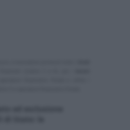
euro, si escludono prima di tutto i
titoli
finanziari (codice 2 e 6), poi i
buoni
peratore finanziario Poste) e infine i
ice 3 e operatore finanziario Poste).
ato ed esclusione
 di Stato: le