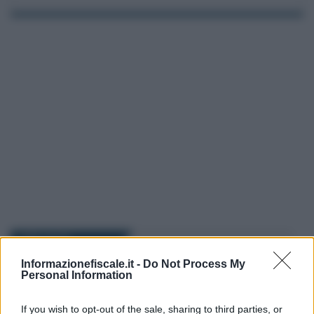
I PIÙ LETTI
Informazionefiscale.it -
Do Not Process My
Personal Information
Giuseppe Guarasci
-
PENSIONI
10 APRILE 2021
Patronato, INPS: nuovi servizi
pensionistici avanzati
If you wish to opt-out of the sale, sharing to third parties, or