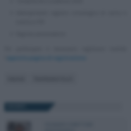
Tempistiche e scadenze 2026
Adempimenti: registro cronologico di carico e
scarico e FIR
Regime sanzionatorio
Per partecipare è necessario registrarsi tramite
l’
apposita pagina di registrazione
.
Imprese
TeamSystem S.p.A.
DOCENTI
FOUNDER E DIRETTORE
RESPONSABILE