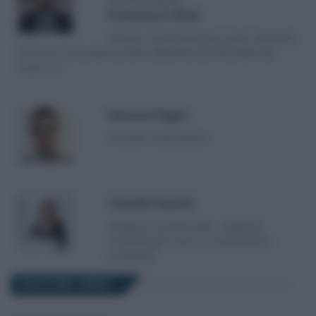
Francesco Oliva
Dottore Commercialista iscritto all’Ordine
di Roma e Giornalista iscritto all’Ordine dei Giornalisti del
Lazio, (…)
Simone Pigini
Presales TeamSystem
Claudia Gaschi
Direttore commerciale - Greenext
Technologies S.p.A. (a TeamSystem
Company)
COSTO DEL CORSO