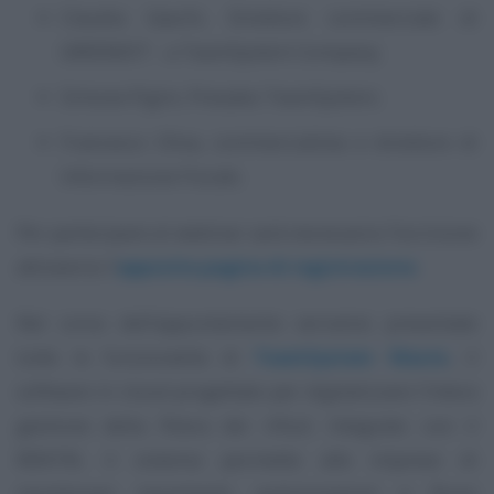
Claudia Gaschi, Direttore commerciale di
GREENEXT - a TeamSystem Company;
Simone Pigini, Presales TeamSystem;
Francesco Oliva, commercialista e direttore di
Informazione Fiscale.
Per partecipare al webinar sarà necessaria l’iscrizione
attraverso l’
apposita pagina di registrazione
.
Nel corso dell’appuntamento verranno presentate
tutte le funzionalità di
TeamSystem Waste
, il
software in cloud progettato per digitalizzare l’intera
gestione della filiera dei rifiuti. Integrato con il
RENTRI, il sistema permette alle imprese di
monitorare movimenti, autorizzazioni e flussi