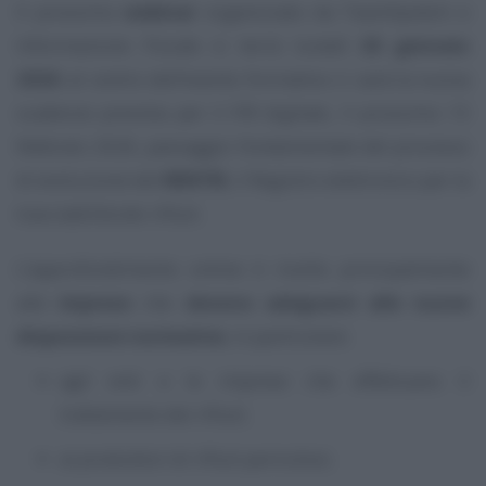
Il prossimo
webinar
organizzato da TeamSystem e
Informazione Fiscale si terrà lunedì
26 gennaio
2026
: al centro dell’evento formativo ci sarà la nuova
scadenze prevista per il FIR digitale, il prossimo 13
febbraio 2026, passaggio fondamentale del processo
di evoluzione del
RENTRI
, il Registro elettronico per la
tracciabilità dei rifiuti.
L’approfondimento online è rivolto principalmente
alle
imprese
che
devono adeguarsi alle nuove
disposizioni normative
, in particolare:
agli enti e le imprese che effettuano il
trattamento dei rifiuti;
ai produttori di rifiuti pericolosi;