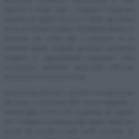
operativi in tempo reale e compilare e conservare
digitalmente registri, formulari e MUD, garantendo
piena conformità normativa. TeamSystem Waste è la
soluzione che unifica dati e operazioni in un
ambiente digitale integrato, garantisce tracciabilità
completa e aggiornamento automatico delle
informazioni ambientali assicurando efficienza,
precisione e continuità di servizio.
La soluzione permette il controllo e la misurazione
dei servizi, la definizione delle risorse impegnate, il
monitoraggio di SLA e KPI, la gestione dei rapporti
con il cittadino, la gestione degli aspetti relativi alla
qualità del servizio e della tariffa puntuale, gli