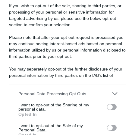
If you wish to opt-out of the sale, sharing to third parties, or
processing of your personal or sensitive information for
Telefono (Obbligatorio solo numeri)
targeted advertising by us, please use the below opt-out
section to confirm your selection.
Please note that after your opt-out request is processed you
Azienda
may continue seeing interest-based ads based on personal
information utilized by us or personal information disclosed to
third parties prior to your opt-out.
Stato occupazionale (Obbligatorio)
You may separately opt-out of the further disclosure of your
personal information by third parties on the IAB’s list of
downstream participants.
Corso di interesse (Obbligatorio)
Personal Data Processing Opt Outs
This information may also be disclosed by us to third parties
on the IAB’s List of Downstream Participants that may further
I want to opt-out of the Sharing of my
disclose it to other third parties.
personal data.
Testo del tuo messaggio: (Obbligatorio)
Opted In
Please note that this website/app uses one or more Google
services and may gather and store information including but
I want to opt-out of the Sale of my
Personal Data.
not limited to your visit or usage behaviour. You may click to