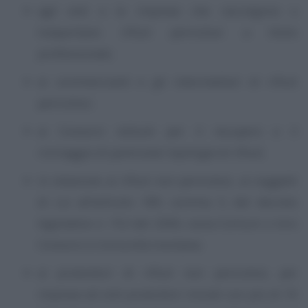
agli enti e le imprese che raccolgono o
trasportano rifiuti pericolosi a titolo
professionale;
ai commercianti e gli intermediari di rifiuti
pericolosi;
ai Consorzi istituiti per il recupero e il
riciclaggio di particolari tipologie di rifiuti;
in relazione ai rifiuti non pericolosi, ai soggetti
di cui all’articolo 189, comma 3, del decreto
legislativo n. 152 del 2006, ossia Comuni o loro
Consorzi e Comunità montane;
ai produttori di rifiuti non pericolosi, per
imprese ed enti produttori iniziali con più di 10