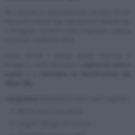
Nel momento di approfondimento verranno fornite
indicazioni pratiche sugli adempimenti necessari per
il FIR digitale, che vedrà un’altra importante scadenza
il prossimo 13 febbraio 2026.
Inoltre, durante il webinar saranno analizzate in
dettaglio le novità riguardanti il
registro di carico e
scarico
e il
formulario di identificazione del
rifiuto
(
FIR
).
Il
programma
dell’evento formativo sarà il seguente:
RENTRI: cos’è e cosa cambia
I soggetti obbligati all’iscrizione