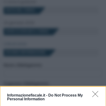
Il corso è gratuito
DATA DEL CORSO
26 gennaio 2026
DOVE SI SVOLGE IL CORSO
Link al corso
RICHIEDI INFORMAZIONI
Nome (Obbligatorio)
Cognome (Obbligatorio)
Informazionefiscale.it -
Do Not Process My
Personal Information
Il tuo indirizzo email (Obbligatorio)