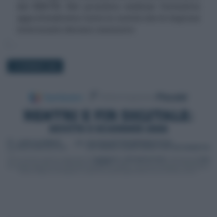
del RENTRI. Nel prossimo webinar formativo
approfondiremo tutte le novità che le imprese
interessate devono conoscere
19 GENNAIO 2026