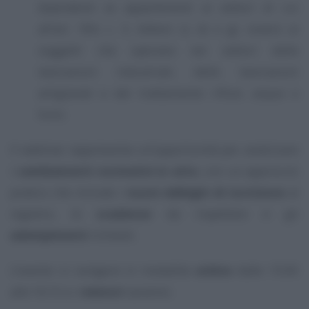
dipendenti se appartenenti ai settori di cui
all’art. 184, c. 3, lettere c), d) e g), ovvero ai
soggetti che operano nei settori delle
lavorazioni industriali, delle lavorazioni
artigianali e del trattamento rifiuti, acque e
fumi.
Il webinar rappresenta un’opportunità per analizzare
i
cambiamenti normativi in atto
, con un approccio
pratico che include i
nuovi obblighi di iscrizione
al
registro, le
scadenze
da rispettare e gli
adempimenti
richiesti.
L’evento si svolgerà in modalità
online
dalle 15:00
alle 16:15 e i
relatori
saranno: