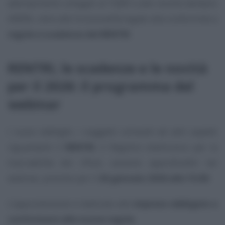
adempimenti collegati al TQRIF e alle recenti delibere
ARERA, oltre alle funzionalità legate alla conformità a
regole e scadenze del RENTRI
.
RENTRI, le scadenze e le novità
per il 2026: il programma del
webinar
I nuovi obblighi, i soggetti coinvolti ed altri aspetti
riguardanti il
RENTRI
, il Registro elettronico per la
tracciabilità dei rifiuti, saranno approfonditi nel
webinar, previsto per il
26 gennaio 2026 alle 15:00
.
L’appuntamento è dedicato alle
imprese obbligate a
conformarsi alle nuove regole
.