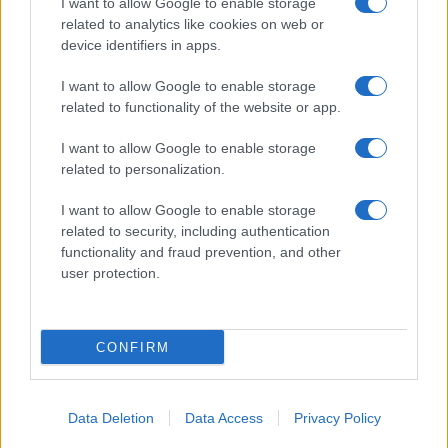
I want to allow Google to enable storage
related to analytics like cookies on web or
device identifiers in apps.
I want to allow Google to enable storage
Acconsento al
trattamento dei dati personali
ai sensi degli
related to functionality of the website or app.
articoli 13-14 del GDPR 2016/679.
I want to allow Google to enable storage
related to personalization.
I want to allow Google to enable storage
Informazione Fiscale S.r.l. - P.I. / C.F.: 13886391005
related to security, including authentication
Testata giornalistica iscritta presso il Tribunale di Velletri al n°
functionality and fraud prevention, and other
14/2018
|
Iscrizione ROC n. 31534/2018
user protection.
Redazione e contatti
|
Informativa sulla Privacy
Preferenze privacy
|
Whistleblowing
|
Codice Etico
|
Modello 231
|
ISO
9001:2015
CONFIRM
Data Deletion
Data Access
Privacy Policy
7