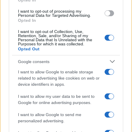
Opted In
grant or deny consent to Google and its third-party tags to
use your data for below specified purposes in below Google
I want to opt-out of processing my
consent section.
Personal Data for Targeted Advertising.
Opted In
I want to opt-out of Collection, Use,
Retention, Sale, and/or Sharing of my
Personal Data that Is Unrelated with the
Purposes for which it was collected.
Opted Out
Google consents
I want to allow Google to enable storage
related to advertising like cookies on web or
device identifiers in apps.
Iscriviti alla nostra
NEWSLETTER
I want to allow my user data to be sent to
Google for online advertising purposes.
Resta informato su notizie, aggiornamenti fiscali
I want to allow Google to send me
e moduli scaricabili!
personalized advertising.