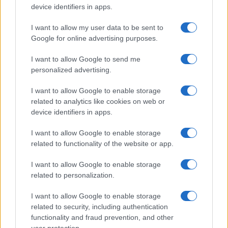
device identifiers in apps.
Iscriviti alla nostra
NEWSLETTER
I want to allow my user data to be sent to
Google for online advertising purposes.
Resta informato su notizie, aggiornamenti fiscali
I want to allow Google to send me
e moduli scaricabili!
personalized advertising.
I want to allow Google to enable storage
related to analytics like cookies on web or
device identifiers in apps.
I want to allow Google to enable storage
Acconsento al
trattamento dei dati personali
ai sensi degli
related to functionality of the website or app.
articoli 13-14 del GDPR 2016/679.
I want to allow Google to enable storage
related to personalization.
I want to allow Google to enable storage
Informazione Fiscale S.r.l. - P.I. / C.F.: 13886391005
related to security, including authentication
Testata giornalistica iscritta presso il Tribunale di Velletri al n°
functionality and fraud prevention, and other
14/2018
|
Iscrizione ROC n. 31534/2018