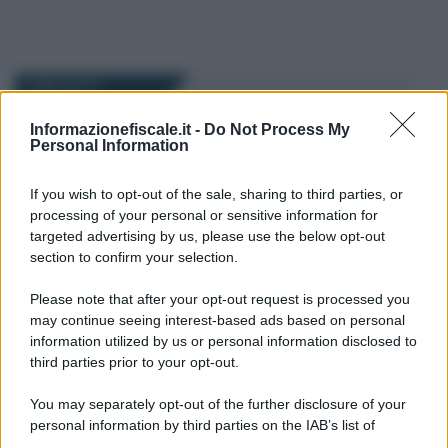
I PIÙ LETTI
Informazionefiscale.it -
Do Not Process My
Cristina Cherubini
-
Personal Information
20 MARZO 2021
ASSOCIAZIONI
Decreto Sostegni: slitta
If you wish to opt-out of the sale, sharing to third parties, or
ancora una volta la scadenza
processing of your personal or sensitive information for
per adeguare gli statuti
targeted advertising by us, please use the below opt-out
section to confirm your selection.
Cristina Cherubini
-
24 AGOSTO 2020
Please note that after your opt-out request is processed you
ASSOCIAZIONI
may continue seeing interest-based ads based on personal
Tipologie di contributi pubblici
information utilized by us or personal information disclosed to
richiedibili dalle associazioni
third parties prior to your opt-out.
You may separately opt-out of the further disclosure of your
Cristina Cherubini
-
personal information by third parties on the IAB’s list of
11 LUGLIO 2021
ASSOCIAZIONI
downstream participants.