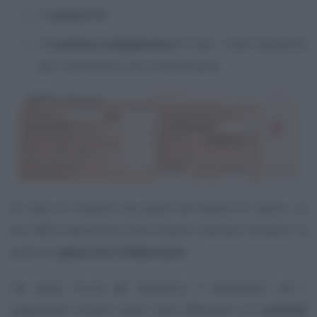
il
codice 12
;
la
somma complessiva
di tutti i costi sostenuti
per l’istruzione non universitaria.
In caso di rimborsi da parte del datore di lavoro, ai
fini della detrazione può essere indicata soltanto la
parte di
spesa non rimborsata
.
Per poter fruire del beneficio, è necessario che i
pagamenti relativi siano stati effettuati con
metodi