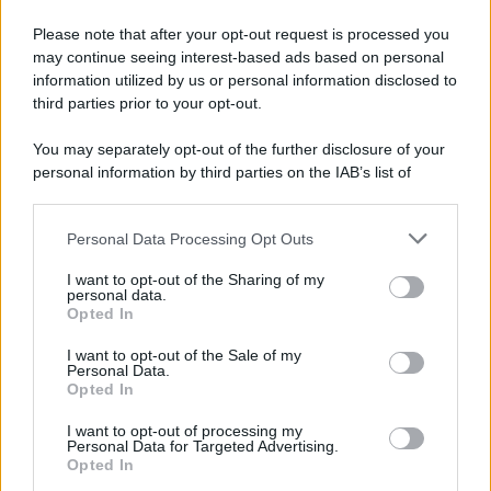
Alessio Mauro
-
MODELLO 730
16 MAGGIO 2026
Please note that after your opt-out request is processed you
Modello 730 e rimborso
may continue seeing interest-based ads based on personal
IRPEF: l’Agenzia delle Entrate
information utilized by us or personal information disclosed to
mette in guardia contro le
third parties prior to your opt-out.
truffe
You may separately opt-out of the further disclosure of your
personal information by third parties on the IAB’s list of
Giuseppe Guarasci
-
4 GENNAIO 2019
downstream participants.
MODELLO 730
Modello 730/2019: bozza e
Personal Data Processing Opt Outs
This information may also be disclosed by us to third parties
istruzioni
on the IAB’s List of Downstream Participants that may further
I want to opt-out of the Sharing of my
disclose it to other third parties.
personal data.
Opted In
Please note that this website/app uses one or more Google
Daniela Marmugi
-
MODELLO 730
3 GIUGNO 2024
services and may gather and store information including but
I want to opt-out of the Sale of my
Donazioni nel modello
Personal Data.
not limited to your visit or usage behaviour. You may click to
730/2024: come scegliere tra
Opted In
grant or deny consent to Google and its third-party tags to
detrazione o deduzione
use your data for below specified purposes in below Google
I want to opt-out of processing my
consent section.
Personal Data for Targeted Advertising.
Opted In
Rosy D’Elia
-
MODELLO 730
2 MARZO 2020