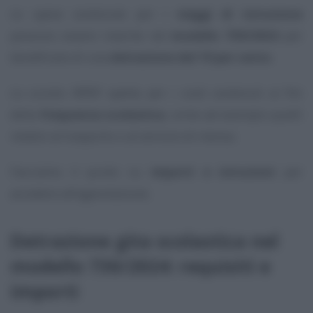
Le spese sostenute per i
viaggi di istruzione
possono essere inserite nel
modello 730/2024
per
beneficiare di una
detrazione del 19 per cento
.
Lo sconto IRPEF spetta per i costi sostenuti ai fini
della
frequenza scolastica
, come ad esempio quelli
relativi al trasporto o al servizio di mensa.
Facciamo il punto su
importi e istruzioni
per
accedere all’agevolazione.
Detrazione gita scolastica nel
modello 730/2024: requisiti e
importi