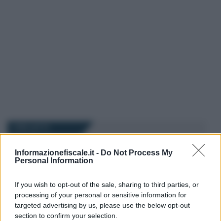
I PIÙ LETTI
Informazionefiscale.it -
Do Not Process My
Rosy D’Elia
-
MODELLO 730
4 GIUGNO 2022
Personal Information
Modello 730/2022 con due
CU: il rischio del debito IRPEF
If you wish to opt-out of the sale, sharing to third parties, or
e le verifiche sul calcolo
processing of your personal or sensitive information for
dell’imposta
targeted advertising by us, please use the below opt-out
section to confirm your selection.