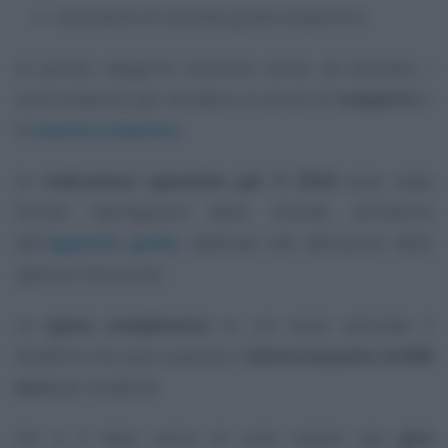
secondarie di secondo grado (superiori).
In questa categoria rientrano anche, ad esempio, i
costi sostenuti per accedere ai servizi di
trasporto
o
di
mensa scolastica
.
Le
indicazioni operative per il 2024
sono state
fornite dall’Agenzia delle Entrate all’interno
dell’
apposita guida
, dedicata alle detrazioni delle
spese di istruzione.
La
spesa complessiva
su cui viene calcolato il
beneficio non può superare il
limite massimo di 800
euro
per studente.
Chi si è fatto carico di costi relativi alle
gite