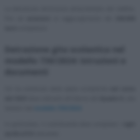
La detrazione diminuisce all’aumentare del reddito,
fino ad
azzerarsi
al raggiungimento dei
240.000
euro
complessivi.
Detrazione gita scolastica nel
modello 730/2024: istruzioni e
documenti
Chi ha sostenuto delle spese scolastiche
nel corso
del 2023
deve indicarle all’interno del
Quadro E
, alla
Sezione I
del
modello 730/2024
.
In particolare, il contribuente deve compilare i
righi
da E8 a E10
indicando: