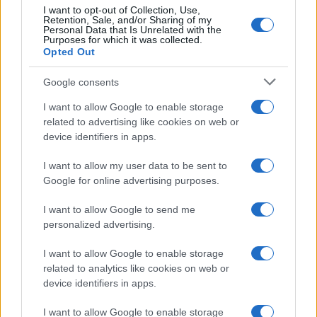
Modello 730/2020:
I want to opt-out of Collection, Use,
Retention, Sale, and/or Sharing of my
scadenza, istruzioni e novità
Personal Data that Is Unrelated with the
Purposes for which it was collected.
Opted Out
Google consents
I want to allow Google to enable storage
related to advertising like cookies on web or
device identifiers in apps.
Iscriviti alla nostra
NEWSLETTER
I want to allow my user data to be sent to
Google for online advertising purposes.
Resta informato su notizie, aggiornamenti fiscali
I want to allow Google to send me
e moduli scaricabili!
personalized advertising.
I want to allow Google to enable storage
related to analytics like cookies on web or
device identifiers in apps.
I want to allow Google to enable storage