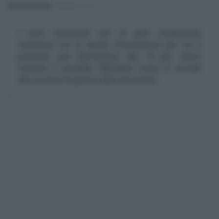
Daniela Marmugi
-
MODELLO 730
I costi sostenuti per le gite scolastiche
rientrano tra le spese d'istruzione per cui è
prevista una detrazione del 19 per cento
tramite il modello 730/2024. Come si accede
allo sconto? Il punto sulle istruzioni