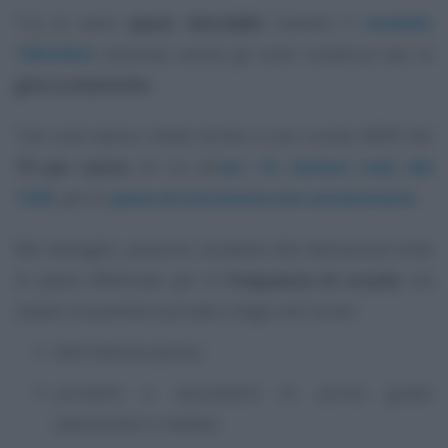
Tra le varie
spese detraibili
tramite il
modello
730/2024
rientrano anche gli oneri sostenuti per le
gite scolastiche
.
Tali costi danno infatti diritto a uno sconto IRPEF del
19 per cento
, di cui all’
art. 15, lettera e-bis del
TUIR
, per le
spese di istruzione non universitaria
.
Nel dettaglio, possono accedere alla detrazione tutte
le spese effettuate per la
frequenza di scuole
, sia
statali sia paritarie private e degli enti locali:
dell’infanzia (asilo);
primarie e secondarie di primo grado
(elementari e medie);