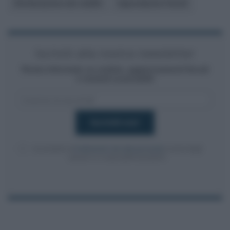
Dichiarazione dei redditi
Agevolazioni fiscali
Iscriviti alla nostra newsletter
Resta informato su notizie, aggiornamenti fiscali
e moduli scaricabili!
Acconsento al
trattamento dei dati personali
ai sensi degli
articoli 13-14 del GDPR 2016/679.