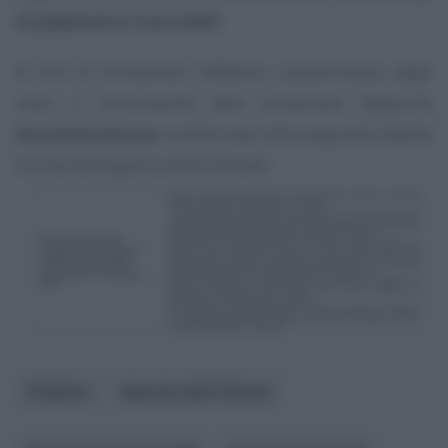
di pagamento tracciabili
.
Al fine di dimostrare l’effettivo sostenimento degli
oneri, il contribuente deve conservare l’apposita
documentazione
, sintetizzata nella seguente tabella
fornita dall’Agenzia delle Entrate.
Pubblico
Agenzia delle Entrate