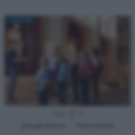
4 GIUGNO 2024
Segui
su
Google
Discover
Fonti Preferite