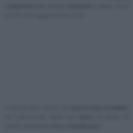
scolastiche
deve dunque
sommare
la spesa a tutti
gli altri oneri riguardanti la scuola.
L’importo dello sconto, che
varia in base al reddito
del contribuente, spetta per
intero
ai titolari di
reddito complessivo
fino a 120.000 euro
.