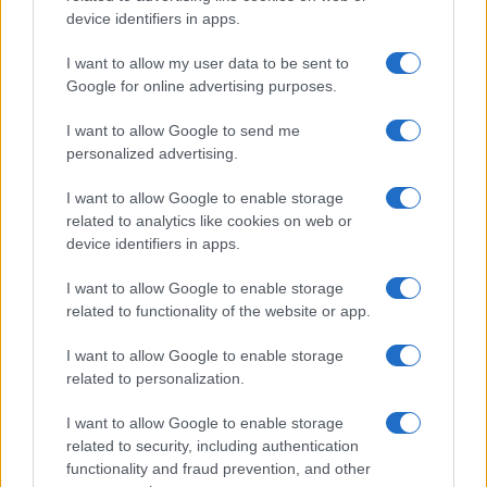
device identifiers in apps.
Iscriviti alla nostra
NEWSLETTER
I want to allow my user data to be sent to
Google for online advertising purposes.
Resta informato su notizie, aggiornamenti fiscali
I want to allow Google to send me
e moduli scaricabili!
personalized advertising.
I want to allow Google to enable storage
related to analytics like cookies on web or
device identifiers in apps.
I want to allow Google to enable storage
Acconsento al
trattamento dei dati personali
ai sensi degli
related to functionality of the website or app.
articoli 13-14 del GDPR 2016/679.
I want to allow Google to enable storage
related to personalization.
I want to allow Google to enable storage
Informazione Fiscale S.r.l. - P.I. / C.F.: 13886391005
related to security, including authentication
Testata giornalistica iscritta presso il Tribunale di Velletri al n°
functionality and fraud prevention, and other
14/2018
|
Iscrizione ROC n. 31534/2018