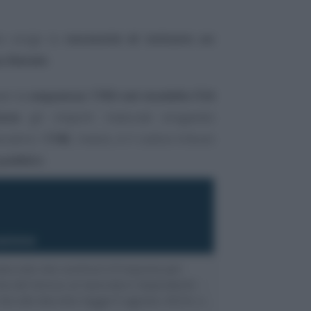
mo sorge la
necessità di istituire un
s Natale
.
are la
sequenza 1703 nel modello F24
one
gli importi maturati erogando
oratrici.
174E
, invece, è il codice tributo
pubblici
.
azione
turato dai sostituti d’imposta per
ne del bonus ai lavoratori dipendenti -
-bis del decreto legge 9 agosto 2024, n.