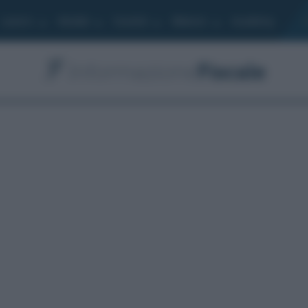
Lavoro
Moduli
Società
Bilancio
Academy