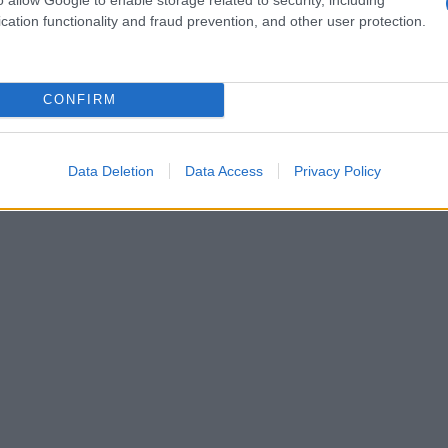
cation functionality and fraud prevention, and other user protection.
a presenta
un’autocertificazione
per
tore di lavoro;
ostituto d’imposta, eroga l’importo a cui
CONFIRM
base al periodo lavorato, anticipandolo
in
 poi, a partire dal giorno successivo
in
Data Deletion
Data Access
Privacy Policy