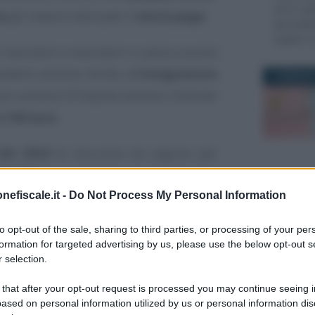
2019, de
ne
gli importi anticipati in
busta paga
.
decontri
regole e 
 lavoratrici e lavoratori si passa a quota
denti avranno diritto all’
integrazione
1 FEBBRAIO
iù sostituti d’imposta saranno chiamati
a 100 euro
.
del 2024
le istruzioni da seguire per
lo F24
.
16 FEBBRAI
nefiscale.it -
Do Not Process My Personal Information
gli aggiornamenti gratuiti di
to opt-out of the sale, sharing to third parties, or processing of your per
formation for targeted advertising by us, please use the below opt-out s
teria ultime agevolazioni e novità
 selection.
 lettori interessati possono
iscriversi
 that after your opt-out request is processed you may continue seeing i
 newsletter
, un aggiornamento al
ased on personal information utilized by us or personal information dis
Tommaso 
20 GIUGNO 