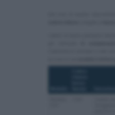
Alla luce di questo meccanis
codice tributo
collegato al
bonu
I datori di lavoro potranno indic
per utilizzare
in compensazi
l’indennità ai lavoratori e alle lav
da inserire nel
modello F24 Enti 
Codice
tributo
bonus
Modello
Natale
Denomin
Modello
1703
Credito ma
F24
l’erogazio
articolo 2