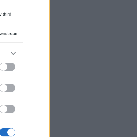
i e minimi,
per la
 third
 di saldo e
2023 al 20
Downstream
er and store
to grant or
ed purposes