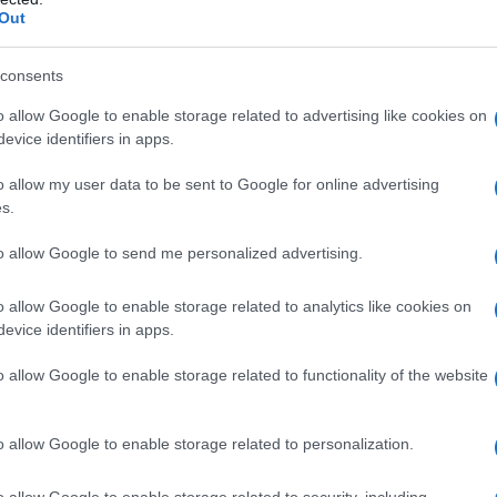
Out
all’Agenzia delle
buto per la
consents
o allow Google to enable storage related to advertising like cookies on
evice identifiers in apps.
le
, in arrivo con il
decreto legge di
o allow my user data to be sent to Google for online advertising
s.
ventivo
, basterà rispettare le condizioni
glio o una figlia a carico
per ottenere
to allow Google to send me personalized advertising.
sta paga, a prescindere dalla condizione
o allow Google to enable storage related to analytics like cookies on
evice identifiers in apps.
o allow Google to enable storage related to functionality of the website
l Governo a ridosso dell’erogazione,
e procedure previste dall’
articolo 2 bis
o allow Google to enable storage related to personalization.
 con i
requisiti
per ottenere il contributo
o allow Google to enable storage related to security, including