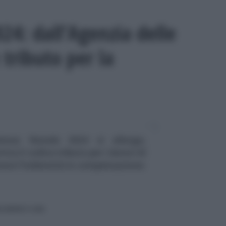
24: dall’Agenzia delle
 tributo per la
onus Natale 2024 si allarga,
iva il codice tributo per i datori di
are l'indennità in compensazione