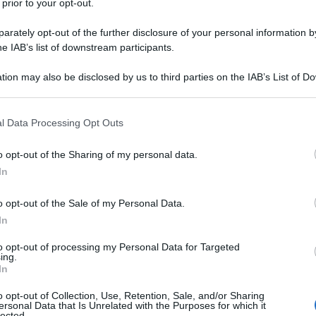
alla domenica alle 13.00
 prior to your opt-out.
Forfettar
proroga 
rately opt-out of the further disclosure of your personal information by
scadenza
he IAB’s list of downstream participants.
acconto 
ti alla nostra
luglio
tion may also be disclosed by us to third parties on the IAB’s List of 
wsletter
 that may further disclose it to other third parties.
rmato su notizie,
 that this website/app uses one or more Google services and may gath
ti fiscali e moduli
l Data Processing Opt Outs
including but not limited to your visit or usage behaviour. You may click 
aricabili!
 to Google and its third-party tags to use your data for below specifi
o opt-out of the Sharing of my personal data.
ogle consent section.
In
o opt-out of the Sale of my Personal Data.
In
al
trattamento dei dati
ensi degli articoli 13-14 del
to opt-out of processing my Personal Data for Targeted
DPR 2016/679.
ing.
In
o opt-out of Collection, Use, Retention, Sale, and/or Sharing
ersonal Data that Is Unrelated with the Purposes for which it
lected.