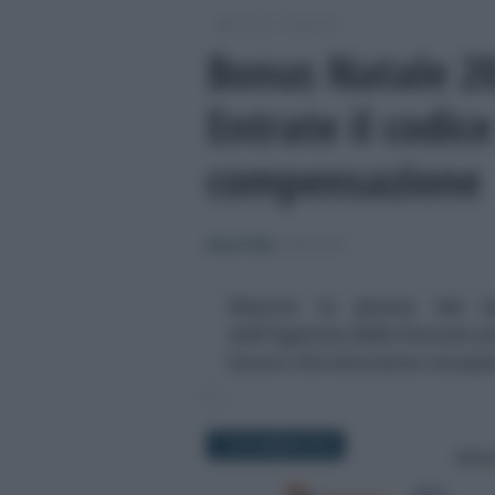
/
/
Fisco
Imposte
Bonus Natale 20
Entrate il codice
compensazione
Rosy D’Elia
-
IMPOSTE
Mentre la platea del b
dall'Agenzia delle Entrate arr
lavoro che dovranno recuper
14 NOVEMBRE 2024