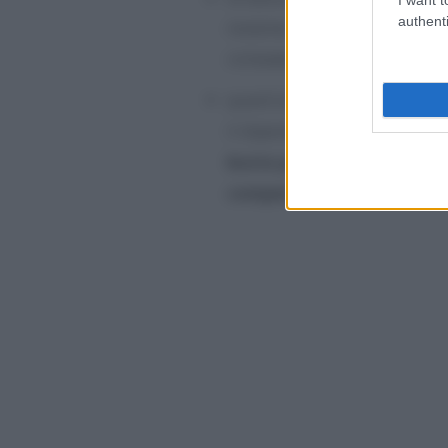
authenti
insieme alla tredicesim
richiedere l’erogazione al da
quest’ultimo, in qualità di s
il dipendente ha diritto in 
busta paga
e recuperandolo,
compensazione
.