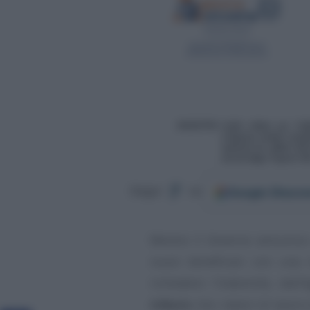
Google
Discov
Segui
su
Mentre il Governo annunci
nuovi beneficiari con una
richiedere l’indennità, dall
tributo
che i datori di lavor