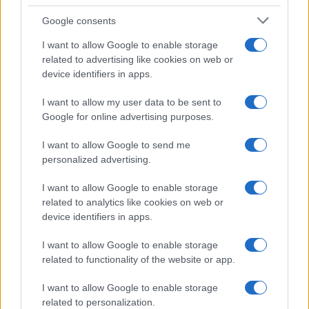
Google consents
I want to allow Google to enable storage
related to advertising like cookies on web or
device identifiers in apps.
Iscriviti alla nostra
NEWSLETTER
I want to allow my user data to be sent to
Google for online advertising purposes.
Resta informato su notizie, aggiornamenti fiscali
I want to allow Google to send me
e moduli scaricabili!
personalized advertising.
I want to allow Google to enable storage
related to analytics like cookies on web or
device identifiers in apps.
I want to allow Google to enable storage
Acconsento al
trattamento dei dati personali
ai sensi degli
related to functionality of the website or app.
articoli 13-14 del GDPR 2016/679.
I want to allow Google to enable storage
related to personalization.