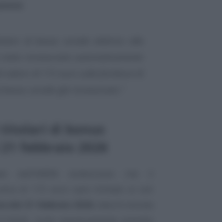
zione
:
tolare di bonus sociale elettrico alla
 è stato riconosciuto automaticamente
 valore di 115 euro sulla fornitura di
l bonus sociale già riconosciuto.”
titolari di bonus
l 21 febbraio 2026
te dall’ARERA evidenziano che il
xtra di 115 euro sarà limitato ai soli
ata del 21 febbraio 2026
, data di entrata
 21/2026, come espressamente previsto