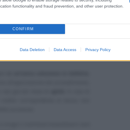
cation functionality and fraud prevention, and other user protection.
CONFIRM
Data Deletion
Data Access
Privacy Policy
ato
in un’unica soluzione in bolletta
,
siva all’approvazione del provvedimento,
i casi già dal mese di
aprile
. In caso di
l credito corrispondente al bonus non
ette successive.
 si eroga il contributo straordinario sarà