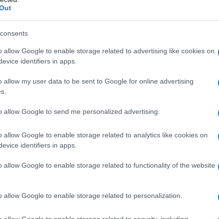
Out
5 euro nella prima
consents
e e tempi dall’ARERA
o allow Google to enable storage related to advertising like cookies on
evice identifiers in apps.
eel
detta le regole per il riconoscimento
o allow my user data to be sent to Google for online advertising
, misura introdotta dal decreto legge n.
s.
 aggiunge al bonus sociale sulle utenze
to allow Google to send me personalized advertising.
o allow Google to enable storage related to analytics like cookies on
edesime procedure già in campo:
non
evice identifiers in apps.
 ma l’erogazione avverrà in automatico
o allow Google to enable storage related to functionality of the website
all’INPS all’ARERA, e successivamente ai
oni
ISEE 2026
.
o allow Google to enable storage related to personalization.
o allow Google to enable storage related to security, including