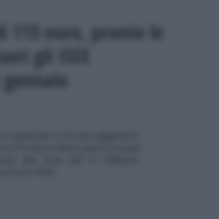
i 115 euro, pronte le
ori gli ISEE
 gennaio
e regole per i 115 euro aggiuntivi.
 il 19 marzo limita però l'accesso
ociali alla data del 21 febbraio,
a fatto l'ISEE