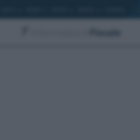
Lavoro
Moduli
Società
Bilancio
Academy