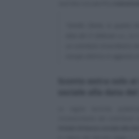
riportata una specifica
comunica
“Gentile Cliente, in quanto ti
data del 21 febbraio u.s., Le
un contributo straordinario del
energia elettrica in aggiunta a
Sconto extra solo ai 
sociale alla data de
Le regole tecniche pubblica
riconoscimento del contributo e
titolari di bonus sociale alla d
in vigore del decreto legge n.