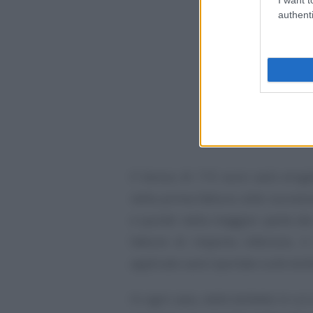
authenti
Il bonus di 115 euro sarà erog
nella prima fattura utile succes
e quindi nella maggior parte de
fatture di importo inferiore, i
applicato sarà riportato sulle boll
In ogni caso, nelle bollette in cui