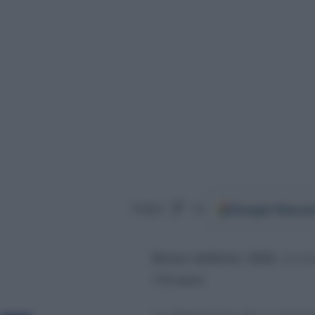
Google
Discov
Segui
su
Bonus bollette 2026
, pront
115 euro
.