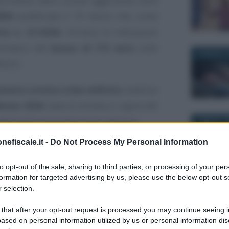
oscimento dello sconto aggiuntivo sono
RERA
pubblicata il 19 marzo che, come
tte n. 21/2026
, fornisce le indicazioni
utomatico del
bonus di 115 euro
sulle
20 MARZO 2
trici.
imetro stretto e ben definito
: andrà ai
braio 2026
, data di entrata in vigore del
 sottosoglia presentato dopo gennaio.
6 MARZO 2
nefiscale.it -
Do Not Process My Personal Information
gli aggiornamenti gratuiti di
to opt-out of the sale, sharing to third parties, or processing of your per
ria di ultime agevolazioni e novità
formation for targeted advertising by us, please use the below opt-out s
 selection.
ici e lettori interessate/i possono
e alla nostra newsletter
, un
 that after your opt-out request is processed you may continue seeing i
17 GIUGNO 
ased on personal information utilized by us or personal information dis
giorno via email dal lunedì alla