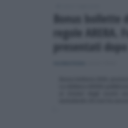
/
/
Lavoro
Leggi e prassi
Bonus bollette d
regole ARERA. Fu
presentati dopo
Anna Maria D’Andrea
-
LEGGI E PRASSI
Bonus bollette 2026, pronte l
La delibera ARERA pubblicata
ai titolari degli sconti s
escludendo chi non ha ancor