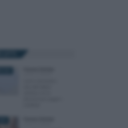
Ù LETTI
Francesco Rodorigo
-
E 2025
LEGGI E PRASSI
Lavoro domestico:
stop alle lettere
cartacee con le
istruzioni per pagare i
contributi
Francesco Rodorigo
-
2025
LEGGI E PRASSI