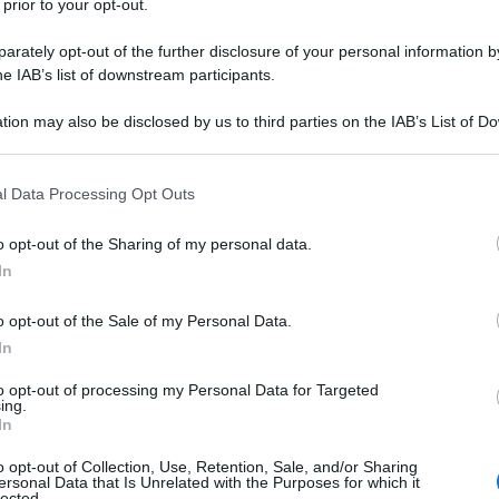
 prior to your opt-out.
rately opt-out of the further disclosure of your personal information by
he IAB’s list of downstream participants.
ti alla nostra
tion may also be disclosed by us to third parties on the IAB’s List of 
 that may further disclose it to other third parties.
wsletter
 that this website/app uses one or more Google services and may gath
l Data Processing Opt Outs
rmato su notizie,
including but not limited to your visit or usage behaviour. You may click 
ti fiscali e moduli
 to Google and its third-party tags to use your data for below specifi
aricabili!
o opt-out of the Sharing of my personal data.
ogle consent section.
In
o opt-out of the Sale of my Personal Data.
In
al
trattamento dei dati
to opt-out of processing my Personal Data for Targeted
ensi degli articoli 13-14 del
ing.
DPR 2016/679.
In
o opt-out of Collection, Use, Retention, Sale, and/or Sharing
ersonal Data that Is Unrelated with the Purposes for which it
lected.