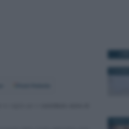
I PI
27 DICEMBR
er
Fonti Preferite
e le regole per il
contributo extra di
1 AGOSTO 