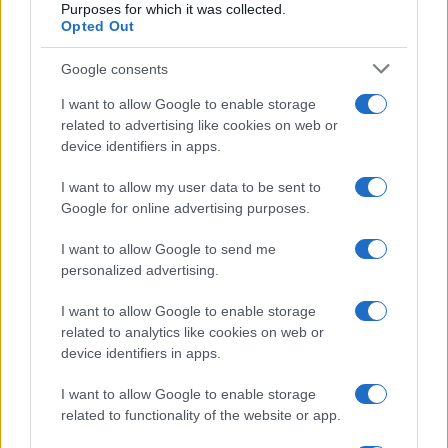
Purposes for which it was collected.
risorse nel Decreto Sostegni
Opted Out
Google consents
I want to allow Google to enable storage
related to advertising like cookies on web or
device identifiers in apps.
Iscriviti alla nostra
NEWSLETTER
I want to allow my user data to be sent to
Google for online advertising purposes.
Resta informato su notizie, aggiornamenti fiscali
I want to allow Google to send me
e moduli scaricabili!
personalized advertising.
I want to allow Google to enable storage
related to analytics like cookies on web or
device identifiers in apps.
I want to allow Google to enable storage
Acconsento al
trattamento dei dati personali
ai sensi degli
related to functionality of the website or app.
articoli 13-14 del GDPR 2016/679.