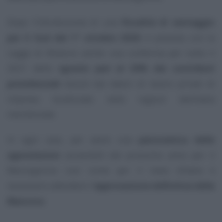
Dopo l’introduzione di una
fiscalità di vantaggio
per il Sud dal 1° ottobre 2020
, è prevista con la
Legge di Bilancio anche una conferma per tutto il
2021 dello
sgravio pari al 30% dei contributi
previdenziali
dovuti dai datori di lavoro privati di
imprese localizzate nelle regioni dell’Italia
meridionale.
In ogni caso, per avere una
panoramica delle
agevolazioni
accessibili dal prossimo anno per il
Mezzogiorno così come per il resto d’Italia è
necessario attendere l’
approvazione definitiva della
Manovra
.