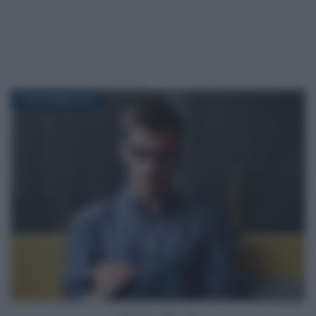
16 NOVEMBRE 2020