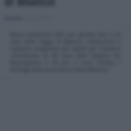
di Bilancio
Rosy D’Elia
-
LEGGI E PRASSI
Bonus assunzioni 2021 per giovani fino a 35
anni nella Legge di Bilancio: confermato il
requisito anagrafico più ampio per l'esonero
contributivo di 48 mesi nelle Regioni del
Mezzogiorno e 36 per il resto d'Italia. I
dettagli nella prima bozza della Manovra.