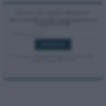
Iscriviti alla nostra newsletter
Resta informato su notizie, aggiornamenti fiscali
e moduli scaricabili!
Acconsento al
trattamento dei dati personali
ai sensi degli
articoli 13-14 del GDPR 2016/679.