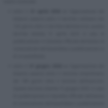
essere convocata:
entro il
21 aprile 2026
se l’approvazione del
bilancio avverrà entro il termine ordinario dei
120 giorni oltre il termine dell’esercizio; questo
termine diventa 15 aprile 2025 in caso di
pubblicazione in Gazzetta Ufficiale dell’avviso di
convocazione dell’assemblea o pubblicazione su
di un quotidiano;
entro il
21 giugno 2026
se l’approvazione del
bilancio avverrà entro il termine straordinario
dei 180 giorni oltre il termine dell’esercizio.
Questo termine diventa 15 giugno 2025 in caso
di pubblicazione in Gazzetta Ufficiale dell’avviso
di convocazione dell’assemblea o pubblicazione