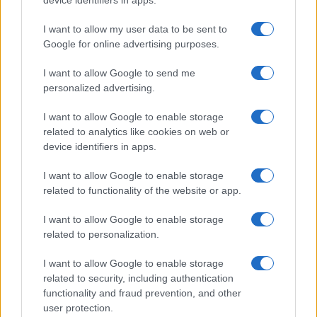
device identifiers in apps.
Iscriviti alla nostra
NEWSLETTER
I want to allow my user data to be sent to
Google for online advertising purposes.
Resta informato su notizie, aggiornamenti fiscali
I want to allow Google to send me
e moduli scaricabili!
personalized advertising.
I want to allow Google to enable storage
related to analytics like cookies on web or
device identifiers in apps.
I want to allow Google to enable storage
Acconsento al
trattamento dei dati personali
ai sensi degli
related to functionality of the website or app.
articoli 13-14 del GDPR 2016/679.
I want to allow Google to enable storage
related to personalization.
I want to allow Google to enable storage
Informazione Fiscale S.r.l. - P.I. / C.F.: 13886391005
related to security, including authentication
Testata giornalistica iscritta presso il Tribunale di Velletri al n°
functionality and fraud prevention, and other
14/2018
|
Iscrizione ROC n. 31534/2018
user protection.