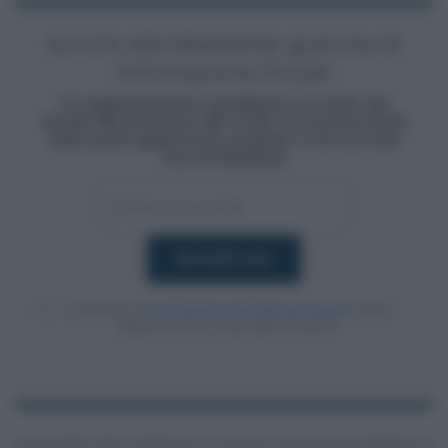
Iscriviti alla Newsletter gratuita di
Informazione Fiscale
Un aggiornamento quotidiano via email, dal
lunedì alla domenica alle 13.00. Una buona fonte
dalla quale aggiornarsi, gratuita e che non farà
mai clickbaiting!
Acconsento al
trattamento dei dati personali
ai sensi
degli articoli 13-14 del GDPR 2016/679.
Una volta che il bilancio è chiuso occorrerà redigere il