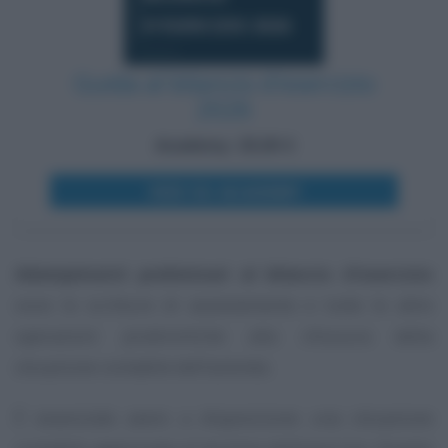
Guida al bilancio d'esercizio
2026
Academy: 25,00 €
VEDI SU ACADEMY
Adempimenti preliminari al bilancio d’esercizio
sono le scritture di assestamento e tutte le altre
operazioni prodromiche alla chiusura della
situazione contabile dell’azienda.
È essenziale avere a disposizione una situazione