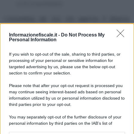
su di un quotidiano.
L’assemblea dei soci che approva il bilancio
d’esercizio
dovrà a questo punto avvenire:
Informazionefiscale.it -
Do Not Process My
entro il
30 aprile 2026
in caso di approvazione
Personal Information
del bilancio d’esercizio entro il termine
If you wish to opt-out of the sale, sharing to third parties, or
ordinario dei 120 giorni oltre il termine
processing of your personal or sensitive information for
targeted advertising by us, please use the below opt-out
dell’esercizio;
section to confirm your selection.
entro il
30 giugno 2026
in caso di approvazione
Please note that after your opt-out request is processed you
del bilancio d’esercizio entro il termine
may continue seeing interest-based ads based on personal
ordinario dei 180 giorni oltre il termine
information utilized by us or personal information disclosed to
third parties prior to your opt-out.
dell’esercizio.
You may separately opt-out of the further disclosure of your
Infine, il
deposito del bilancio d’esercizio in
personal information by third parties on the IAB’s list of
downstream participants.
Camera di Commercio
dovrà avvenire: