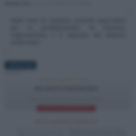
Francesco Oliva
-
BILANCIO E PRINCIPI CONTABILI
Quali sono le scadenze previste quest'anno
per la predisposizione, la chiusura,
l'approvazione e il deposito del bilancio
d'esercizio?
2 MAGGIO 2026