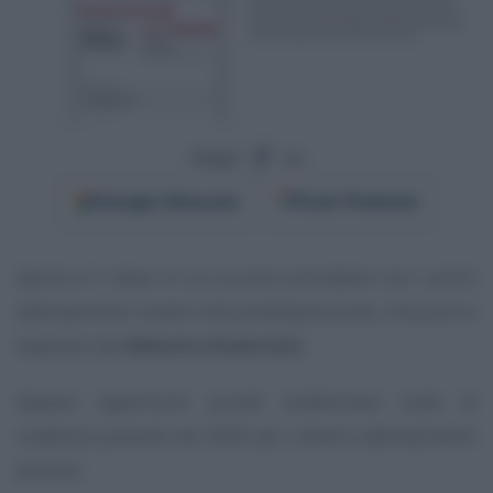
Segui
su
Google
Discover
Fonti Preferite
Aprile è il mese in cui occorre procedere con i primi
adempimenti relativi alla predisposizione, chiusura e
deposito del
bilancio d’esercizio
.
Appare opportuno quindi evidenziare tutte le
scadenze previste nel 2026 per i diversi adempimenti
previsti: