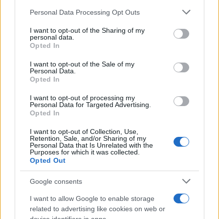
Personal Data Processing Opt Outs
This information may also be disclosed by us to third parties
entro il
30 maggio 2026
in caso di approvazione
on the IAB’s List of Downstream Participants that may further
I want to opt-out of the Sharing of my
del bilancio d’esercizio entro il termine
disclose it to other third parties.
personal data.
Opted In
ordinario dei 120 giorni oltre il termine
Please note that this website/app uses one or more Google
services and may gather and store information including but
dell’esercizio;
I want to opt-out of the Sale of my
Personal Data.
not limited to your visit or usage behaviour. You may click to
Opted In
entro il
30 luglio 2026
in caso di approvazione
grant or deny consent to Google and its third-party tags to
use your data for below specified purposes in below Google
del bilancio d’esercizio entro il termine
I want to opt-out of processing my
consent section.
Personal Data for Targeted Advertising.
ordinario dei 180 giorni oltre il termine
Opted In
dell’esercizio.
I want to opt-out of Collection, Use,
Retention, Sale, and/or Sharing of my
Personal Data that Is Unrelated with the
Purposes for which it was collected.
Opted Out
Imprese
Codice civile
Google consents
I want to allow Google to enable storage
related to advertising like cookies on web or