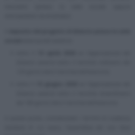
visionarlo (presso la sede sociale oppure
anticipandolo via email/pec).
Il
deposito del progetto di bilancio presso la sede
sociale
deve quindi avvenire:
entro il
15 aprile 2026
se l’approvazione del
bilancio avverrà entro il termine ordinario dei
120 giorni oltre il termine dell’esercizio;
entro il
15 giugno 2026
se l’approvazione del
bilancio avverrà entro il termine straordinario
dei 180 giorni oltre il termine dell’esercizio.
A questo punto, considerando i termini di scadenza
standard di cui sopra, l’assemblea dei soci deve