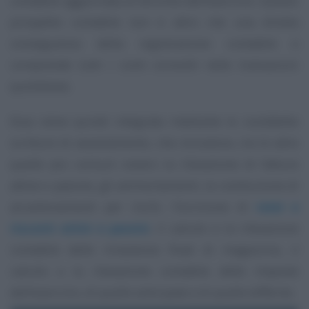
contabile aggiornata al termine dell’esercizio. Questo
prospetto contabile non è altro che una diretta
conseguenza della registrazione contabile e
comprende tutti i conti coinvolti nelle transazioni
quotidiane.
Essa viene quindi integrata mediante le cosiddette
scritture di assestamento, che includono, tra le altre
quelle più comuni ovvero la rilevazione di fatture
attive e passive, gli ammortamenti, la costituzione di
accantonamenti per rischi, l’iscrizione di
ratei e
risconti attivi e passivi
, il calcolo e la rilevazione
contabile delle rimanenze finali di magazzino, il
calcolo e la rilevazione contabile delle imposte
dell’esercizio, di quelle anticipate e di quelle differite.