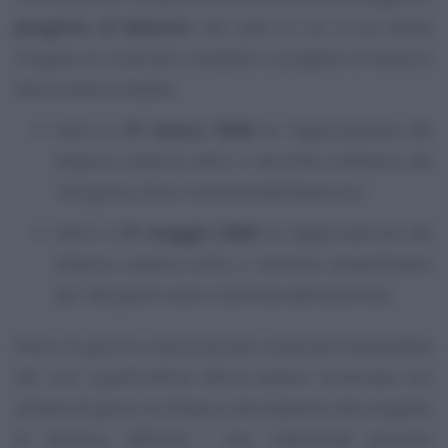
progetto di bilancio
; nel caso in cui vi sia anche
l’organo di controllo contabile il progetto di bilancio
dovrà essere redatto:
entro il
31 marzo 2026
se l’approvazione del
bilancio avverrà entro il termine ordinario dei
120 giorni oltre il termine dell’esercizio;
entro il
31 maggio 2026
se l’approvazione del
bilancio avverrà entro il termine straordinario
dei 180 giorni oltre il termine dell’esercizio.
Entro 15 giorni si dovrà quindi convocare l’assemblea
dei soci; quest’ultima dovrà essere convocata con
almeno 8 giorni di distacco dal deposito del progetto
di bilancio, affinché i soci interessati possano