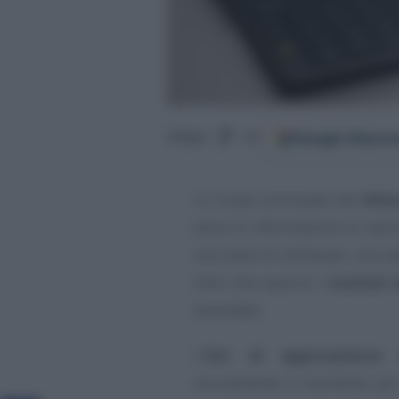
Google
Discov
Segui
su
Lo scopo principale del
bila
serie di informazioni di natu
che siano di utilità per una v
oltre che esporre i
risultati
aziendale.
L’
iter di approvazione 
sicuramente il momento più i