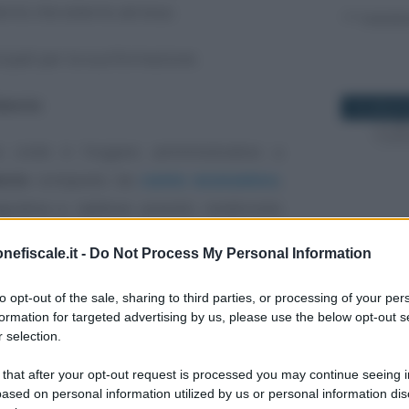
erno che esterno ad essa.
cipali per la sua formazione.
lancio
10 LUGLIO 
e civile è l’organo amministrativo a
ncio
composto da
conto economico
,
rativa e, laddove previsti, rendiconto
one.
14 DICEMBR
nefiscale.it -
Do Not Process My Personal Information
 inoltre, a definire la data di riunione
to opt-out of the sale, sharing to third parties, or processing of your per
i per l’approvazione dello stesso che,
formation for targeted advertising by us, please use the below opt-out s
 selection.
. 2364 del codice civile comma 2
, deve
to dallo statuto e comunque non oltre i
 that after your opt-out request is processed you may continue seeing i
25 AGOSTO
cizio sociale.
ased on personal information utilized by us or personal information dis