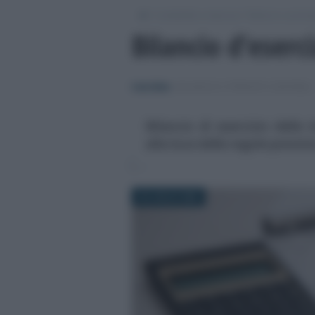
/
/
Contabilità e impresa
Bilancio e princip
Bilancio d’eserc
Carla Mele
-
BILANCIO E PRINCIPI CONTABILI
Bilancio di esercizio delle 
alla luce delle regole previst
30 LUGLIO 2020