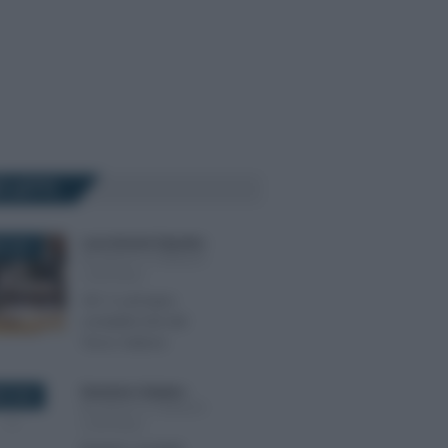
Ù LETTI
Luca Antonio Esposito
-
E 2021
BILANCIO E PRINCIPI
CONTABILI
OIC X: principio
contabile Enti del
Terzo Settore
Domenico Catalano
-
E 2023
BILANCIO E PRINCIPI
CONTABILI