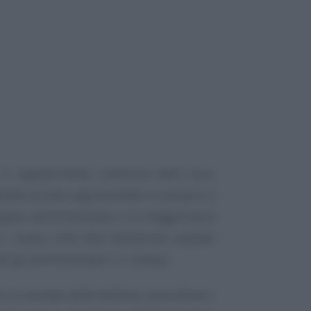
 è regolarmente costituita nella S.p.a.
itale sociale rappresentato in proprio o
organo amministrativo e la maggioranza
l., invece, oltre alla totalità del capitale
i gli amministratori o i sindaci.
o un verbale delle delibere assembleari,