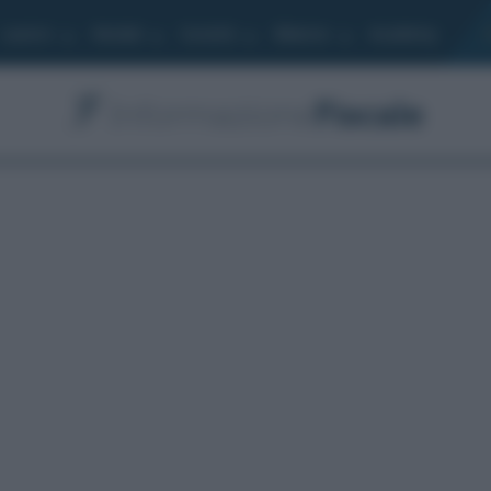
Lavoro
Moduli
Società
Bilancio
Academy