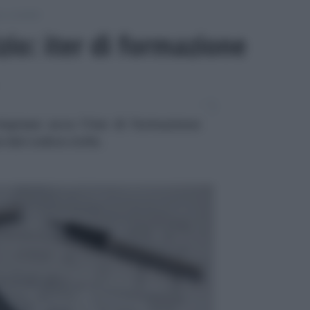
i contabili
izio: iter di formazione
imprese: ecco l'iter di formazione
e dal codice civile.