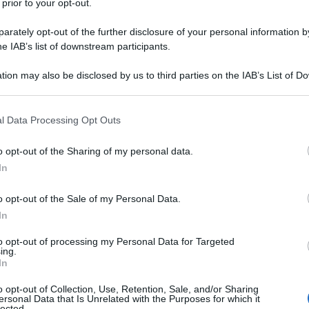
 prior to your opt-out.
to a 180 giorni
per le società obbligate
rately opt-out of the further disclosure of your personal information by
lidato o quando lo richiedano particolari
he IAB’s list of downstream participants.
ll’oggetto della società.
tion may also be disclosed by us to third parties on the IAB’s List of 
 that may further disclose it to other third parties.
 controllo
 that this website/app uses one or more Google services and may gath
l Data Processing Opt Outs
including but not limited to your visit or usage behaviour. You may click 
 to Google and its third-party tags to use your data for below specifi
o opt-out of the Sharing of my personal data.
ogle consent section.
In
o opt-out of the Sale of my Personal Data.
In
to opt-out of processing my Personal Data for Targeted
ing.
In
o opt-out of Collection, Use, Retention, Sale, and/or Sharing
ersonal Data that Is Unrelated with the Purposes for which it
lected.