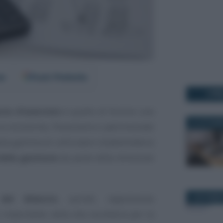
er
Fonti Preferite
I PI
ncio d’esercizio
è quello di fornire una
31 OTTOBR
ra economia, finanziaria e patrimoniale
asta gamma di utilizzatori (stakeholders)
 della gestione
da parte della direzione
del bilancio
, quindi, rappresenta
4 NOVEMBR
mportante nella vita societaria per la