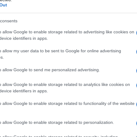
ivile stabilisce che gli amministratori,
Out
semblea dei soci, hanno l’obbligo di
consents
 ai revisori il
progetto di bilancio
.
o allow Google to enable storage related to advertising like cookies on
ffettuare le opportune verifiche sullo
evice identifiers in apps.
la relazione sul
bilancio
che suggerirà
o allow my user data to be sent to Google for online advertising
re, non approvare o modificare lo stesso.
s.
to allow Google to send me personalized advertising.
ale
o allow Google to enable storage related to analytics like cookies on
 del progetto di bilancio, quest’ultimo,
evice identifiers in apps.
la gestione e alla relazione dei Sindaci
o allow Google to enable storage related to functionality of the website
ere depositato presso la sede sociale
onvocazione assembleare (art.2429 del
o allow Google to enable storage related to personalization.
o allow Google to enable storage related to security, including