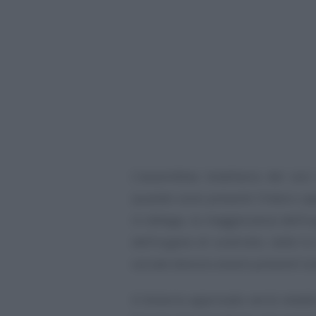
L’assemblea totalitaria dei soci
quando sono presenti l’intero cap
in delega, la maggioranza dell’
dell’organo di controllo; nelle S.r.
sociale devono essere presenti tutt
A bilancio approvato verrà redatt