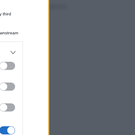
OIC 4: il procedimento
di fusione
 third
Downstream
er and store
to grant or
ed purposes