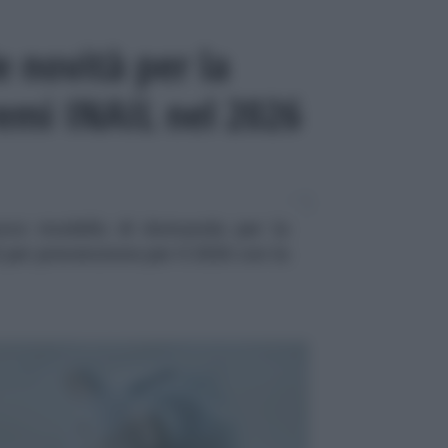
e novità per la
remi INAIL nel 2026
nuovo modello di domanda per la
 per prevenzione per il 2026 con la