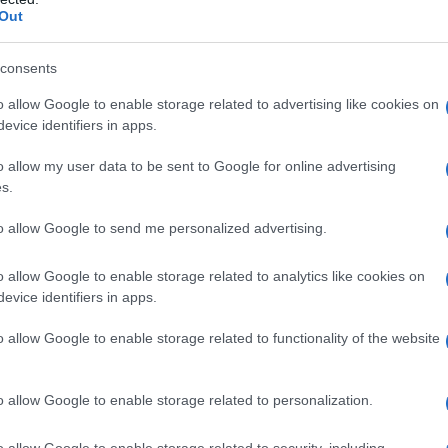
Out
consents
o allow Google to enable storage related to advertising like cookies on
evice identifiers in apps.
o allow my user data to be sent to Google for online advertising
s.
to allow Google to send me personalized advertising.
ocumentazione
probante, facilitando
o allow Google to enable storage related to analytics like cookies on
realizzazione dell’intervento.
evice identifiers in apps.
otale di
71 interventi di sicurezza sul
o allow Google to enable storage related to functionality of the website
 alla riduzione. Sono articolati in
6
o allow Google to enable storage related to personalization.
ni mortali (non stradali);
o allow Google to enable storage related to security, including