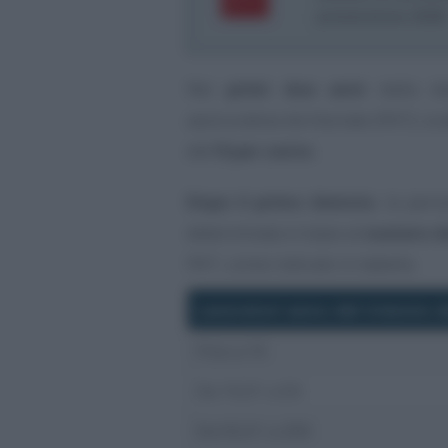
prevenzione 2026
Nei
primi due anni
dalla dat
assicurativa territoriale (PAT), la
dell’
8 per cento
.
Dopo il primo biennio
, la perc
determinata in base al
numero de
PAT, come indicato in tabella.
Lavoratori anno del triennio d
Fino a 10
Da 10,01 a 50
Da 50,01 a 200