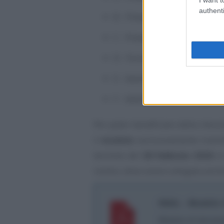
authenti
B - Prevenzione del rischio s
C - Prevenzione delle malatti
D - Formazione, addestrame
E - Gestione della salute e s
F - Gestione delle emergenze
Per poter beneficiare della ridu
il
modulo
esclusivamente trami
termine del
28 febbraio 2026
in
inoltre, deve essere allegata anch
INAIL - Modello
Modulo di domanda