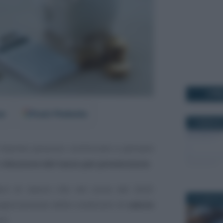
I PI
er
Fonti Preferite
7 FEBBRAIO
 imprese possono cominciare a pensare
a
riduzione del tasso per prevenzione
.
tori di lavoro che nel corso del 2025
13 LUGLIO 
miglioramento delle condizioni di
salute
oro