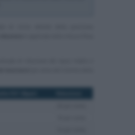
a di inizio attività della posizione
riduzione
è applicata nella misura fissa
entuale di riduzione del tasso medio è
i lavoratori
per anno del triennio della
ella PAT (Npat)
Riduzione
28 per cento
18 per cento
10 per cento