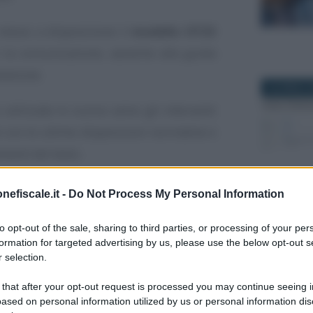
messo a disposizione il
modello OT23
r la comunicazione, assieme alla guida
lazione.
28 APRILE 
tilizzato lo scorso anno: gli interventi
i con le ultime disposizioni normative e
menti del testo.
nefiscale.it -
Do Not Process My Personal Information
ità per la riduzione
26 MAGGIO 
2026
to opt-out of the sale, sharing to third parties, or processing of your per
formation for targeted advertising by us, please use the below opt-out s
 selection.
iornata del
modello OT23
da utilizzare
22 NOVEMB
ida alla compilazione.
 that after your opt-out request is processed you may continue seeing i
ased on personal information utilized by us or personal information dis