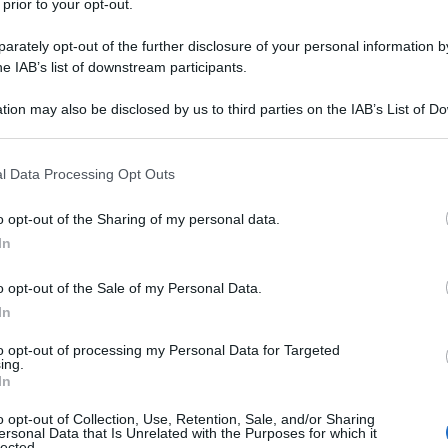
 prior to your opt-out.
di domanda da inviare per ottenere la
ffa per prevenzione, cioè l’incentivo che
rately opt-out of the further disclosure of your personal information by
he IAB’s list of downstream participants.
 corso dell’anno (in questo caso del 2025)
i al miglioramento delle condizioni di
tion may also be disclosed by us to third parties on the IAB’s List of 
 that may further disclose it to other third parties.
i di lavoro, in aggiunta a quelli
normativa in materia.
 that this website/app uses one or more Google services and may gath
l Data Processing Opt Outs
including but not limited to your visit or usage behaviour. You may click 
 to Google and its third-party tags to use your data for below specifi
di, beneficiare di una
riduzione del
o opt-out of the Sharing of my personal data.
ogle consent section.
In
 all’Istituto.
o opt-out of the Sale of my Personal Data.
 modello aggiornato al
2026
siano stati
In
enti
presenti nel modulo dello scorso
to opt-out of processing my Personal Data for Targeted
ve disposizioni normative e con alcuni
ing.
In
o opt-out of Collection, Use, Retention, Sale, and/or Sharing
ersonal Data that Is Unrelated with the Purposes for which it
lected.