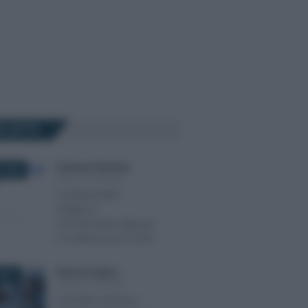
Ù LETTI
Francesco Rodorigo
-
 2025
LEGGI E PRASSI
Contributi INPS
artigiani e
commercianti: aliquote
e scadenze per il 2025
Eleonora Capizzi
-
2021
LEGGI E PRASSI
Contratti a termine,