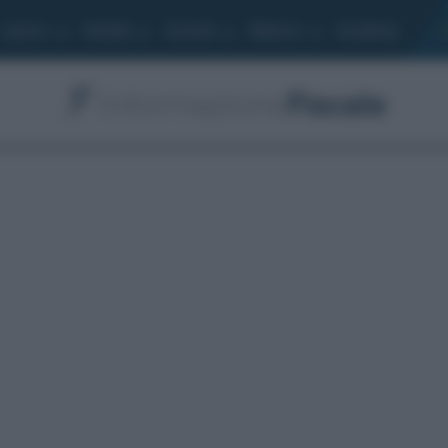
Lavoro
Moduli
Società
Bilancio
Academy