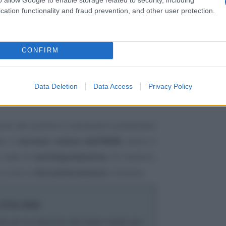
cation functionality and fraud prevention, and other user protection.
tradale;
e professionali;
CONFIRM
nto, informazione;
icurezza: misure organizzative;
Data Deletion
Data Access
Privacy Policy
 e DPI.
zione del premio è necessario presentare
te il
servizio online dell’INAIL
entro il
 sede di
autoliquidazione
. Al modulo,
e tutta la
documentazione
richiesta.
 OT23 2026
 per la riduzione del tasso medio per