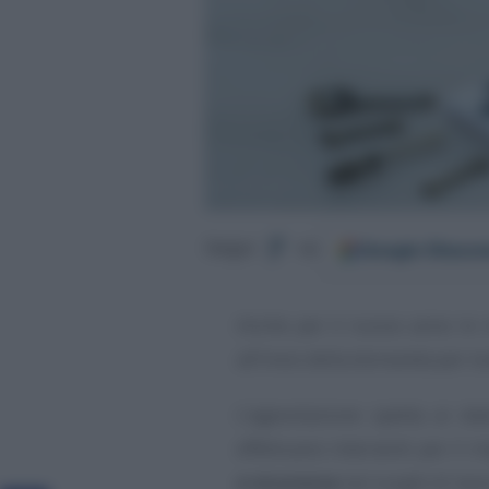
Google
Discov
Segui
su
Anche per il nuovo anno le
all’invio della domanda per l
L’agevolazione spetta ai da
effettuano interventi per il 
e sicurezza
nei luoghi di lav