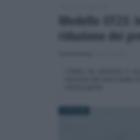
/
/
Lavoro
Leggi e prassi
Modello OT23: l
riduzione dei p
Francesco Rodorigo
-
LEGGI E PRASSI
L'INAIL ha rilasciato il 
riduzione del tasso medio di
relativa guida
9 LUGLIO 2025