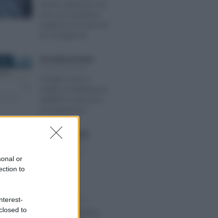
durata superiore a un
anno per specifiche
esigenze: la novità nel
DL Sostegni bis
Anna Maria D’Andrea
-
2022
LEGGI E PRASSI
Assegno unico e
reddito di cittadinanza,
dall’INPS le istruzioni
sul pagamento
Giuseppe Guarasci
-
2021
LEGGI E PRASSI
Cos’è il CCNL?
sonal or
ection to
Alessio Mauro
-
RE 2018
nterest-
LEGGI E PRASSI
closed to
Libretti al portatore,