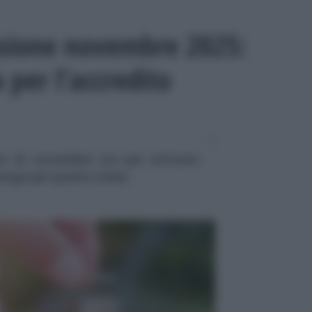
ione novembre 2025:
 per l’accredito
ni di novembre sta per arrivare.
lunga per questo mese