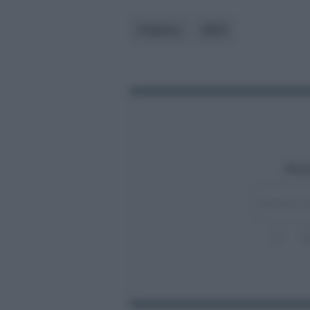
Pubblico
INPS
Rest
A