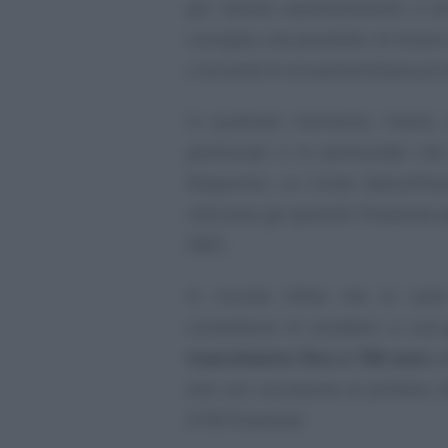
per evitare assembramenti e tem
consiglia, ove possibile, di recars
o durante le ore pomeridiane privi
In qualsiasi momento, invece,
pensionati e le pensionate che
Risparmio, un Conto BancoPost
utilizzare gli sportelli Postamat p
INPS.
Si ricorda infine che le carte
consentono di accedere a una
risarcimento fino a 700 euro
al
due ore successive al prelievo ef
ATM Postamat.