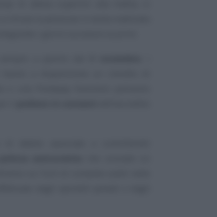
pi di attesa superiori alla media, si
i a ritirare la pensione in tarda mattinata
legiando i giorni successivi ai primi.
 sempre a partire dal
3 novembre
, i
 hanno a disposizione un Libretto di
a o una Postepay Evolution potranno
er il
prelievo in contanti
dell’accredito
 di debito associate a conti/libretti
polizza assicurativa
che concede un
l’anno sui furti di contante subiti nelle
fettuato dagli sportelli postali e dagli