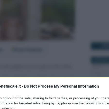
I PI
er
Fonti Preferite
29 GIUGNO 
sarà pagata il primo giorno del mese.
ranno attendere qualche giorno in più
novembre
è un festivo.
nefiscale.it -
Do Not Process My Personal Information
26 FEBBRAI
uindi lunedì
3 novembre
, sia per chi lo
to opt-out of the sale, sharing to third parties, or processing of your per
formation for targeted advertising by us, please use the below opt-out s
 chi si affida a Poste Italiane.
 selection.