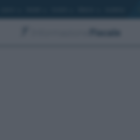
Lavoro
Moduli
Società
Bilancio
Academy