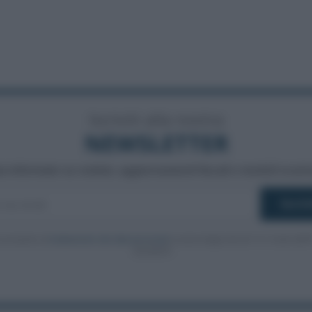
Iscriviti alla nostra
NEWSLETTER
a informato su notizie, aggiornamenti fiscali e moduli scarica
cconsento al
trattamento dei dati personali
ai sensi degli articoli 13-14 del GDP
2016/679.