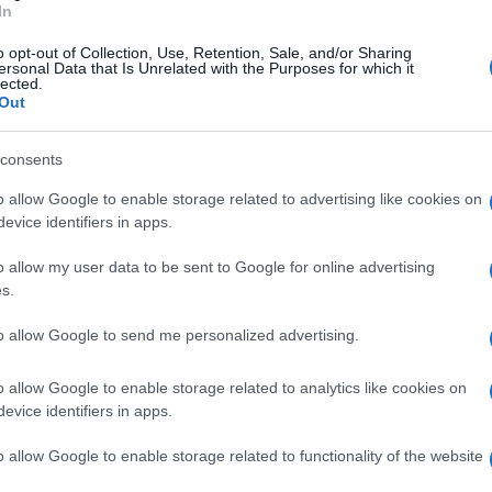
31 GENNAIO
In
 marcia
INPS con i giorni di accredito
o opt-out of Collection, Use, Retention, Sale, and/or Sharing
ersonal Data that Is Unrelated with the Purposes for which it
ale sia per chi si affida alle
banche
sia
lected.
Out
Italiane
.
consents
sposto dalla Legge di Bilancio 2025,
e, con
rivalutazione
piena (dello 0,8 per
o allow Google to enable storage related to advertising like cookies on
evice identifiers in apps.
 volte il minimo
INPS. In questi giorni,
26 che entra nel vivo, si sta discutendo
o allow my user data to be sent to Google for online advertising
s.
o.
to allow Google to send me personalized advertising.
i novembre 2025:
o allow Google to enable storage related to analytics like cookies on
tanti
evice identifiers in apps.
o allow Google to enable storage related to functionality of the website