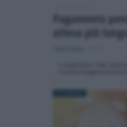
/
/
Lavoro
Pensioni
Pagamento pens
attesa più lunga
Francesco Rodorigo
-
PENSIONI
Il pagamento delle pensio
L’attesa è leggermente più 
31 OTTOBRE 2025