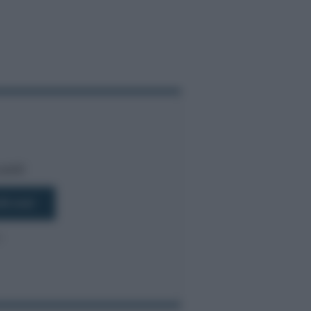
bili!
R