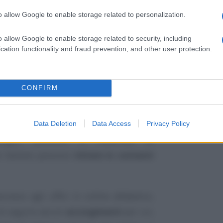
o allow Google to enable storage related to personalization.
o allow Google to enable storage related to security, including
cation functionality and fraud prevention, and other user protection.
CONFIRM
 pensionati e le pensionate che ricevono
Data Deletion
Data Access
Privacy Policy
assegni, pensioni e indennità di
 Italiane possono
ritirare in contanti
ccesso agli uffici in ordine alfabetico,
 di seguire alcuni
accorgimenti
per cui,