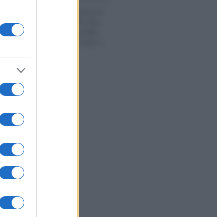
Alessio Mauro
-
PENSIONI
 2024
Pagamento pensioni
febbraio 2024: data
unica per l’accredito
INPS tramite Poste e
banche