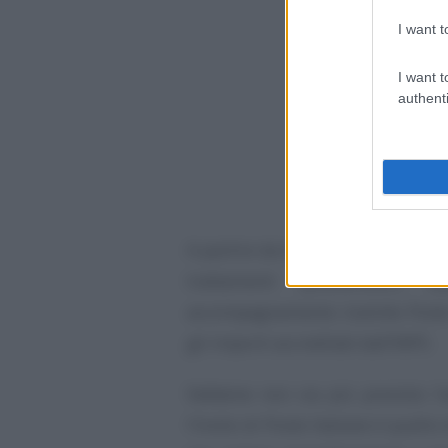
I want t
I want t
authenti
A partire da lunedì
3 novembre
i
trattamenti pensionistici, 
accompagnamento tramite Poste
gli importi accreditati dall’INPS.
Sebbene non sia più previsto l’a
l’invito di Poste Italiane è quello