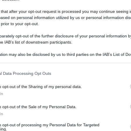
 possibile, come di consueto, ritirare gli
 that after your opt-out request is processed you may continue seeing i
ased on personal information utilized by us or personal information dis
 prior to your opt-out.
15 NOVEMB
rately opt-out of the further disclosure of your personal information by
e novembre 2025:
he IAB’s list of downstream participants.
 l’accredito
tion may also be disclosed by us to third parties on the IAB’s List of 
 that may further disclose it to other third parties.
onati e le pensionate sarà leggermente
 that this website/app uses one or more Google services and may gath
l Data Processing Opt Outs
o con la
pensione di novembre
arriverà
including but not limited to your visit or usage behaviour. You may click 
31 OTTOBR
 to Google and its third-party tags to use your data for below specifi
o opt-out of the Sharing of my personal data.
ogle consent section.
In
cidenza con il giorno festivo. Il 1°
o opt-out of the Sale of my Personal Data.
di sabato è un giorno di festa e pertanto
In
littano al primo giorno bancabile
to opt-out of processing my Personal Data for Targeted
025
.
ing.