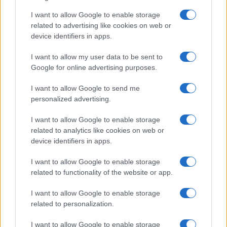
I want to allow Google to enable storage
related to advertising like cookies on web or
device identifiers in apps.
Iscriviti alla nostra
NEWSLETTER
I want to allow my user data to be sent to
Google for online advertising purposes.
Resta informato su notizie, aggiornamenti fiscali
I want to allow Google to send me
e moduli scaricabili!
personalized advertising.
I want to allow Google to enable storage
related to analytics like cookies on web or
device identifiers in apps.
I want to allow Google to enable storage
Acconsento al
trattamento dei dati personali
ai sensi degli
related to functionality of the website or app.
articoli 13-14 del GDPR 2016/679.
I want to allow Google to enable storage
related to personalization.
I want to allow Google to enable storage