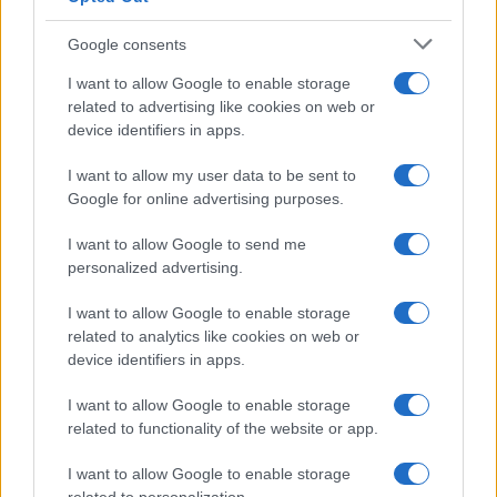
Google consents
I want to allow Google to enable storage
related to advertising like cookies on web or
device identifiers in apps.
Iscriviti alla nostra
NEWSLETTER
I want to allow my user data to be sent to
Google for online advertising purposes.
Resta informato su notizie, aggiornamenti fiscali
I want to allow Google to send me
e moduli scaricabili!
personalized advertising.
I want to allow Google to enable storage
related to analytics like cookies on web or
device identifiers in apps.
I want to allow Google to enable storage
Acconsento al
trattamento dei dati personali
ai sensi degli
related to functionality of the website or app.
articoli 13-14 del GDPR 2016/679.
I want to allow Google to enable storage