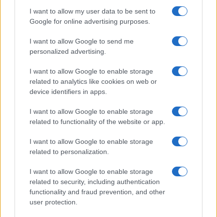
NEWSLETTER
I want to allow my user data to be sent to
Google for online advertising purposes.
Resta informato su notizie, aggiornamenti fiscali
I want to allow Google to send me
e moduli scaricabili!
personalized advertising.
I want to allow Google to enable storage
related to analytics like cookies on web or
device identifiers in apps.
I want to allow Google to enable storage
Acconsento al
trattamento dei dati personali
ai sensi degli
related to functionality of the website or app.
articoli 13-14 del GDPR 2016/679.
I want to allow Google to enable storage
related to personalization.
I want to allow Google to enable storage
Informazione Fiscale S.r.l. - P.I. / C.F.: 13886391005
related to security, including authentication
Testata giornalistica iscritta presso il Tribunale di Velletri al n°
functionality and fraud prevention, and other
14/2018
|
Iscrizione ROC n. 31534/2018
user protection.
Redazione e contatti
|
Informativa sulla Privacy