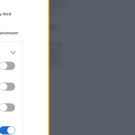
450 milioni per le PMI
del Mezzogiorno
 third
Francesco Rodorigo
-
O 2026
INCENTIVI ALLE
Downstream
IMPRESE
Contributi MIMIT alle
er and store
PMI per lo sviluppo
to grant or
delle competenze:
ed purposes
domanda da aprile