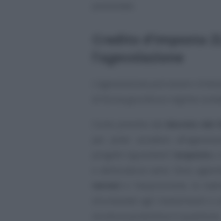
presentate.
Credito d’imposta Z
l’agevolazione
L’agevolazione può essere richies
di forma giuridica e regime conta
Come previsto dal
decreto del 
per poter accedere all’agevola
progetti riguardanti l’
acquisto
, 
e attrezzature varie. Sono agevola
terreni
e l’acquisizione, la rea
strumentali agli investimenti e uti
struttura produttiva in questione.