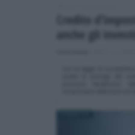
/
/
Lavoro
Incentivi alle imprese
Credito d’impos
anche gli inves
Francesco Rodorigo
-
INCENTIVI ALLE IMPRE
Con la legge di conversione
anche la proroga del cre
potranno beneficiare de
investimenti effettuati nel 
26 FEBBRAIO 2025