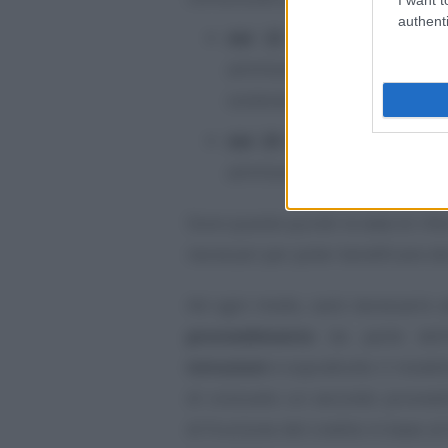
authenti
dal 22 maggio al 23 g
ammissibili sostenute dal 1
sostenere fino al 15 novemb
dal 20 novembre al 2 di
ammissibili effettivamente 
Sono queste quindi le date di rif
necessari per poter beneficiare de
Ad ogni modo, sarà necessario at
provvedimento
da parte dell’
istruzioni
e soprattutto il model
di consueto un secondo provvedim
di fruizione del credito in base 