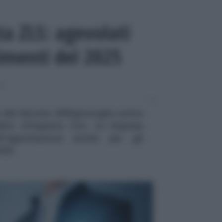
ta ZLS: agevolati
timenti del 2025
SE
 del decreto Milleproroghe arriva
dito d'imposta ZLS. Le imprese
ll'agevolazione anche per gli
2025