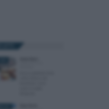
Ù LETTI
Alessio Mauro
-
2026
INCENTIVI ALLE
IMPRESE
Bonus pubblicità 2026,
online l’elenco dei
beneficiari: come
usare il credito
d’imposta
Diego Denora
-
RE 2021