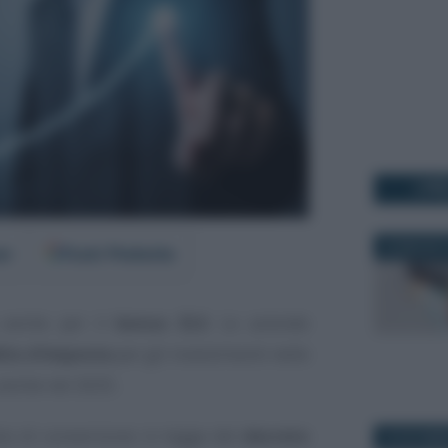
I PI
26 MAGGIO 
er
Fonti Preferite
 anche per il
bonus ZLS
. Le aziende
ito d’imposta
per gli investimenti nelle
anche nel 2025.
sto di conversione in legge del
decreto
20 NOVEMB