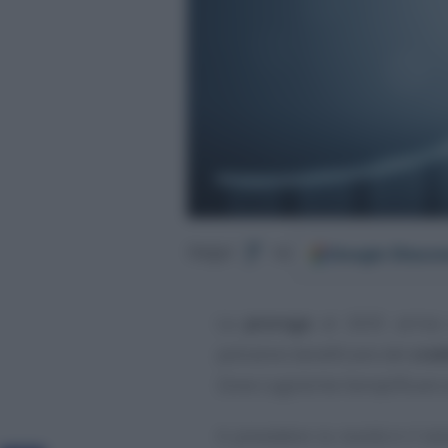
Google
Discov
Segui
su
La
proroga
al 2025 arriva
potranno beneficiare del
cred
Zone Logistiche Semplificare 
A prevedere la novità è il te