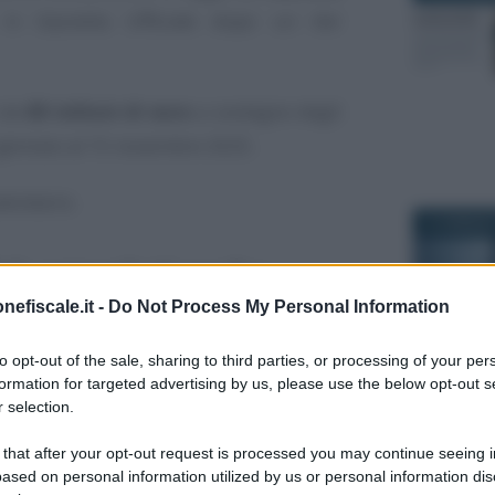
 in Gazzetta Ufficiale dopo un iter
 da
80 milioni di euro
a sostegno degli
° gennaio al 15 novembre 2025.
alendario.
12 GENNAIO
LS: agevolati anche
nefiscale.it -
Do Not Process My Personal Information
 2025
to opt-out of the sale, sharing to third parties, or processing of your per
ne in legge del
decreto Milleproroghe
formation for targeted advertising by us, please use the below opt-out s
21 MAGGIO 
 selection.
2025 per le agevolazioni relative agli
Logistiche Semplificate.
 that after your opt-out request is processed you may continue seeing i
ased on personal information utilized by us or personal information dis