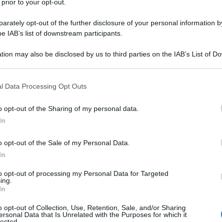
ee portuali
delle regioni più sviluppate
 prior to your opt-out.
 comprese nella ZES unica.
rately opt-out of the further disclosure of your personal information by
he IAB’s list of downstream participants.
creto Coesione, il n. 60/2024, e concede
16 FEBBRAI
tion may also be disclosed by us to third parties on the IAB’s List of 
e che investono in
beni strumentali
da
 that may further disclose it to other third parties.
tali zone.
 that this website/app uses one or more Google services and may gath
l Data Processing Opt Outs
including but not limited to your visit or usage behaviour. You may click 
2024 le imprese possono beneficiare in
 to Google and its third-party tags to use your data for below specifi
o opt-out of the Sharing of my personal data.
ogle consent section.
come indicato dall’Agenzia delle Entrate
In
25.
o opt-out of the Sale of my Personal Data.
eto Milleproroghe convertito in legge le
In
neficiare del
credito d’imposta
anche
to opt-out of processing my Personal Data for Targeted
ing.
nel 2025
.
In
o opt-out of Collection, Use, Retention, Sale, and/or Sharing
ersonal Data that Is Unrelated with the Purposes for which it
lected.