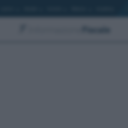
Lavoro
Moduli
Società
Bilancio
Academy