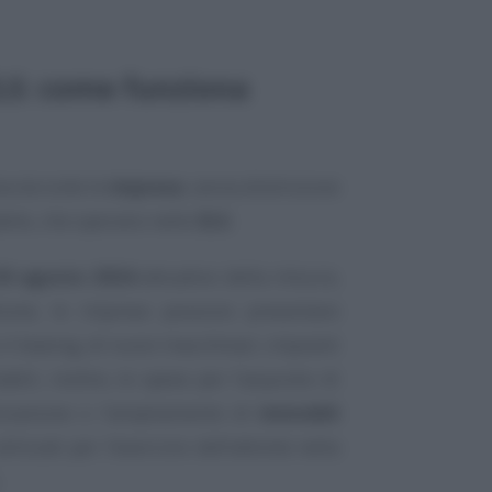
LS: come funziona
ta da tutte le
imprese
, senza distinzione
bile, che operano nelle
ZLS
.
30 agosto 2024
attuativo della misura,
zione, le imprese possono presentare
o il leasing, di nuovi macchinari, impianti
bili, inoltre, le spese per l’acquisto di
lizzazione o l’ampliamento di
immobili
lizzati per l’esercizio dell’attività nella