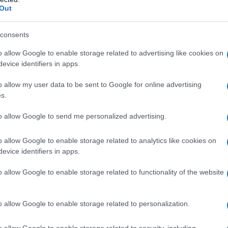
Out
consents
o allow Google to enable storage related to advertising like cookies on
evice identifiers in apps.
o allow my user data to be sent to Google for online advertising
s.
to allow Google to send me personalized advertising.
l comma 14-octies dell’articolo 3, sono
i euro
a sostegno degli investimenti
o allow Google to enable storage related to analytics like cookies on
evice identifiers in apps.
o
tra il 1° gennaio e il 15 novembre
o allow Google to enable storage related to functionality of the website
la
tabella di marcia
da rispettare per
o allow Google to enable storage related to personalization.
ne. Le imprese interessate dovranno
ate:
o allow Google to enable storage related to security, including