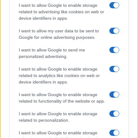
I want to allow Google to enable storage
related to advertising like cookies on web or
device identifiers in apps.
Iscriviti alla nostra
NEWSLETTER
I want to allow my user data to be sent to
Google for online advertising purposes.
Resta informato su notizie, aggiornamenti fiscali
I want to allow Google to send me
e moduli scaricabili!
personalized advertising.
I want to allow Google to enable storage
related to analytics like cookies on web or
device identifiers in apps.
I want to allow Google to enable storage
Acconsento al
trattamento dei dati personali
ai sensi degli
related to functionality of the website or app.
articoli 13-14 del GDPR 2016/679.
I want to allow Google to enable storage
related to personalization.
I want to allow Google to enable storage