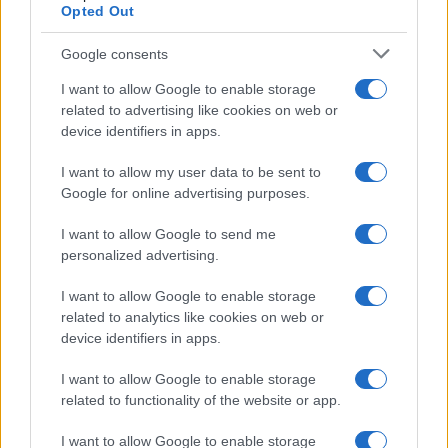
Opted Out
Google consents
I want to allow Google to enable storage
related to advertising like cookies on web or
device identifiers in apps.
Iscriviti alla nostra
NEWSLETTER
I want to allow my user data to be sent to
Google for online advertising purposes.
Resta informato su notizie, aggiornamenti fiscali
I want to allow Google to send me
e moduli scaricabili!
personalized advertising.
I want to allow Google to enable storage
related to analytics like cookies on web or
device identifiers in apps.
I want to allow Google to enable storage
Acconsento al
trattamento dei dati personali
ai sensi degli
related to functionality of the website or app.
articoli 13-14 del GDPR 2016/679.
I want to allow Google to enable storage