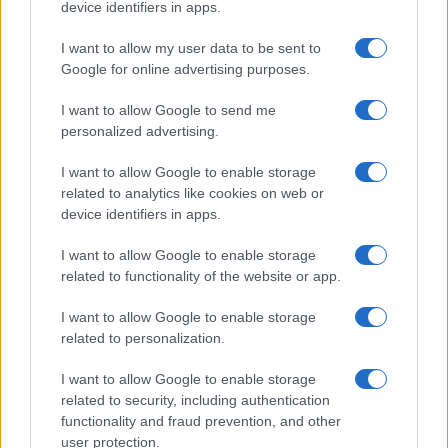
device identifiers in apps.
Iscriviti alla nostra
NEWSLETTER
I want to allow my user data to be sent to
Google for online advertising purposes.
Resta informato su notizie, aggiornamenti fiscali
I want to allow Google to send me
e moduli scaricabili!
personalized advertising.
I want to allow Google to enable storage
related to analytics like cookies on web or
device identifiers in apps.
I want to allow Google to enable storage
Acconsento al
trattamento dei dati personali
ai sensi degli
related to functionality of the website or app.
articoli 13-14 del GDPR 2016/679.
I want to allow Google to enable storage
related to personalization.
I want to allow Google to enable storage
Informazione Fiscale S.r.l. - P.I. / C.F.: 13886391005
related to security, including authentication
Testata giornalistica iscritta presso il Tribunale di Velletri al n°
functionality and fraud prevention, and other
14/2018
|
Iscrizione ROC n. 31534/2018
user protection.