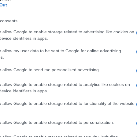
oni imponibili fino a 1.923 euro.
Out
ione spettante andrà effettuato
consents
più contratti di lavoro, il massimale di
o allow Google to enable storage related to advertising like cookies on
evice identifiers in apps.
ll’applicazione dell’esonero contributivo:
o allow my user data to be sent to Google for online advertising
s.
utonomamente per ogni rapporto di
to allow Google to send me personalized advertising.
i datori di lavoro, con riferimento al
o allow Google to enable storage related to analytics like cookies on
evice identifiers in apps.
o allow Google to enable storage related to functionality of the website
o allow Google to enable storage related to personalization.
o allow Google to enable storage related to security, including