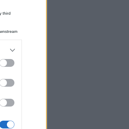
domande
 third
Downstream
er and store
to grant or
ed purposes