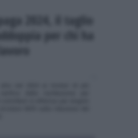
aga 2024, il taglio
addoppia per chi ha
 lavoro
lto nel 2024 ai titolari di più
erifica della retribuzione per
 contributi si effettua per singolo
circolare INPS sulla riduzione del
i