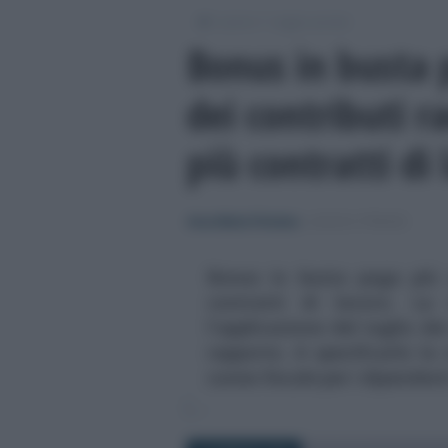
/
/
Lavoro
Leggi e prassi
Bonus in busta p
dei contributi r
più contratti di
Anna Maria D’Andrea
-
LEGGI E PRASSI
Bonus in busta paga più a
contratti di lavoro. La v
l'applicazione del taglio dei
rapporto. A specificarlo la 
cuneo fiscale per i dipendent