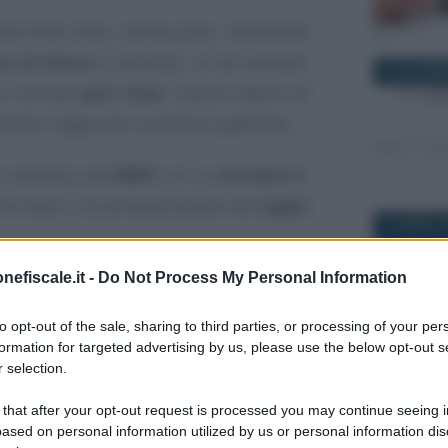
ssimale della retribuzione imponibile
to di lavoro
e pertanto, se ad esempio
22 NOVEMB
ù contratti
part time
, ciascun datore di
te il taglio dei contributi spettante.
 evidenza dall’
INPS
con la
circolare n.
 ha dato il via all’applicazione del
taglio
19 APRILE 
nefiscale.it -
Do Not Process My Personal Information
oni del rapporto di lavoro nel corso del
rasformazione da tempo parziale a
to opt-out of the sale, sharing to third parties, or processing of your per
uro o 1.923 euro andrà considerato
formation for targeted advertising by us, please use the below opt-out s
 selection.
21 MAGGIO 
 that after your opt-out request is processed you may continue seeing i
ased on personal information utilized by us or personal information dis