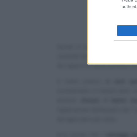
authenti
Quindi, in caso di
più contratti
consente l’accesso al taglio del 
dei rapporti di lavoro ammessi al 
A livello pratico,
si avrà qui
considerando la totalità delle r
dovesse
sforare il limite 
l’applicazione dell’esonero del 7
del taglio del 6 per cento.
Ecco quindi che i
vantaggi pr