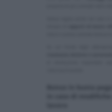
presenza di più contratti nello st
Stessa regola anche nel caso in 
titolare di
rapporti di lavoro di
lavoro o presso aziende diverse (c
Se, sul fronte degli adempime
trasmesse distinte e autonom
di retribuzione imponibile a
ciascuna di queste.
Bonus in busta paga
in caso di modifiche
lavoro