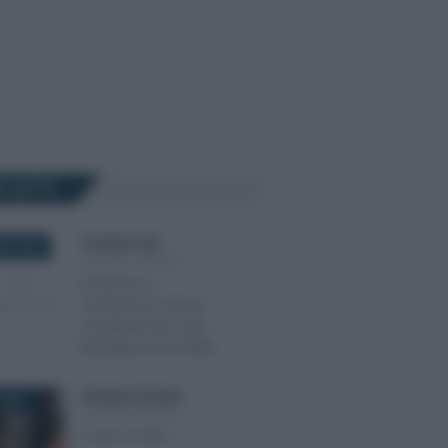
Ù LETTI
Tommaso Gavi
-
RE 2020
LEGGI E PRASSI
Ecobonus e
sismabonus: bonus
combinato per ogni
tipologia di immobile
Giuseppe Guarasci
-
2021
LEGGI E PRASSI
Cos’è il CCNL?