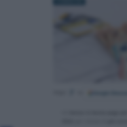
19 GENNAIO 2024
Google
Discov
Segui
su
Un
bonus in busta paga più
2024
, per i titolari di
più cont