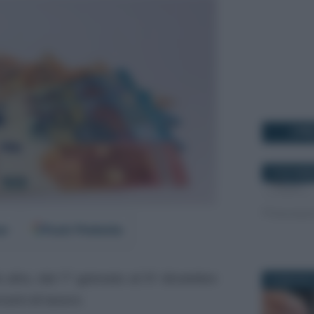
I PI
16 NOVEMB
er
Fonti Preferite
 alto, dal 1° gennaio al 31 dicembre
26 MAGGIO 
ratti di lavoro
.