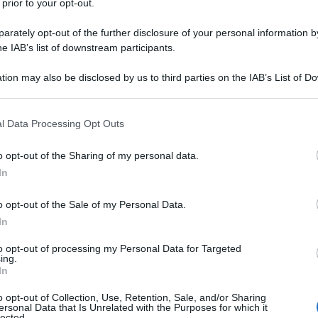
2024, il taglio dei
 prior to your opt-out.
 per chi ha più
rately opt-out of the further disclosure of your personal information by
he IAB’s list of downstream participants.
tion may also be disclosed by us to third parties on the IAB’s List of 
e in vigore dal 2024
si presenta
 that may further disclose it to other third parties.
r i dipendenti con
più contratti di
 that this website/app uses one or more Google services and may gath
l Data Processing Opt Outs
including but not limited to your visit or usage behaviour. You may click 
 to Google and its third-party tags to use your data for below specifi
o opt-out of the Sharing of my personal data.
ogle consent section.
uzioni operative fornite dall’INPS con
In
offerma anche sulla determinazione del
o opt-out of the Sale of my Personal Data.
nibile
in caso di più denunce mensili.
In
l
taglio dei contributi
per i periodi di
to opt-out of processing my Personal Data for Targeted
ing.
e 2024 è pari al:
In
o opt-out of Collection, Use, Retention, Sale, and/or Sharing
oni imponibili fino a 2.692 euro;
ersonal Data that Is Unrelated with the Purposes for which it
lected.