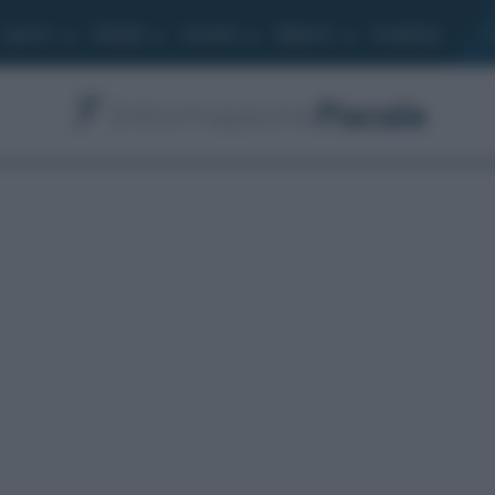
Lavoro
Moduli
Società
Bilancio
Academy