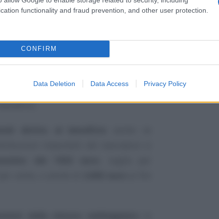
cation functionality and fraud prevention, and other user protection.
CONFIRM
 di lavoro
, il limite di retribuzione che
Data Deletion
Data Access
Privacy Policy
cuneo fiscale andrà effettuato per ognuno
beneficio.
ndi diritto al beneficio
anche se
etribuzioni imponibili del lavoratore si
massimo dei 1923 euro
, soglia per
 per cento, o anche di
2.692 euro
ai fini
evisti dalla misura raddoppiano
in