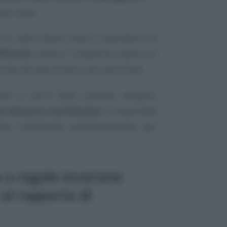
esso mese.
cui nello stesso mese il lavoratore sia
fferenti
, presso il medesimo datore di
ome nel caso di due o più part-time).
nti a carico delle aziende, vengono
e denunce contributive
, il massimale
ndrà considerato autonomamente per
 a regole invariate
 al rapporto di