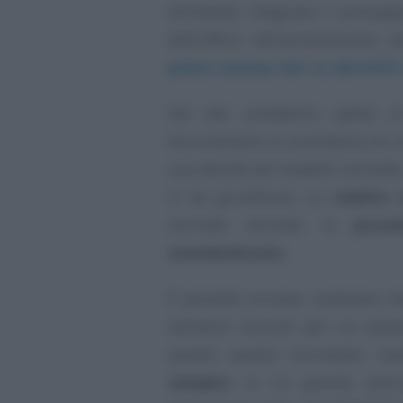
dichiarato, integrano il presupp
dell’Ufficio dell’accertamento an
primo comma, lett. d, del d.P.R
Dal lato probatorio spetta a
documentare la sussistenza di cir
sua attività dal modello normale
sì da giustificare un
reddito 
normale secondo la
proce
standardizzato
.
È pertanto erroneo sostenere che
elementi concreti per cui potes
quanto questo strumento cos
semplici
, la cui gravità, pr