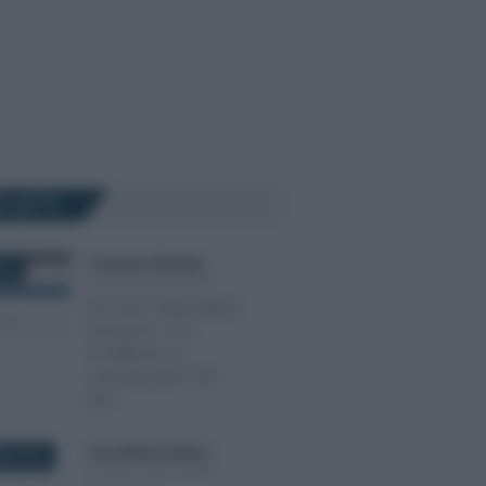
Ù LETTI
Francesco Rodorigo
-
023
STUDI DI SETTORE
ISA 2023: disponibili le
istruzioni e 175
modelli per la
comunicazione dei
dati
Anna Maria D’Andrea
-
RE 2019
STUDI DI SETTORE