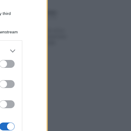
Anna Maria D’Andrea
-
 third
E 2019
STUDI DI SETTORE
ISA 2019,
compensazioni senza
Downstream
visto: nuovi chiarimenti
dall’Agenzia delle
er and store
Entrate
to grant or
ed purposes