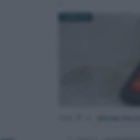
8 GENNAIO 2022
Google
Discov
Segui
su
È legittimo l’
accertament