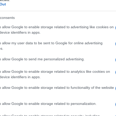
otivo principale
violazione e falsa
Out
el decreto legge 30 agosto 1993 n. 331
.
consents
nza della CTR era errata nel punto in cui
o allow Google to enable storage related to advertising like cookies on
enzia avesse valutato in sede di
evice identifiers in apps.
ensivi dedotti
.
o allow my user data to be sent to Google for online advertising
s.
to allow Google to send me personalized advertising.
o allow Google to enable storage related to analytics like cookies on
evice identifiers in apps.
o allow Google to enable storage related to functionality of the website
o allow Google to enable storage related to personalization.
o allow Google to enable storage related to security, including