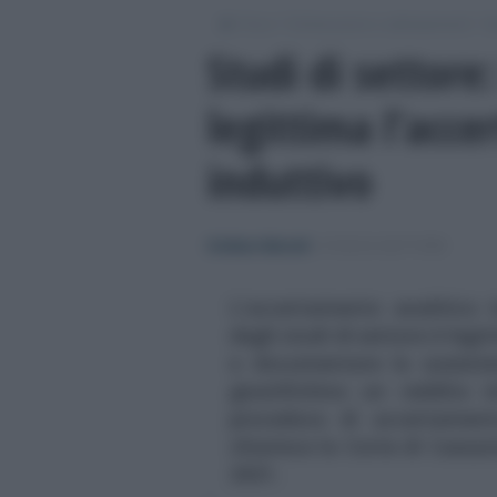
/
/
/
Fisco
Dichiarazioni e adempimenti
St
Studi di settore:
legittima l’acce
induttivo
Emiliano Marvulli
-
STUDI DI SETTORE
L'accertamento analitico i
degli studi di settore è legi
e documentare la sussiste
giustifichino un reddito i
procedura di accertamento
chiarisce la Corte di Cassa
2021.