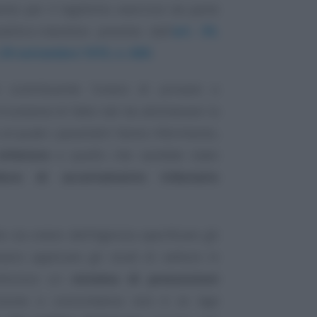
osto per il legittimo esercizio da parte
alitico-induttivo previsto dall’
art. 39,
. 29 settembre 1973, n. 600
.
l contribuente l’onere di provare e
costanze di fatto tali da allontanare la
 al quale i parametri fanno riferimento,
inferiore
a quello che sarebbe stato
dura di accertamento tributario
 sia onere dell’Agenzia specificare gli
sero applicare gli studi di settore in
tituisce un
sistema di presunzioni
ecisione e concordanza non è
ex lege