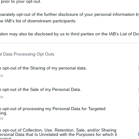
 prior to your opt-out.
rately opt-out of the further disclosure of your personal information by
11 OTTOBR
e emetteva un
avviso di accertamento
he IAB’s list of downstream participants.
re
individuando in tal modo maggiori
tion may also be disclosed by us to third parties on the IAB’s List of 
ione della pretesa fiscale ai fini
Ires,
 that may further disclose it to other third parties.
 that this website/app uses one or more Google services and may gath
l Data Processing Opt Outs
including but not limited to your visit or usage behaviour. You may click 
nte era accolto dalla CTP, i cui giudici
 to Google and its third-party tags to use your data for below specifi
o opt-out of the Sharing of my personal data.
ogle consent section.
vesse fondato l’accertamento sul mero
In
 quelli degli studi di settore, senza
o opt-out of the Sale of my Personal Data.
va l’impresa.
In
appello l’Agenzia delle entrate, respinto
to opt-out of processing my Personal Data for Targeted
ing.
In
o opt-out of Collection, Use, Retention, Sale, and/or Sharing
cio finanziario ha proposto
ricorso per
ersonal Data that Is Unrelated with the Purposes for which it
lected.