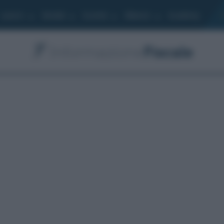
Lavoro
Moduli
Società
Bilancio
Academy