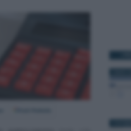
I PI
2 MARZO 2
er
Fonti Preferite
12 NOVEMB
o analitico-induttivo
basato sulle