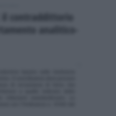
udi di settore
 il contraddittorio
rtamento analitico-
nduttivo basato sulle risultanze
ttimo. Il contribuente deve provare
nza di circostanze di fatto che
nferiore a quello indicato dalla
 tributario standardizzato. Lo
zione con l'Ordinanza n. 41943 del