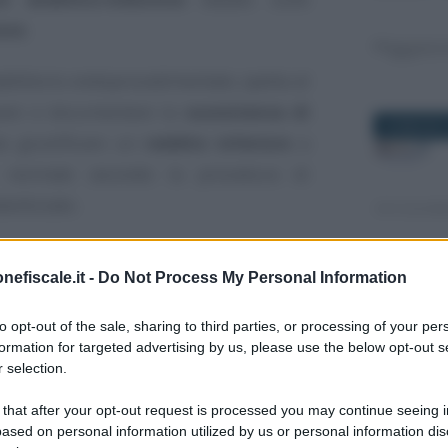
tore
.
addittorio endoprocedimentale, spetta al
ovare e documentare la
sussistenza di
26 MAGGIO 
a giustificare un
reddito inferiore
a
o normale secondo la procedura di
ardizzato.
fornite dalla Corte di Cassazione con
nefiscale.it -
Do Not Process My Personal Information
embre 2021
.
26 GIUGNO 
to opt-out of the sale, sharing to third parties, or processing of your per
ione - Ordinanza numero 41943 del
formation for targeted advertising by us, please use the below opt-out s
 selection.
1
nanza della Corte di Cassazione
 that after your opt-out request is processed you may continue seeing i
 30 dicembre 2021.
ased on personal information utilized by us or personal information dis