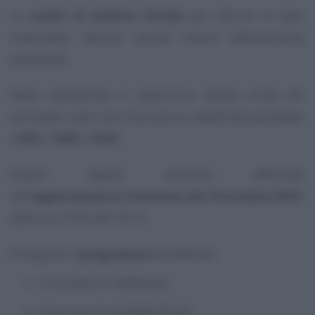
Le
scelte di politica fiscale
per ridurre la base
imponibile devono quindi essere attentamente
ponderate.
Nella valutazione è opportuno tenere conto dei
principali indici che misurano la redditività aziendale:
il
ROI
, il
ROE
e l’
EVA.
Questi aspetti verranno affrontati
nell’
appuntamento formativo del 16 ottobre 2023
,
dalle ore 15.00 alle 16.15.
Di seguito il
programma
del webinar:
Il concetto di redditività
Cosa sono le strategie fiscali