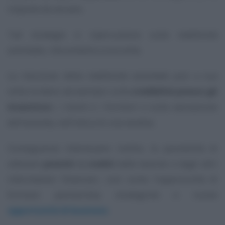
imposte da versare.
Tali strategie si ripercuotono sulla redditività
aziendale, riducendola a sua volta.
La riduzione della redditività aziendale può a sua
volta incidere ad esempio sulla
credibilità presso gli
investitori,
i clienti e i fornitori o sulla valutazione
dell’azienda, nell’ottica di una vendita.
Conseguenze interessano inoltre, la possibilità di
ottenere
prestiti o crediti
dalle banche e dagli altri
intermediari finanziari, così come l’opportunità di
formare partnership strategiche e nuove
opportunità di business
.