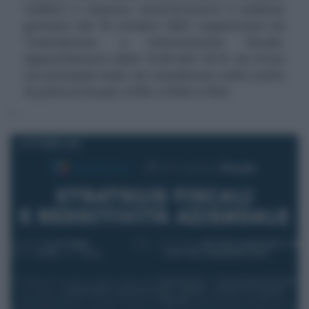
reddito e imposte caratterizzerà il webinar
gratuito del 16 ottobre 2023, organizzato da
TeamSystem e Informazione fiscale.
Appuntamento dalle 15.00 alle 16.15. Un focus
sui principali indici da considerare nelle scelte
di politica fiscale: il ROI, il ROE e l'EVA
4 OTTOBRE 2023