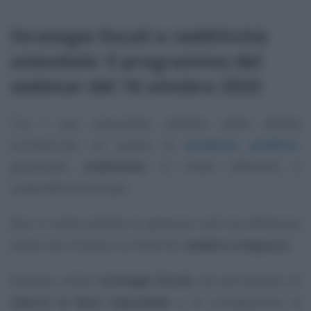
Strategie fiscali e redditività
aziendale: il programma del
webinar del 16 ottobre 2023
Tra i più importanti obiettivi delle attività
commerciali c’è quello di
produrre profitto,
generando
redditività
in modo efficiente e
sostenibile nel tempo.
Non si tratta soltanto di generare utili ma effettuare
scelte che incidono sul binomio
reddito e imposte.
Esistono infatti
strategie fiscali
che permettono di
ridurre la base imponibile
e, di conseguenza, le