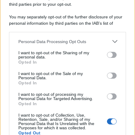
third parties prior to your opt-out.
Stato occupazionale (Obbligatorio)
You may separately opt-out of the further disclosure of your
personal information by third parties on the IAB’s list of
downstream participants.
Corso di interesse (Obbligatorio)
Personal Data Processing Opt Outs
This information may also be disclosed by us to third parties
on the IAB’s List of Downstream Participants that may further
I want to opt-out of the Sharing of my
disclose it to other third parties.
personal data.
Testo del tuo messaggio: (Obbligatorio)
Opted In
Please note that this website/app uses one or more Google
services and may gather and store information including but
I want to opt-out of the Sale of my
Personal Data.
not limited to your visit or usage behaviour. You may click to
Opted In
grant or deny consent to Google and its third-party tags to
use your data for below specified purposes in below Google
I want to opt-out of processing my
consent section.
Personal Data for Targeted Advertising.
Opted In
I want to opt-out of Collection, Use,
Retention, Sale, and/or Sharing of my
Personal Data that Is Unrelated with the
Purposes for which it was collected.
Opted Out