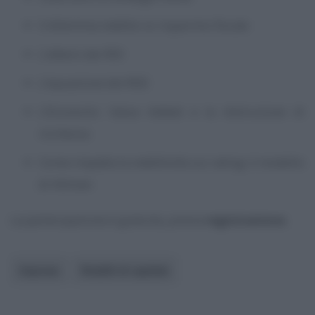
Il dilemma reddito vs risparmio fiscale
L’albero dei ROI
L’equazione del ROE
L’Economic Value Added e la distruzione di
ricchezza
Come impatta la redditività sui rating: il modello
di Altman
La partecipazione è gratuita, previa
registrazione.
Imprese
Redditi di capitale