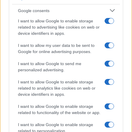
Google consents
I want to allow Google to enable storage
related to advertising like cookies on web or
device identifiers in apps.
Iscriviti alla nostra
NEWSLETTER
I want to allow my user data to be sent to
Google for online advertising purposes.
Resta informato su notizie, aggiornamenti fiscali
I want to allow Google to send me
e moduli scaricabili!
personalized advertising.
I want to allow Google to enable storage
related to analytics like cookies on web or
device identifiers in apps.
I want to allow Google to enable storage
Acconsento al
trattamento dei dati personali
ai sensi degli
related to functionality of the website or app.
articoli 13-14 del GDPR 2016/679.
I want to allow Google to enable storage
related to personalization.