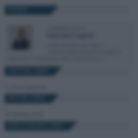
DOCENTI
COMMERCIALISTA
Giancarlo Coppola
Iscritto all’Ordine dei Dottori
Commercialisti ed Esperti Contabili di
Palmi (RC), è componente della commissione (…)
COSTO DEL CORSO
Il corso è gratuito
DATA DEL CORSO
16 ottobre 2023
DOVE SI SVOLGE IL CORSO