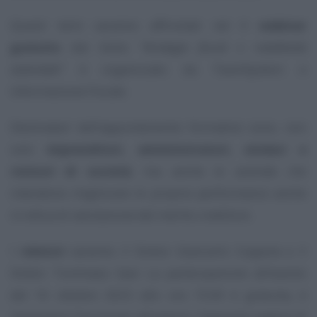
Questi temi saranno affrontati nel Il
webinar
gratuito
dal titolo
“Strategie fiscali e redditività
aziendale”
è organizzato da TeamSystem e
Informazione Fiscale.
Destinatari dell’appuntamento formativo sono, non
solo
imprenditori, amministratori, sindaci e
revisori di società
, ma anche le aziende che
intendono migliorare le proprie performance anche
in ottica di valutazione del merito creditizio.
I
relatori
saranno il Dottor Giancarlo Coppola e il
Dottor Tommaso Gavi. La partecipazione all’evento
del 16 ottobre 2023 allo ore 15.00 è gratuita, è
necessaria l’iscrizione attraverso l’apposita pagina di