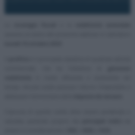
Le
strategie fiscali
e la
redditività aziendale
saranno al centro del prossimo webinar in calendario
lunedì 16 ottobre 2023
.
Il
profitto
è il principale obiettivo di qualsiasi attività
commerciale, che ha l’obiettivo di
generare
redditività
in modo efficiente e sostenibile nel
tempo. Alcune scelte possono ridurre l’imponibile e
abbassare l’ammontare delle
imposte da versare.
Ciascuna di queste scelte deve essere ponderata e
valutata, partendo proprio dai
principali indici
da
tenere in considerazione: il
ROI
, il
ROE
e l’
EVA
.