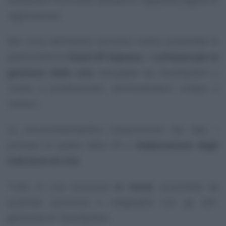
registrazione.
Nel corso dell’evento verranno inoltre presentate le
potenzialità di
Check UP Impresa
, il
software per la
gestione della crisi
sviluppato da TeamSystem e
rivolto a professionisti, amministratori, sindaci e
revisori.
La soluzionesemplifica l’acquisizione dei dati, i
processi di analisi della CR e l’
elaborazione degli
indicatori di crisi.
Tutto in una soluzione
in cloud
, accessibile da
qualsiasi posizione e integrabile con gli altri
gestionali di TeamSystem.