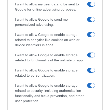
NEWSLETTER
I want to allow my user data to be sent to
Google for online advertising purposes.
Resta informato su notizie, aggiornamenti fiscali
I want to allow Google to send me
e moduli scaricabili!
personalized advertising.
I want to allow Google to enable storage
related to analytics like cookies on web or
device identifiers in apps.
I want to allow Google to enable storage
Acconsento al
trattamento dei dati personali
ai sensi degli
related to functionality of the website or app.
articoli 13-14 del GDPR 2016/679.
I want to allow Google to enable storage
related to personalization.
I want to allow Google to enable storage
Informazione Fiscale S.r.l. - P.I. / C.F.: 13886391005
related to security, including authentication
Testata giornalistica iscritta presso il Tribunale di Velletri al n°
functionality and fraud prevention, and other
14/2018
|
Iscrizione ROC n. 31534/2018
user protection.
Redazione e contatti
|
Informativa sulla Privacy