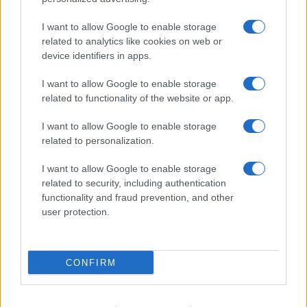
I want to allow Google to enable storage
related to analytics like cookies on web or
device identifiers in apps.
I want to allow Google to enable storage
Acconsento al
trattamento dei dati personali
ai sensi degli
related to functionality of the website or app.
articoli 13-14 del GDPR 2016/679.
I want to allow Google to enable storage
related to personalization.
I want to allow Google to enable storage
Informazione Fiscale S.r.l. - P.I. / C.F.: 13886391005
related to security, including authentication
Testata giornalistica iscritta presso il Tribunale di Velletri al n°
functionality and fraud prevention, and other
14/2018
|
Iscrizione ROC n. 31534/2018
user protection.
Redazione e contatti
|
Informativa sulla Privacy
Preferenze privacy
|
Whistleblowing
|
Codice Etico
|
Modello 231
|
ISO
9001:2015
CONFIRM