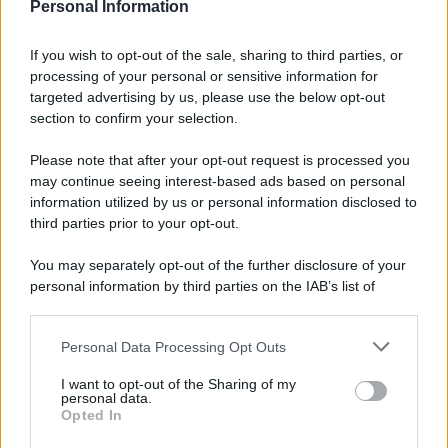
Piccolo condominio:
Personal Information
definizione e regole
If you wish to opt-out of the sale, sharing to third parties, or
processing of your personal or sensitive information for
Francesco Rodorigo
-
targeted advertising by us, please use the below opt-out
7 FEBBRAIO 2025
LEGGI E PRASSI
section to confirm your selection.
Contributi INPS artigiani e
commercianti: aliquote e
Please note that after your opt-out request is processed you
scadenze per il 2025
may continue seeing interest-based ads based on personal
information utilized by us or personal information disclosed to
third parties prior to your opt-out.
Francesco Rodorigo
/
30 LUGLIO 2026
Federica Battiato
-
You may separately opt-out of the further disclosure of your
LEGGI E PRASSI
personal information by third parties on the IAB’s list of
Bonus stabilizzazione
downstream participants.
giovani, domande al via: le
istruzioni INPS
Personal Data Processing Opt Outs
This information may also be disclosed by us to third parties
on the IAB’s List of Downstream Participants that may further
I want to opt-out of the Sharing of my
disclose it to other third parties.
personal data.
Francesco Rodorigo
-
31 OTTOBRE 2023
Opted In
LEGGI E PRASSI
Please note that this website/app uses one or more Google
services and may gather and store information including but