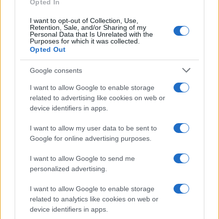
Opted In
Alessio Mauro
-
LAVORO
19 APRILE 2019
Reddito di cittadinanza:
I want to opt-out of Collection, Use,
Retention, Sale, and/or Sharing of my
comunicato ufficiale INPS
Personal Data that Is Unrelated with the
Purposes for which it was collected.
Opted Out
Google consents
I want to allow Google to enable storage
related to advertising like cookies on web or
device identifiers in apps.
Iscriviti alla nostra
NEWSLETTER
I want to allow my user data to be sent to
Google for online advertising purposes.
Resta informato su notizie, aggiornamenti fiscali
I want to allow Google to send me
e moduli scaricabili!
personalized advertising.
I want to allow Google to enable storage
related to analytics like cookies on web or
device identifiers in apps.