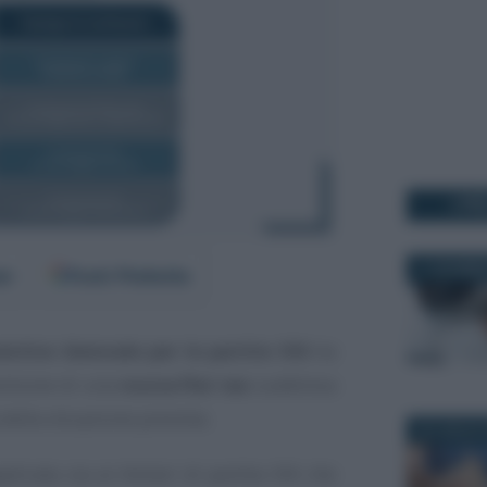
I PI
11 DICEMBR
er
Fonti Preferite
ntivo biennale per le partite IVA
ha
evisione di una
nuova flat tax
suddivisa
della situazione prevista.
23 LUGLIO 
plicata sia ai titolari di partita IVA che