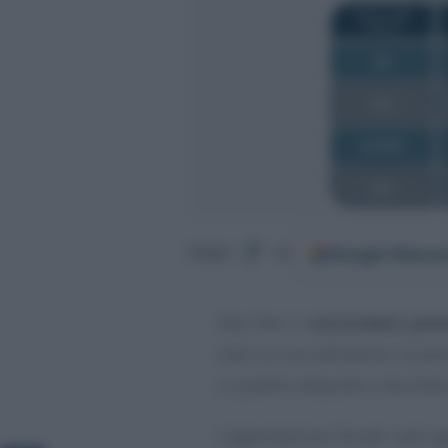
Google
Discov
Segui
su
Alla fine il
concordato preve
visto la luce attraverso la pr
in quattro aliquote a seconda 
L’agevolazione fiscale sarà ap