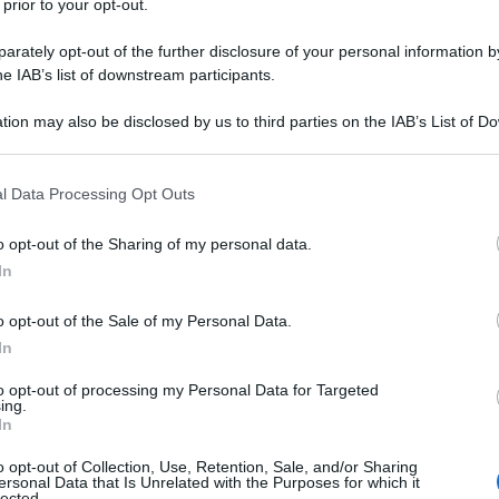
 prior to your opt-out.
 dall’Agenzia delle Entrate.
rately opt-out of the further disclosure of your personal information by
meno
due paradossi
, tra gli altri, che qui
he IAB’s list of downstream participants.
e, soprattutto al fine di stimolare alcune
tion may also be disclosed by us to third parties on the IAB’s List of 
rumento nel suo complesso:
 that may further disclose it to other third parties.
 that this website/app uses one or more Google services and may gath
previsto una flat tax ulteriormente
l Data Processing Opt Outs
including but not limited to your visit or usage behaviour. You may click 
ti in
regime forfettario
, in effetti per
 to Google and its third-party tags to use your data for below specifi
o opt-out of the Sharing of my personal data.
ogle consent section.
uenti poteva essere previsto uno sconto
In
 totale dovuto. Inoltre, si tratta di
o opt-out of the Sale of my Personal Data.
obbligati alla tenuta delle scritture
In
tivo per cui appare davvero complesso
to opt-out of processing my Personal Data for Targeted
ere la logica dietro a questa scelta, se
ing.
In
teriore strumento di recupero di gettito
o opt-out of Collection, Use, Retention, Sale, and/or Sharing
ersonal Data that Is Unrelated with the Purposes for which it
lected.