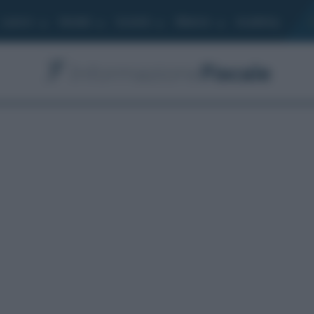
Lavoro
Moduli
Società
Bilancio
Academy