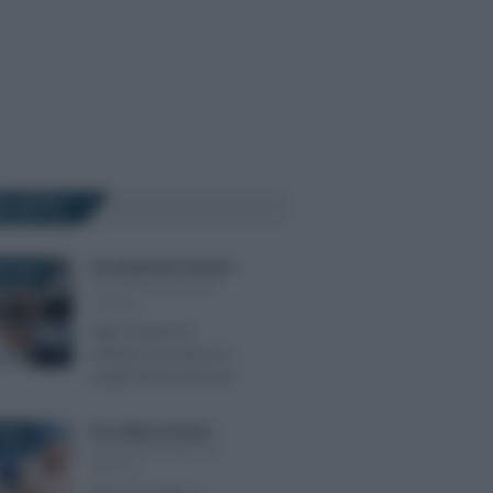
Ù LETTI
Giovambattista Palumbo
-
E 2025
DICHIARAZIONE DEI
REDDITI
High frequency
trading: tassazione e
analisi del fenomeno
Anna Maria D’Andrea
-
2024
DICHIARAZIONE DEI
REDDITI