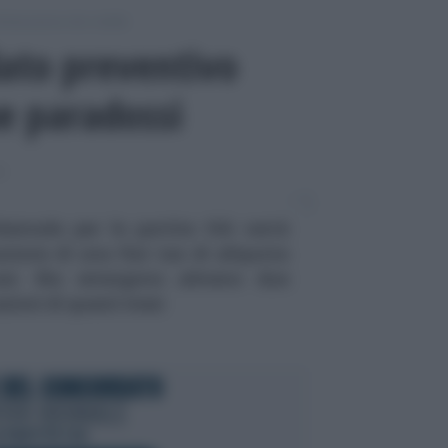
chiarazione dei redditi
dato preventivo
e paradossi
I
iennale per le partite IVA verrà
azione di una flat tax di aliquota
casi. Ma emergono almeno due
ssioni di questi mesi