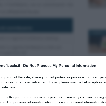
 il forfettario, sia ai contribuenti che
 di affidabilità fiscale:
 di contribuente
24 MARZO 2
nti in regime forfettario startup
ti in regime forfettario e ISA con
 superiore a 8
nti ISA con punteggio compreso tra 6
25 AGOSTO
nefiscale.it -
Do Not Process My Personal Information
nti ISA con punteggio inferiore a 6
to opt-out of the sale, sharing to third parties, or processing of your per
formation for targeted advertising by us, please use the below opt-out s
 selection.
19 APRILE 
1 ottobre per aderire, quando ormai sarà
 that after your opt-out request is processed you may continue seeing i
fettivo e di conseguenza l’impatto del
ased on personal information utilized by us or personal information dis