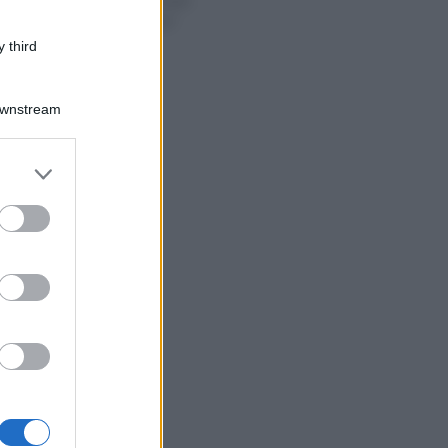
Il pane caldo può
essere “evaso”
 third
Downstream
er and store
to grant or
ed purposes