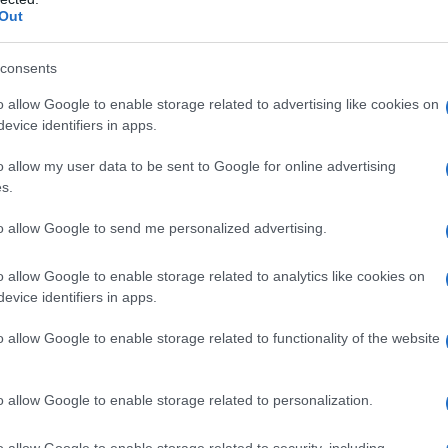
 aver previsto un’agevolazione anche per
Out
artita IVA con punteggio ISA inferiore
consents
nti abbiano meno diritti degli altri, per
nir meno proprio la logica premiale su
o allow Google to enable storage related to advertising like cookies on
evice identifiers in apps.
di affidabilità fiscale ISA
: fino ad oggi
benefici premiali erano coloro che
o allow my user data to be sent to Google for online advertising
s.
”) pari o superiori a 8 (si veda infografica
ltare contraddittorio premiare chi negli
to allow Google to send me personalized advertising.
 punteggi bassi? Anche in questo caso
o allow Google to enable storage related to analytics like cookies on
el possibile recupero di gettito fiscale
evice identifiers in apps.
del sistema.
o allow Google to enable storage related to functionality of the website
o allow Google to enable storage related to personalization.
o allow Google to enable storage related to security, including