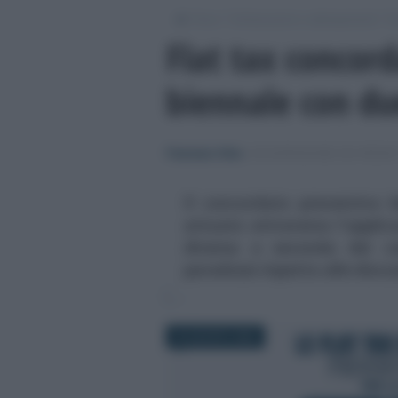
/
/
/
Fisco
Dichiarazioni e adempimenti
Di
Flat tax concor
biennale con du
Francesco Oliva
-
DICHIARAZIONE DEI REDDIT
Il concordato preventivo b
attuato attraverso l'applic
diversa a seconda dei 
paradossi rispetto alle discu
20 AGOSTO 2024