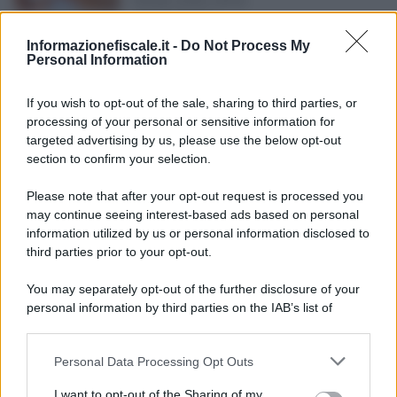
Entrate anche senza
appuntamento
Informazionefiscale.it -
Do Not Process My
Personal Information
Salvatore Cuomo
-
22 GIUGNO 2024
DICHIARAZIONI E
If you wish to opt-out of the sale, sharing to third parties, or
ADEMPIMENTI
processing of your personal or sensitive information for
Attestazione di residenza
targeted advertising by us, please use the below opt-out
fiscale contro le doppie
section to confirm your selection.
imposizioni: cos’è e a cosa
serve
Please note that after your opt-out request is processed you
may continue seeing interest-based ads based on personal
information utilized by us or personal information disclosed to
Anna Maria D’Andrea
-
22 GENNAIO 2026
third parties prior to your opt-out.
DICHIARAZIONI E
ADEMPIMENTI
You may separately opt-out of the further disclosure of your
Rottamazione quinquies e
personal information by third parties on the IAB’s list of
rateizzazione delle cartelle
downstream participants.
corrono in parallelo
Personal Data Processing Opt Outs
This information may also be disclosed by us to third parties
on the IAB’s List of Downstream Participants that may further
Rosy D’Elia
-
27 OTTOBRE 2023
I want to opt-out of the Sharing of my