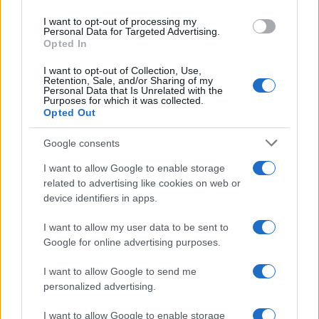
use your data for below specified purposes in below Google
I want to opt-out of processing my
consent section.
Personal Data for Targeted Advertising.
Opted In
I want to opt-out of Collection, Use,
Retention, Sale, and/or Sharing of my
Personal Data that Is Unrelated with the
Purposes for which it was collected.
Opted Out
In ogni caso è ormai riconosciuto sia dalla
Google consents
giurisprudenza che dalle regole ufficiali delle Entrate
I want to allow Google to enable storage
che è indispensabile il
trasferimento
nel Comune in
related to advertising like cookies on web or
device identifiers in apps.
cui ha sede l’immobile
entro 18 mesi
, anche se la
casa è ancora in corso di costruzione.
I want to allow my user data to be sent to
Google for online advertising purposes.
In caso contrario il bonus prima casa potrà essere
I want to allow Google to send me
personalized advertising.
revocato.
I want to allow Google to enable storage