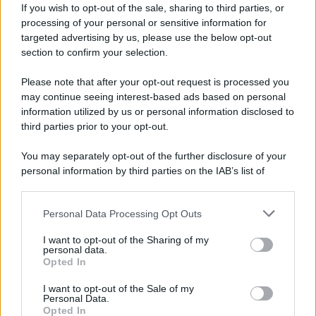
If you wish to opt-out of the sale, sharing to third parties, or
seguito dichiarato inagibile
.
processing of your personal or sensitive information for
targeted advertising by us, please use the below opt-out
section to confirm your selection.
Agenzia delle Entrate - risoluzione n.
107 del 1 agosto 2017
Please note that after your opt-out request is processed you
Agevolazioni ‘prima casa’ (eventi
may continue seeing interest-based ads based on personal
information utilized by us or personal information disclosed to
sismici inagibilità)
third parties prior to your opt-out.
You may separately opt-out of the further disclosure of your
Un chiarimento molto importante e che, nel caso
personal information by third parties on the IAB’s list of
downstream participants.
specifico, si inserisce nelle importanti agevolazioni
fiscali riconosciute ai possessori di case danneggiate
Personal Data Processing Opt Outs
This information may also be disclosed by us to third parties
on the IAB’s List of Downstream Participants that may further
dal terremoto.
I want to opt-out of the Sharing of my
disclose it to other third parties.
personal data.
Opted In
Please note that this website/app uses one or more Google
services and may gather and store information including but
I want to opt-out of the Sale of my
Personal Data.
not limited to your visit or usage behaviour. You may click to
Opted In
grant or deny consent to Google and its third-party tags to