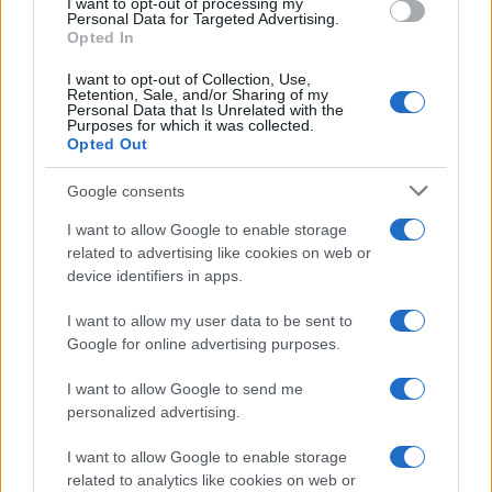
I want to opt-out of processing my
consent section.
Personal Data for Targeted Advertising.
Opted In
Giuseppe Guarasci
-
25 APRILE 2025
LEGGI E PRASSI
I want to opt-out of Collection, Use,
Artigiani e commercianti:
Retention, Sale, and/or Sharing of my
agevolazioni INPS 2025
Personal Data that Is Unrelated with the
Purposes for which it was collected.
finalmente operative
Opted Out
Google consents
I want to allow Google to enable storage
related to advertising like cookies on web or
device identifiers in apps.
Iscriviti alla nostra
NEWSLETTER
I want to allow my user data to be sent to
Google for online advertising purposes.
Resta informato su notizie, aggiornamenti fiscali
I want to allow Google to send me
e moduli scaricabili!
personalized advertising.
I want to allow Google to enable storage
related to analytics like cookies on web or