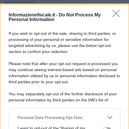
Giovambattista Palumbo
-
9 AGOSTO 2026
LEGGI E PRASSI
Informazionefiscale.it -
Do Not Process My
L’indeducibilità dei costi da
Personal Information
reato dipende dal legame
con l’attività illecita
If you wish to opt-out of the sale, sharing to third parties, or
processing of your personal or sensitive information for
targeted advertising by us, please use the below opt-out
Tommaso Gavi
-
19 MAGGIO 2025
section to confirm your selection.
LEGGI E PRASSI
Piccolo condominio:
Please note that after your opt-out request is processed you
definizione e regole
may continue seeing interest-based ads based on personal
information utilized by us or personal information disclosed to
third parties prior to your opt-out.
Francesco Rodorigo
-
7 FEBBRAIO 2025
LEGGI E PRASSI
You may separately opt-out of the further disclosure of your
Contributi INPS artigiani e
personal information by third parties on the IAB’s list of
commercianti: aliquote e
downstream participants.
scadenze per il 2025
Personal Data Processing Opt Outs
This information may also be disclosed by us to third parties
on the IAB’s List of Downstream Participants that may further
I want to opt-out of the Sharing of my