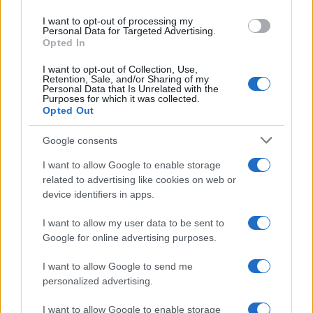
modalità cartacea al datore di lavoro.
use your data for below specified purposes in below Google
I want to opt-out of processing my
consent section.
Personal Data for Targeted Advertising.
Opted In
Sarà l’INPS, una volta ricevute le domande, a calcolare
gli importi giornalieri degli assegni al nucleo
I want to opt-out of Collection, Use,
Retention, Sale, and/or Sharing of my
familiare e quelli mensili teoricamente riconosciuti
Personal Data that Is Unrelated with the
Purposes for which it was collected.
in base:
Opted Out
alla composizione del nucleo familiare;
Google consents
I want to allow Google to enable storage
al reddito conseguito negli anni precedenti.
related to advertising like cookies on web or
device identifiers in apps.
I want to allow my user data to be sent to
Google for online advertising purposes.
I want to allow Google to send me
personalized advertising.
I want to allow Google to enable storage