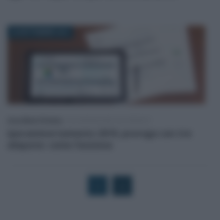
20 SETTEMBRE 2019
Anna Maria D’Andrea
-
DICHIARAZIONE DEI REDDITI
Iperammortamento 2019, proroga con tre
aliquote: come funziona
1
2