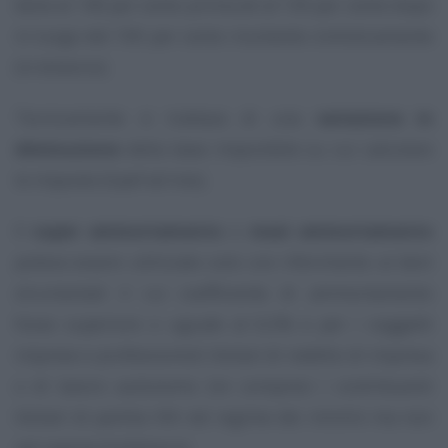
bene al 140 per cento prima ed al 130 per cento dopo
in luogo del 100 per cento risultante civilisticamente
(in bilancio).
Tecnicamente si trattava di una
variazione in
diminuzione
della base imponibile su cui calcolare
le imposte (Irpef ed Ires).
Il
super ammortamento
o
maxi ammortamento
poteva essere utilizzato solo con riferimento ai beni
strumentali il cui coefficiente di ammortamento
fosse superiore o uguale al 6,5% e per i soggetti
imprese e professionisti titolari di reddito di impresa
o di lavoro autonomo (ivi compresi i contribuenti
titolari di partita IVA nel regime dei minimi ma non
nel regime forfettario).