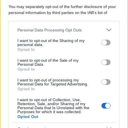
You may separately opt-out of the further disclosure of your
Francesco Oliva
/
Melissa Farneti
-
CORSI DI FORMAZIONE
personal information by third parties on the IAB’s list of
Legge di Bilancio 2026: le novità fiscali per gli studi
downstream participants.
professionali
Personal Data Processing Opt Outs
This information may also be disclosed by us to third parties
on the IAB’s List of Downstream Participants that may further
I want to opt-out of the Sharing of my
Francesco Oliva
-
DICHIARAZIONE DEI REDDITI
disclose it to other third parties.
personal data.
Iper ammortamento fino al 180 per cento nel 2026
Opted In
Please note that this website/app uses one or more Google
services and may gather and store information including but
I want to opt-out of the Sale of my
Personal Data.
not limited to your visit or usage behaviour. You may click to
Anna Maria D’Andrea
-
IMPOSTE
Opted In
grant or deny consent to Google and its third-party tags to
Industria 4.0, cambiano ancora i bonus beni strumentali: novità
use your data for below specified purposes in below Google
I want to opt-out of processing my
in Legge di Bilancio 2022
consent section.
Personal Data for Targeted Advertising.
Opted In
I want to opt-out of Collection, Use,
Francesco Oliva
-
DICHIARAZIONE DEI REDDITI
Retention, Sale, and/or Sharing of my
Personal Data that Is Unrelated with the
Credito d’imposta beni strumentali: guida agli “ex” super ed iper
Purposes for which it was collected.
ammortamento
Opted Out