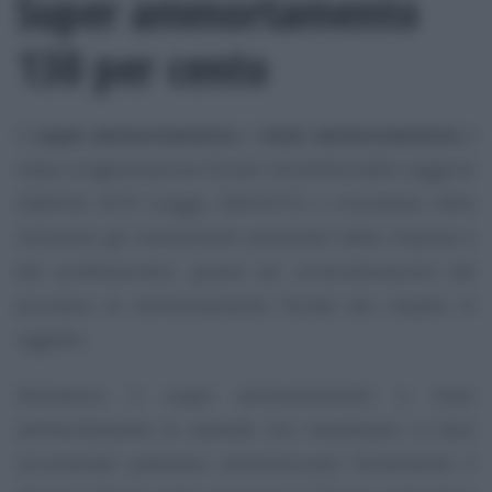
Super ammortamento
130 per cento
Il
super ammortamento
o
maxi ammortamento
è
stata un’agevolazione fiscale introdotta dalla Legge di
Stabilità 2016 (Legge 208/2015) e consisteva nello
stimolare gli investimenti produttivi delle imprese e
dei professionisti, grazie ad un’accelerazione del
processo di ammortamento fiscale del cespite in
oggetto.
Attraverso il super ammortamento o maxi
ammortamento le aziende che investivano in beni
strumentali potevano ammortizzare fiscalmente il