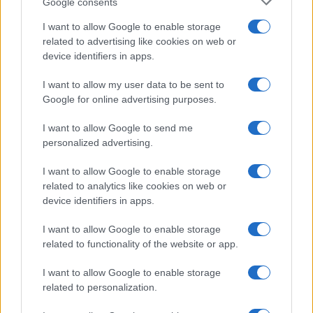
Google consents
I want to allow Google to enable storage
related to advertising like cookies on web or
device identifiers in apps.
Iscriviti alla nostra
NEWSLETTER
I want to allow my user data to be sent to
Google for online advertising purposes.
Resta informato su notizie, aggiornamenti fiscali
I want to allow Google to send me
e moduli scaricabili!
personalized advertising.
I want to allow Google to enable storage
related to analytics like cookies on web or
device identifiers in apps.
I want to allow Google to enable storage
Acconsento al
trattamento dei dati personali
ai sensi degli
related to functionality of the website or app.
articoli 13-14 del GDPR 2016/679.
I want to allow Google to enable storage
related to personalization.