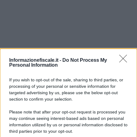
Informazionefiscale.it -
Do Not Process My
Personal Information
If you wish to opt-out of the sale, sharing to third parties, or
I PIÙ LETTI
processing of your personal or sensitive information for
targeted advertising by us, please use the below opt-out
section to confirm your selection.
Francesco Oliva
-
FISCO
Please note that after your opt-out request is processed you
Software, cybersecurity e cloud al centro delle nuove
may continue seeing interest-based ads based on personal
agevolazioni
information utilized by us or personal information disclosed to
third parties prior to your opt-out.