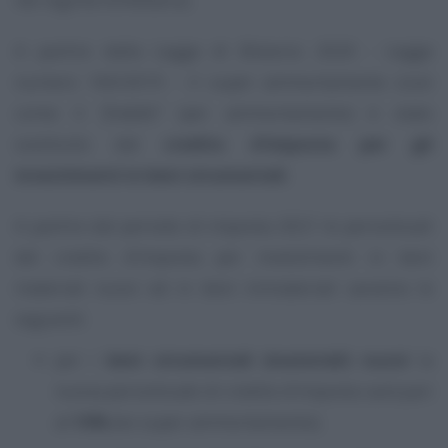
A partire dalla Legge di Bilancio 2020 - Legge
numero 160/2019 - il super ammortamento (così
come il
“fratello”
iper ammortamento) è stato
sostituito dal
credito d’imposta per gli
investimenti in beni strumentali
.
A partire dal periodo di imposta 2021 le percentuali
del credito d’imposta per investimenti in beni
materiali nuovi ed in beni immateriali saranno le
seguenti:
per i
beni strumentali (materiali) nuovi
la
nuova percentuale di credito d’imposta sarà pari
al
10%
(ex super ammortamento);