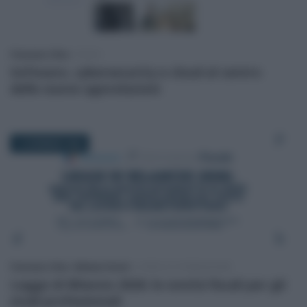
Francesco Oliva
-
FISCO
Software, cybersecurity e cloud al centro
delle nuove agevolazioni
13 GENNAIO 2026
Francesco Oliva
/
Melissa Farneti
-
CORSI DI FORMAZIONE
Legge di Bilancio 2026: le novità fiscali per gli
studi professionali