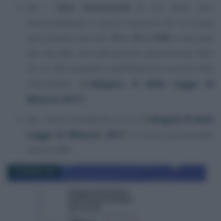
per i
beni immateriali
di cui all’ex iper
ammortamento o piano Industria 4.0 la nuova
percentuale sarà del
10 o 30 o 50%
a seconda
dei casi (per una elencazione esaustiva dei beni
di cui alla presente classificazione occorre fare
riferimento all’
allegato A della Legge di
Bilancio 2017
);
per i beni immateriali di cui all’
allegato B della
Legge di Bilancio 2017
la nuova percentuale
sale al 20%.
13 GIUGNO 2026