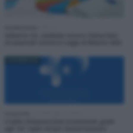
Anna Maria D’Andrea
-
IMPOSTE
Industria 4.0, cambiano ancora i bonus beni
strumentali: novità in Legge di Bilancio 2022
29 DICEMBRE 2020
Francesco Oliva
-
DICHIARAZIONE DEI REDDITI
Credito d’imposta beni strumentali: guida
agli “ex” super ed iper ammortamento