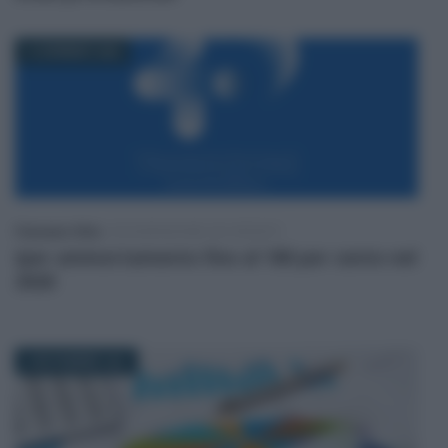
12 GENNAIO 2026
Francesco Oliva
-
DICHIARAZIONE DEI REDDITI
Iper ammortamento fino al 180 per cento nel
2026
3 NOVEMBRE 2021