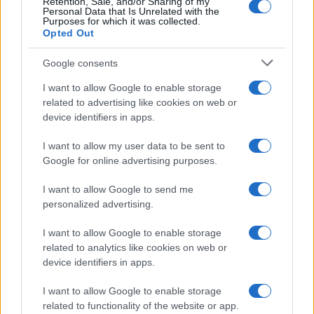
Retention, Sale, and/or Sharing of my
laurea, tirocinio ed Esame di
Personal Data that Is Unrelated with the
Stato
Purposes for which it was collected.
Opted Out
Google consents
I want to allow Google to enable storage
related to advertising like cookies on web or
device identifiers in apps.
Iscriviti alla nostra
NEWSLETTER
I want to allow my user data to be sent to
Google for online advertising purposes.
Resta informato su notizie, aggiornamenti fiscali
I want to allow Google to send me
e moduli scaricabili!
personalized advertising.
I want to allow Google to enable storage
related to analytics like cookies on web or
device identifiers in apps.
I want to allow Google to enable storage
Acconsento al
trattamento dei dati personali
ai sensi degli
related to functionality of the website or app.
articoli 13-14 del GDPR 2016/679.