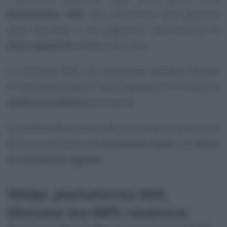
piattaforma SIISL
non influiranno sulla gestione
delle domande e sui pagamenti dell’indennità di
disoccupazione
, NASpI e DIS-COLL.
Lo chiarisce l’INPS nel comunicato stampa rilasciato
in mattinata a seguito delle segnalazioni in merito ai
malfunzionamenti
del sistema.
Le problematiche sono state riscontrate in particolare
nella compilazione del
curriculum vitae
e del
Patto
di attivazione digitale
.
NASpI, piattaforma SIISL
bloccata ma INPS rassicura: