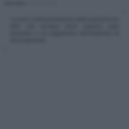
Alessio Mauro
-
LEGGI E PRASSI
I recenti malfunzionamenti della piattaforma
SIISL non avranno alcun impatto sulla
domanda e sul pagamento dell’indennità di
disoccupazione