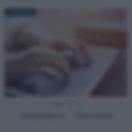
22 LUGLIO 2025
Segui
su
Google
Discover
Fonti Preferite