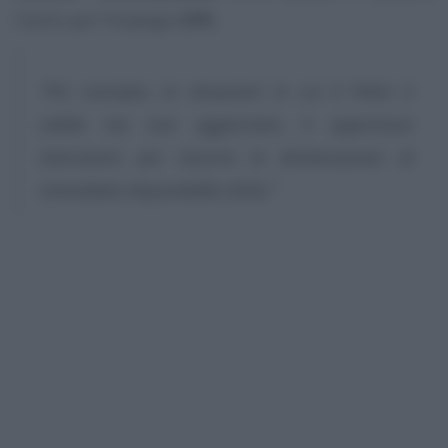
Centro per l’Impiego (
CPI
).
“Per esempio, in situazioni in cui il Patto è
valido ma non aggiornato, è opportuno
intervenire per inserire la dichiarazione di
immediata disponibilità (DID).”