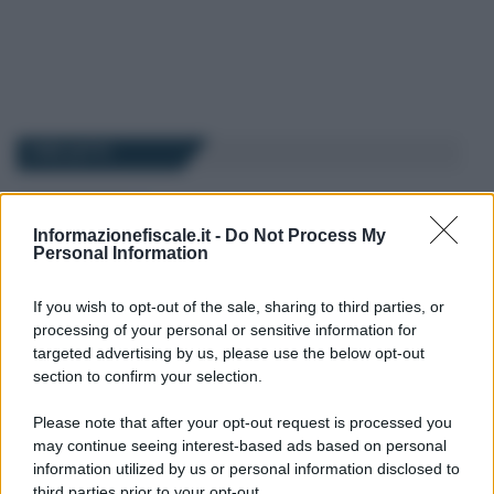
I PIÙ LETTI
Rosy D’Elia
-
LEGGI E PRASSI
6 GIUGNO 2024
Informazionefiscale.it -
Do Not Process My
Social card dedicata a te
Personal Information
2024, a chi spetta?
If you wish to opt-out of the sale, sharing to third parties, or
processing of your personal or sensitive information for
targeted advertising by us, please use the below opt-out
Eleonora Capizzi
-
21 MAGGIO 2021
section to confirm your selection.
LEGGI E PRASSI
Bonus sportivi nel Decreto
Please note that after your opt-out request is processed you
Sostegni bis: requisiti e
may continue seeing interest-based ads based on personal
importo
information utilized by us or personal information disclosed to
third parties prior to your opt-out.