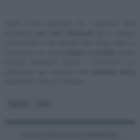
L’INPS, inoltre, sottolinea che i beneficiari della
prestazione
non sono sanzionati
per il mancato
adempimento di tali obblighi. Allo stesso modo, la
prestazione non viene
sospesa
né
decade
. Questo
succede solamente quando i beneficiari non
partecipano agli interventi delle
politiche attive
proposti dai Centri per l’Impiego.
Pubblico
INPS
Iscriviti alla nostra newsletter