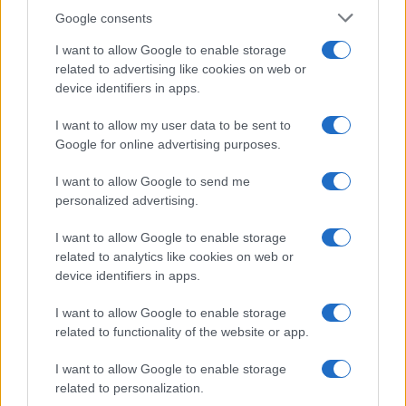
Google consents
I want to allow Google to enable storage
related to advertising like cookies on web or
device identifiers in apps.
Iscriviti alla nostra
NEWSLETTER
I want to allow my user data to be sent to
Google for online advertising purposes.
Resta informato su notizie, aggiornamenti fiscali
I want to allow Google to send me
e moduli scaricabili!
personalized advertising.
I want to allow Google to enable storage
related to analytics like cookies on web or
device identifiers in apps.
I want to allow Google to enable storage
Acconsento al
trattamento dei dati personali
ai sensi degli
related to functionality of the website or app.
articoli 13-14 del GDPR 2016/679.
I want to allow Google to enable storage
related to personalization.