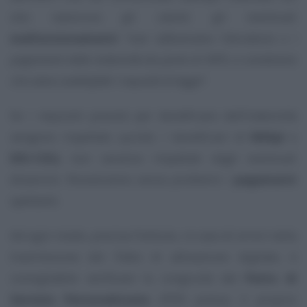
sito rassicura gli utenti: gli eventuali
malfunzionamenti
“
non influenzano l’istruttoria e i
pagamenti delle indennità da parte di INPS, a condizione
che siano soddisfatti i requisiti di legge
”.
Se i requisiti previsti per beneficiare dell’indennità
vengono rispettati, quindi, i beneficiari di
NASpI
e
DIS-COLL
non saranno impattati dagli eventuali
disservizi. Riceveranno senza problemi i
pagamenti
spettanti.
Ad ogni modo, precisa l’Istituto, in caso di errori nella
trasmissione del Patto di attivazione digitale, è
consigliabile verificare la congruità del
Patto di
Servizio Personalizzato
(PSP) presso il proprio