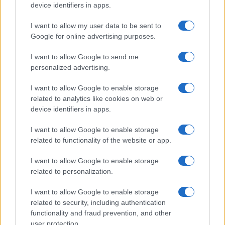
device identifiers in apps.
Iscriviti alla nostra
NEWSLETTER
I want to allow my user data to be sent to
Google for online advertising purposes.
Resta informato su notizie, aggiornamenti fiscali
I want to allow Google to send me
e moduli scaricabili!
personalized advertising.
I want to allow Google to enable storage
related to analytics like cookies on web or
device identifiers in apps.
I want to allow Google to enable storage
Acconsento al
trattamento dei dati personali
ai sensi degli
related to functionality of the website or app.
articoli 13-14 del GDPR 2016/679.
I want to allow Google to enable storage
related to personalization.
I want to allow Google to enable storage
Informazione Fiscale S.r.l. - P.I. / C.F.: 13886391005
related to security, including authentication
Testata giornalistica iscritta presso il Tribunale di Velletri al n°
functionality and fraud prevention, and other
14/2018
|
Iscrizione ROC n. 31534/2018
user protection.