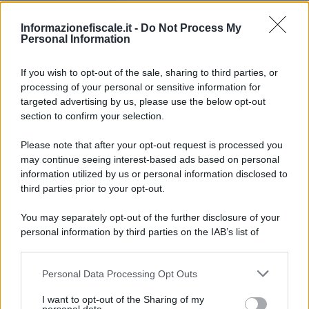
Francesco Rodorigo
-
30 SETTEMBRE 2025
Informazionefiscale.it -
Do Not Process My
LEGGI E PRASSI
Personal Information
NASpI: dall’INPS la video
guida per i beneficiari
If you wish to opt-out of the sale, sharing to third parties, or
dell’indennità di
processing of your personal or sensitive information for
disoccupazione
targeted advertising by us, please use the below opt-out
section to confirm your selection.
Francesco Rodorigo
-
1 LUGLIO 2025
Please note that after your opt-out request is processed you
LEGGI E PRASSI
may continue seeing interest-based ads based on personal
Dalle pensioni ai bonus
information utilized by us or personal information disclosed to
famiglia, quanto “spende”
third parties prior to your opt-out.
l’INPS?
You may separately opt-out of the further disclosure of your
personal information by third parties on the IAB’s list of
Redazione
-
LEGGI E PRASSI
13 AGOSTO 2018
downstream participants.
Assegno bancario e
circolare: definizione e
Personal Data Processing Opt Outs
This information may also be disclosed by us to third parties
differenza
on the IAB’s List of Downstream Participants that may further
I want to opt-out of the Sharing of my
disclose it to other third parties.