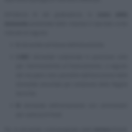
All’interno di tali graduatorie, lo
stato delle
domande
presentate dalle imprese è riportato come
indicato di seguito:
S
: domande ammesse definitivamente;
S-REC
: domande subentrate in posizione utile
per l’ammissibilità al finanziamento, a seguito
del recupero reso possibile dall’esclusione delle
domande annullate per violazione delle Regole
tecniche;
N
: domande definitivamente non ammissibili
per carenza di fondi.
Per le domande contrassegnate dalle
lettere S e S-