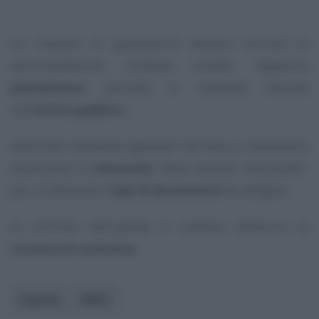
Le imprese in graduatoria devono caricare la
documentazione richiesta tramite l’apposita
piattaforma
, secondo le modalità indicate
nell’
avviso pubblico
.
Dalla lista “
domande registrate
” nel menu, è necessario
selezionare la
domanda
. Nella sezione “
documenti
”,
poi, si seleziona il
tipo di documento
da allegare.
Al termine dell’upload il sistema restituirà la
ricevuta di conferma
.
Imprese
INAIL