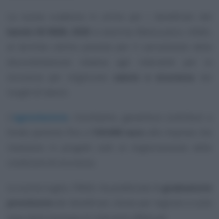
La nuova scadenza in arrivo per i beneficiari del
bando ISI INAIL 2025
si avvicina. Manca poco, infatti,
al termine ultimo previsto per il caricamento della
documentazione relativa agli interventi per la
sicurezza per migliorare
salute e sicurezza
nei
luoghi di lavoro.
L’
agevolazione
, ricordiamo, garantisce contributi a
fondo perduto fino a
130.000 euro
alle imprese che
investono in progetti volti al miglioramento delle
condizioni di sicurezza.
Lo scorso luglio, l’INAIL ha pubblicato le
graduatorie
provvisorie
dei beneficiari, divise per regione e sulla
base della tipologia di interventi effettuati.