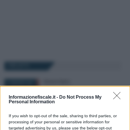
I PIÙ LETTI
Eleonora Capizzi
-
21 MAGGIO 2021
LEGGI E PRASSI
Bonus sportivi nel Decreto
Informazionefiscale.it -
Do Not Process My
Sostegni bis: requisiti e
Personal Information
importo
If you wish to opt-out of the sale, sharing to third parties, or
processing of your personal or sensitive information for
Francesco Rodorigo
-
3 FEBBRAIO 2026
targeted advertising by us, please use the below opt-out
LEGGI E PRASSI