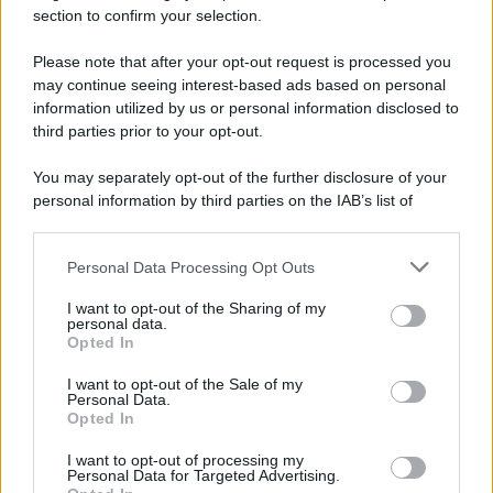
section to confirm your selection.
Bonus assunzioni nella ZES:
via libera alle domande in
Please note that after your opt-out request is processed you
attesa della proroga
may continue seeing interest-based ads based on personal
information utilized by us or personal information disclosed to
third parties prior to your opt-out.
Francesco Rodorigo
-
18 LUGLIO 2023
LEGGI E PRASSI
You may separately opt-out of the further disclosure of your
Pagamento reddito di
personal information by third parties on the IAB’s list of
cittadinanza luglio 2023:
downstream participants.
accredito dal 27, ultimo
mese per molti percettori
Personal Data Processing Opt Outs
This information may also be disclosed by us to third parties
on the IAB’s List of Downstream Participants that may further
I want to opt-out of the Sharing of my
disclose it to other third parties.
personal data.
Giuseppe Guarasci
-
26 MAGGIO 2021
Opted In
LEGGI E PRASSI
Please note that this website/app uses one or more Google
Cos’è il CCNL?
services and may gather and store information including but
I want to opt-out of the Sale of my
Personal Data.
not limited to your visit or usage behaviour. You may click to
Opted In
grant or deny consent to Google and its third-party tags to
use your data for below specified purposes in below Google
I want to opt-out of processing my
consent section.
Giuseppe Guarasci
-
Personal Data for Targeted Advertising.
2 SETTEMBRE 2024
LEGGI E PRASSI