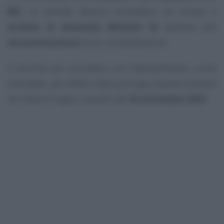
REC
, le aziende devono provvedere ad inviare il
modulo di domanda (Modulo A)
assieme alla
documentazione
a suo completamento.
Il termine per procedere con l’adempimento, come
anticipato, per effetto della proroga disposta sempre
nel mese di luglio, è quello del
30 settembre 2025
.