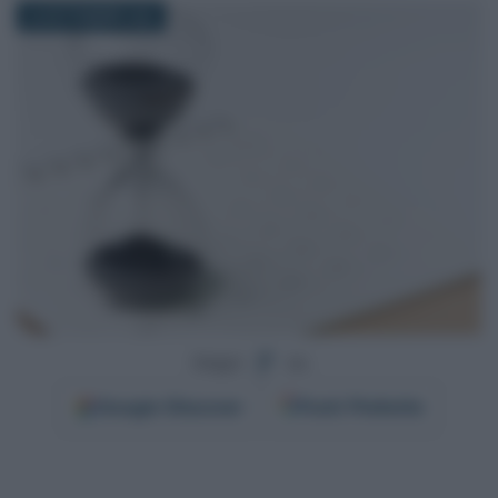
26 SETTEMBRE 2025
Segui
su
Google
Discover
Fonti Preferite