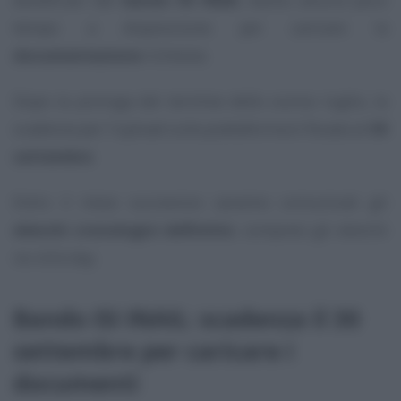
tempo a disposizione per caricare la
documentazione
richiesta.
Dopo la proroga del termine dello scorso luglio, la
scadenza per l’upload sulla piattaforma è fissata al
30
settembre
.
Entro il mese successivo saranno comunicati gli
elenchi cronologici definitivi
, compresi gli elenchi
no click day.
Bando ISI INAIL: scadenza il 30
settembre per caricare i
documenti