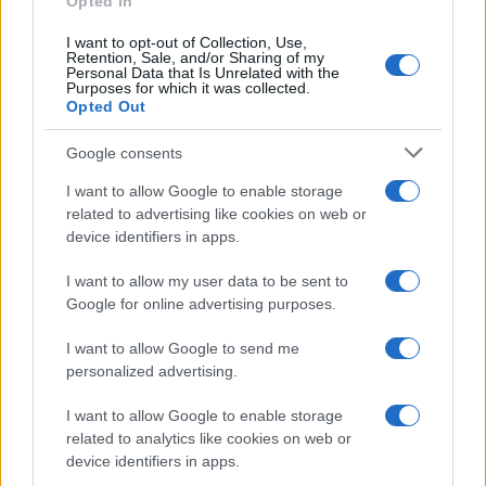
Opted In
Regolarizzazione debiti
I want to opt-out of Collection, Use,
contributivi: le novità sulle
Retention, Sale, and/or Sharing of my
sanzioni in vigore da
Personal Data that Is Unrelated with the
Purposes for which it was collected.
settembre
Opted Out
Google consents
I want to allow Google to enable storage
related to advertising like cookies on web or
device identifiers in apps.
Iscriviti alla nostra
NEWSLETTER
I want to allow my user data to be sent to
Google for online advertising purposes.
Resta informato su notizie, aggiornamenti fiscali
I want to allow Google to send me
e moduli scaricabili!
personalized advertising.
I want to allow Google to enable storage
related to analytics like cookies on web or
device identifiers in apps.