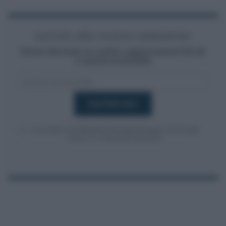
Iscriviti alla nostra newsletter
Resta informato su notizie, aggiornamenti fiscali
e moduli scaricabili!
Acconsento al
trattamento dei dati personali
ai sensi degli
articoli 13-14 del GDPR 2016/679.