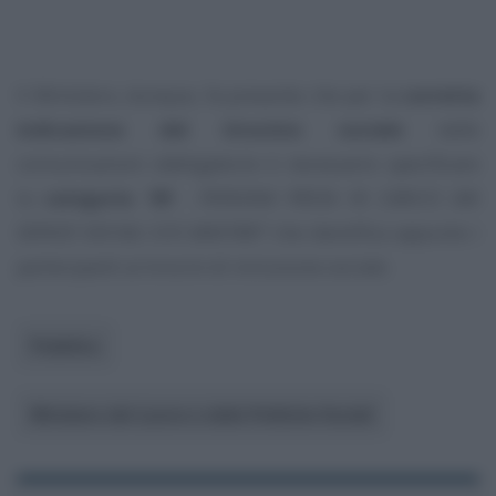
Il Ministero, dunque, fa presente che per la
corretta
indicazione del tirocinio sociale
nelle
comunicazioni obbligatorie è necessario specificare
la
categoria
“
09
- PERSONA PRESA IN CARICO DAI
SERVIZI SOCIALI E/O SANITARI”
che identifica appunto i
partecipanti ai tirocini di inclusione sociale.
Pubblico
Ministero del Lavoro e delle Politiche Sociali