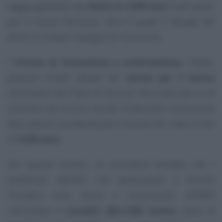
raggiungimento del
limite di 3.000 euro
lordi annui
per il nucleo familiare, oltre il quale si decade dal
diritto a ricevere l’assegno di inclusione.
I
tirocini di formazione e orientamento
, invece,
possono essere attivati dai
servizi per il lavoro
nell’ambito del Patto di Servizio Personalizzato e, al
contrario dei tirocini sociali, l’indennità riconosciuta
deve essere considerata per il calcolo del citato limite
di
3.000 euro
.
Per questo motivo, la normativa prevede che i
beneficiari dell’ADI che partecipano a tirocini
formativi sono tenuti a comunicarlo all’INPS
utilizzando il
modello ADI-COM esteso
, pena la