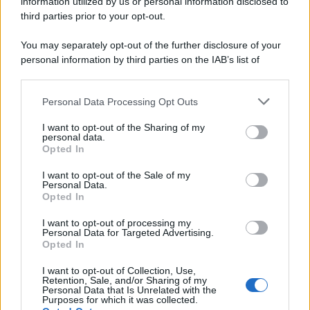
information utilized by us or personal information disclosed to
third parties prior to your opt-out.
Francesco Rodorigo
-
29 MAGGIO 2025
You may separately opt-out of the further disclosure of your
LEGGI E PRASSI
personal information by third parties on the IAB’s list of
Congedo parentale 2025:
downstream participants.
come fare domanda per i
mesi all’80%
Personal Data Processing Opt Outs
This information may also be disclosed by us to third parties
on the IAB’s List of Downstream Participants that may further
I want to opt-out of the Sharing of my
disclose it to other third parties.
personal data.
Ginevra Franzoni
-
15 GIUGNO 2025
Opted In
LEGGI E PRASSI
Please note that this website/app uses one or more Google
Istanza di autotutela: cosa
services and may gather and store information including but
I want to opt-out of the Sale of my
succede in caso di errori
Personal Data.
not limited to your visit or usage behaviour. You may click to
Opted In
nell’invio?
grant or deny consent to Google and its third-party tags to
use your data for below specified purposes in below Google
I want to opt-out of processing my
consent section.
Personal Data for Targeted Advertising.
Rosy D’Elia
-
LEGGI E PRASSI
Opted In
13 FEBBRAIO 2023
NASPI e liquidazione
I want to opt-out of Collection, Use,
giudiziale: dall’INPS istruzioni
Retention, Sale, and/or Sharing of my
su domanda, requisiti e
Personal Data that Is Unrelated with the
Purposes for which it was collected.
scadenze