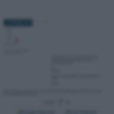
4 OTTOBRE 2024
Segui
su
Google
Discover
Fonti Preferite