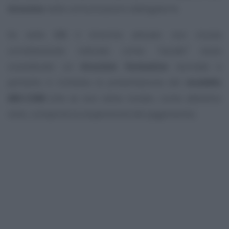
tirocinio
nelle comunicazioni obbligatorie.
Se nelle
CO
il tirocinio attivato non risulta
correttamente indicato come
“sociale”
viene
considerato un
tirocinio formativo
normale e
pertanto è richiesta la presentazione del
modello
ADI-COM
(che se non viene inviato, come abbiamo
visto, comporta la sospensione del pagamento).