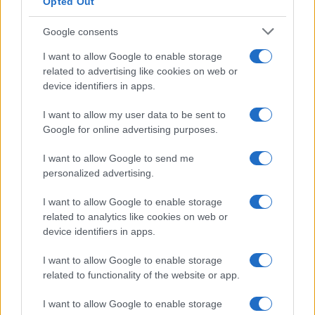
Opted Out
Google consents
I want to allow Google to enable storage
related to advertising like cookies on web or
device identifiers in apps.
Iscriviti alla nostra
NEWSLETTER
I want to allow my user data to be sent to
Google for online advertising purposes.
Resta informato su notizie, aggiornamenti fiscali
I want to allow Google to send me
e moduli scaricabili!
personalized advertising.
I want to allow Google to enable storage
related to analytics like cookies on web or
device identifiers in apps.
I want to allow Google to enable storage
Acconsento al
trattamento dei dati personali
ai sensi degli
related to functionality of the website or app.
articoli 13-14 del GDPR 2016/679.
I want to allow Google to enable storage