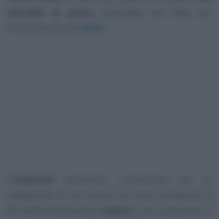
attivabili al lavoro
nell’ambito del Patto per
l’Inclusione Sociale (
PaIS
).
L’
indennità
economica riconosciuta per lo
svolgimento di tali tirocini non viene considerata ai
fini della formazione di
reddito
e non conta verso il