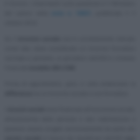
A fornire i chiarimenti sulla questione è il Ministero
del Lavoro nella
nota n. 16631
, pubblicata il 3
ottobre 2024.
Se il
tirocinio sociale
non è correttamente indicato
come tale, viene considerato un tirocinio formativo
normale e, pertanto, ai percettori dell’ADI è richiesto
l’invio del
modello ADI-COM
.
Prima di approfondire, però, è utile evidenziare la
differenza
tra un tirocinio sociale e uno formativo.
I
tirocini sociali
sono finalizzati all’inclusione sociale,
all’autonomia delle persone e alla riabilitazione e
possono essere erogati esclusivamente da parte dei
servizi sociali
in favore dei beneficiari dell’ADI
non