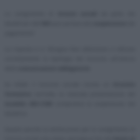
Lo svolgimento di
tirocini sociali
da parte dei
beneficiari dell’
ADI
può portare alla
sospensione
del
pagamento?
La risposta è sì. Bisogna fare attenzione a indicare
correttamente la tipologia del tirocinio all’interno
delle
comunicazioni obbligatorie
.
Se infatti il tirocinio sociale risulta un
tirocinio
formativo
normale, la mancata presentazione del
modello ADI-COM
comporterà la sospensione del
beneficio.
Questo perché la retribuzione per lo svolgimento di
tirocini sociali non viene calcolata ai fini del
limite di