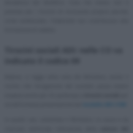
decadenza dal beneficio. Cosa che invece non è
prevista per i tirocini di inclusione proprio perché,
come evidenziato, l’indennità non contribuisce alla
formazione di reddito.
Tirocini sociali ADI: nelle CO va
indicato il codice 09
Ebbene, si legge nella nota del Ministero, esiste il
rischio che l’erogazione del sussidio possa essere
sospesa anche per chi partecipa a
tirocini sociali
per
via dell’omessa presentazione del
modello ADI-COM
.
In questi casi, sottolinea il Ministero, la causa è da
ricercare nell’errata indicazione della
natura del