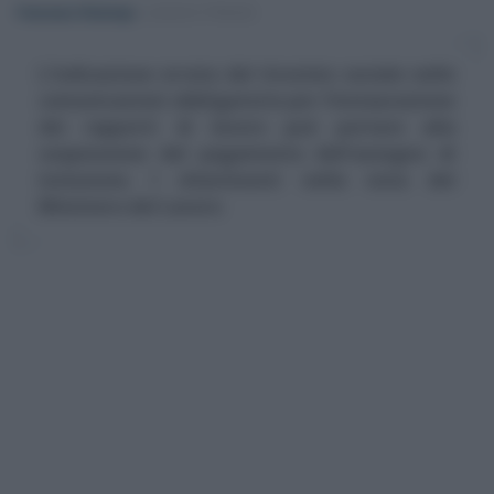
Francesco Rodorigo
-
LEGGI E PRASSI
L'indicazione errata del tirocinio sociale nelle
comunicazioni obbligatorie per l’instaurazione
dei rapporti di lavoro può portare alla
sospensione del pagamento dell'assegno di
inclusione. I chiarimenti nella nota del
Ministero del Lavoro