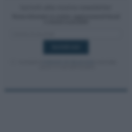
Iscriviti alla nostra newsletter
Resta informato su notizie, aggiornamenti fiscali
e moduli scaricabili!
Acconsento al
trattamento dei dati personali
ai sensi degli
articoli 13-14 del GDPR 2016/679.