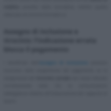
reddito
previsto dalla normativa, mentre quella
ottenuta con tirocini formativi sì.
Assegno di inclusione e
tirocinio: l’indicazione errata
blocca il pagamento
I beneficiari dell’
assegno di inclusione
possono
incorrere nella sospensione del pagamento se lo
svolgimento del
tirocinio sociale
non viene indicato
correttamente nelle CO, le comunicazioni
obbligatorie relative all’instaurazione del rapporto di
lavoro.