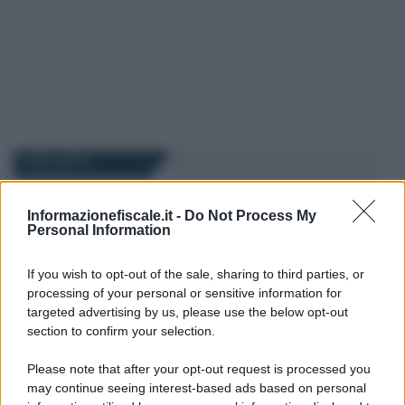
I PIÙ LETTI
Francesco Rodorigo
-
Informazionefiscale.it -
Do Not Process My
30 LUGLIO 2025
LEGGI E PRASSI
Personal Information
Bonus nido: scadenza il 31
luglio per la documentazione
If you wish to opt-out of the sale, sharing to third parties, or
processing of your personal or sensitive information for
targeted advertising by us, please use the below opt-out
section to confirm your selection.
Francesco Rodorigo
-
27 MARZO 2026
LEGGI E PRASSI
Please note that after your opt-out request is processed you
Naspi: dichiarazione dei
may continue seeing interest-based ads based on personal
redditi entro il 31 marzo