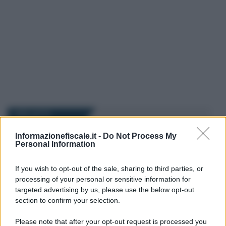
I PIÙ LETTI
Informazionefiscale.it -
Do Not Process My
Tommaso Gavi
-
Personal Information
16 NOVEMBRE 2020
LEGGI E PRASSI
Ecobonus e sismabonus:
If you wish to opt-out of the sale, sharing to third parties, or
bonus combinato per ogni
processing of your personal or sensitive information for
tipologia di immobile
targeted advertising by us, please use the below opt-out
section to confirm your selection.
Giuseppe Guarasci
-
26 MAGGIO 2021
Please note that after your opt-out request is processed you
LEGGI E PRASSI