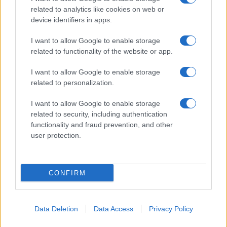
related to analytics like cookies on web or
device identifiers in apps.
I want to allow Google to enable storage
Acconsento al
trattamento dei dati personali
ai sensi degli
related to functionality of the website or app.
articoli 13-14 del GDPR 2016/679.
I want to allow Google to enable storage
related to personalization.
I want to allow Google to enable storage
Informazione Fiscale S.r.l. - P.I. / C.F.: 13886391005
related to security, including authentication
Testata giornalistica iscritta presso il Tribunale di Velletri al n°
functionality and fraud prevention, and other
14/2018
|
Iscrizione ROC n. 31534/2018
user protection.
Redazione e contatti
|
Informativa sulla Privacy
Preferenze privacy
|
Whistleblowing
|
Codice Etico
|
Modello 231
|
ISO
9001:2015
CONFIRM
Data Deletion
Data Access
Privacy Policy
4