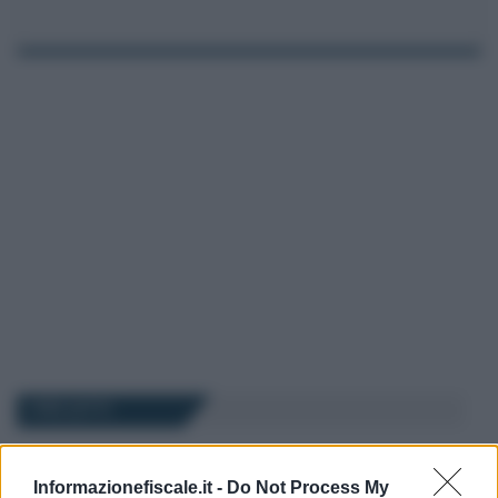
I PIÙ LETTI
Anna Maria D’Andrea
-
23 GENNAIO 2026
Informazionefiscale.it -
Do Not Process My
MODELLO ISEE