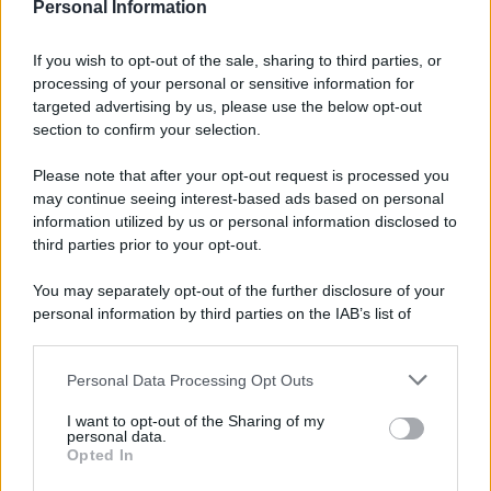
Personal Information
Nuovo ISEE 2026: debutta
online il calcolo aggiornato
If you wish to opt-out of the sale, sharing to third parties, or
per bonus famiglia e ADI
processing of your personal or sensitive information for
targeted advertising by us, please use the below opt-out
section to confirm your selection.
Anna Maria D’Andrea
-
8 LUGLIO 2022
MODELLO ISEE
Please note that after your opt-out request is processed you
ISEE precompilato, novità in
may continue seeing interest-based ads based on personal
arrivo: dati del nucleo
information utilized by us or personal information disclosed to
familiare con SPID, CIE o CNS
third parties prior to your opt-out.
You may separately opt-out of the further disclosure of your
Alessio Mauro
-
MODELLO ISEE
4 AGOSTO 2023
personal information by third parties on the IAB’s list of
Soglia ISEE o limite di reddito
downstream participants.
per l’accesso alle
agevolazioni? Una
Personal Data Processing Opt Outs
This information may also be disclosed by us to third parties
importante differenza
on the IAB’s List of Downstream Participants that may further
I want to opt-out of the Sharing of my
disclose it to other third parties.
personal data.
Opted In
Rosy D’Elia
-
MODELLO ISEE
12 SETTEMBRE 2019
Please note that this website/app uses one or more Google
Scadenza ISEE 2019: i
services and may gather and store information including but