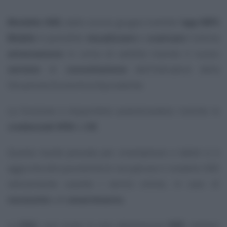
Modello ISEE
, dallo scorso giugno tramite l’
app INPS
Mobile
è possibile
visualizzare
e
scaricare
l’ultima
attestazione
in corso di validità tramite il nuovo
servizio
di
consultazione
dell’Indicatore della
Situazione Economica Equivalente.
La funzione è disponibile autenticandosi tramite le
credenziali SPID
o
CIE
.
Questa novità pensata per smartphone e tablet si è
aggiunta alla possibilità di recuperare il modello ISEE
velocemente usando i servizi online, in caso di
necessità
o di
smarrimento
.
La
DSU
, così come la sola attestazione
ISEE
, restano