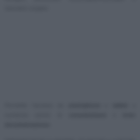
lavoratori sospesi.
Permette l’accesso da
smartphone
e
tablet
a
numerosi servizi di
consultazione
e
invio
documentazione
.