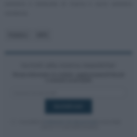
sanitario e dottorato di ricerca e socio sanitario
residenze.
Pubblico
INPS
Iscriviti alla nostra newsletter
Resta informato su notizie, aggiornamenti fiscali
e moduli scaricabili!
Acconsento al
trattamento dei dati personali
ai sensi degli
articoli 13-14 del GDPR 2016/679.