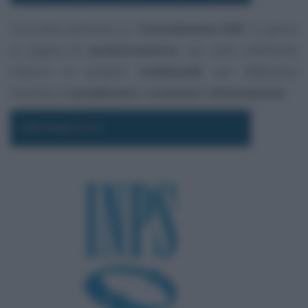
Una volta premuto su
“
Consultazione ISEE
”
si aprirà
la pagina di
autenticazione
, qui sarà sufficiente
inserire le proprie
credenziali
per effettuare
l’accesso e
visualizzare
o
scaricare
l’
attestazione
.