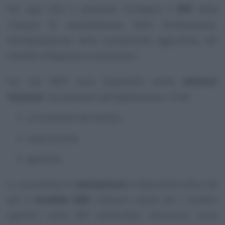
Per ogni DSU è possibile richiedere il
PDF
della
ricevuta di presentazione, della dichiarazione,
dell’attestazione, della componente aggiuntiva, del
modello integrativo e sostitutivo.
Sul sito INPS sono disponibili anche
ulteriori
funzioni
, non presenti nell’applicazione, come:
simulazione del calcolo;
acquisizione;
gestione.
Lo strumento di
simulazione
è disponibile oltre che
per il
modello ISEE
ordinario anche per i modelli
specifici, come ISEE universitari, minorenni, socio