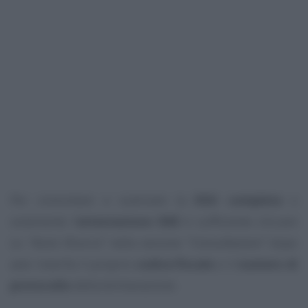
Per consultare e scaricare la
DSU completa
o
solamente l’
attestazione ISEE
è sufficiente cliccare
su
“Avvia Ricerca”
nella sezione
“Consultazione”
dopo
aver inserito il proprio
codice fiscale
o il
numero di
protocollo
della dichiarazione.