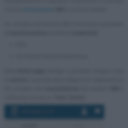
Dall’applicazione è possibile visualizzare e scaricare
l’ultima
attestazione
ISEE
in corso di validità.
Per accedere alla sezione ISEE è necessario procedere
all’
autenticazione
tramite le
credenziali
:
SPID;
CIE (Carta di Identità Elettronica).
Dalla
Home page
dell’app è possibile navigare tutte
le
sezioni
a seconda della categoria di appartenenza.
Per accedere alla
consultazione
del modello
ISEE
è
sufficiente cliccare su
“
Tutti i Servizi
”
.