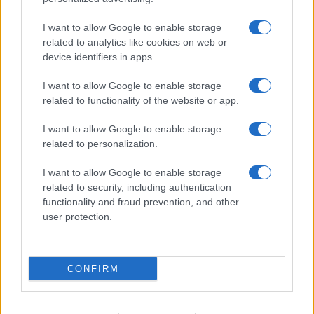
I want to allow Google to enable storage
related to analytics like cookies on web or
device identifiers in apps.
I want to allow Google to enable storage
Acconsento al
trattamento dei dati personali
ai sensi degli
related to functionality of the website or app.
articoli 13-14 del GDPR 2016/679.
I want to allow Google to enable storage
related to personalization.
I want to allow Google to enable storage
Informazione Fiscale S.r.l. - P.I. / C.F.: 13886391005
related to security, including authentication
Testata giornalistica iscritta presso il Tribunale di Velletri al n°
functionality and fraud prevention, and other
14/2018
|
Iscrizione ROC n. 31534/2018
user protection.
Redazione e contatti
|
Informativa sulla Privacy
Preferenze privacy
|
Whistleblowing
|
Codice Etico
|
Modello 231
|
ISO
9001:2015
CONFIRM