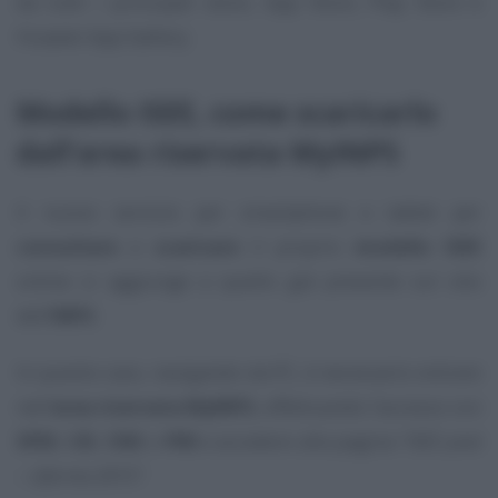
da tutti i principali store, App Store, Play Store e
Huawei App Gallery.
Modello ISEE, come scaricarlo
dall’area riservata MyINPS
Il nuovo servizio per smartphone e tablet per
consultare
e
scaricare
il proprio
modello ISEE
online si aggiunge a quello già presente sul sito
dell’
INPS
.
In questo caso, navigando da PC, è necessario entrare
nell’
area riservata MyINPS
, effettuando l’accesso con
SPID
,
CIE
,
CNS
o
PIN
e accedere alla pagina
“ISEE post
– riforma 2015”
.