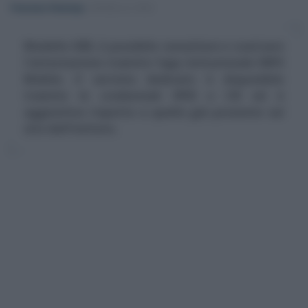
Francesco Rodorigo
-
MODELLO ISEE
Modello ISEE, è possibile consultare e scaricare
l'attestazione tramite l'app istituzionale INPS
Mobile. Il servizio dedicato è disponibile
tramite le credenziali SPID o CIE ed è
aggiuntivo rispetto a quello già presente sul
sito dell'Istituto.