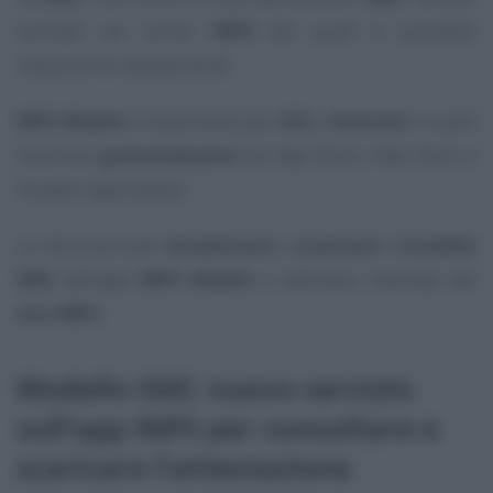
caricate nei server
INPS
dai quali è possibile
riacquisirla rapidamente.
INPS Mobile
è disponibile per
IOS
e
Android
e si può
scaricare
gratuitamente
da App Store, Play Store e
Huawei App Gallery.
Le istruzioni per
visualizzare
e
scaricare
il
modello
ISEE
dall’app
INPS Mobile
e dall’area riservata del
sito INPS
.
Modello ISEE: nuovo servizio
sull’app INPS per consultare e
scaricare l’attestazione