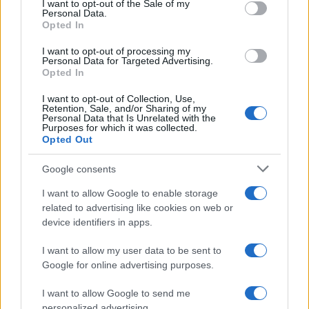
I want to opt-out of the Sale of my
chiarimenti INPS su validità e
Personal Data.
not limited to your visit or usage behaviour. You may click to
Opted In
periodo di riferimento
grant or deny consent to Google and its third-party tags to
use your data for below specified purposes in below Google
I want to opt-out of processing my
consent section.
Personal Data for Targeted Advertising.
Opted In
Giuseppe Guarasci
-
19 AGOSTO 2019
MODELLO ISEE
I want to opt-out of Collection, Use,
Modello ISEE 2019:
Retention, Sale, and/or Sharing of my
documenti, calcolo e
Personal Data that Is Unrelated with the
Purposes for which it was collected.
scadenza
Opted Out
Google consents
I want to allow Google to enable storage
related to advertising like cookies on web or
device identifiers in apps.
Iscriviti alla nostra
NEWSLETTER
I want to allow my user data to be sent to
Google for online advertising purposes.
Resta informato su notizie, aggiornamenti fiscali
I want to allow Google to send me
e moduli scaricabili!
personalized advertising.