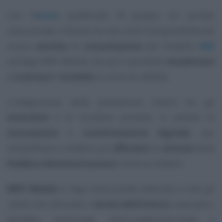
Con l’
avviso
pubblicato l’8 giugno sul portale
istituzionale, l’Istituto ha reso nota la disponibilità del
nuovo
servizio
di
consultazione
del modello
ISEE
sull’app INPS Mobile. Da qui è possibile
visualizzare
e
scaricare
il
modello
in corso di validità.
L’integrazione della prestazione rientra tra gli
interventi
e le iniziative previste, in ambito di
innovazione
e
trasformazione digitale
, per
semplificare e rendere più
efficienti
le
attività
della
Pubblica Amministrazione
rivolti ai cittadini.
INPS Mobile
è l’app istituzionale dedicata a tutti gli
utenti che utilizzano i
servizi dell’Istituto
, lavoratori,
famiglie, pensionati, disoccupati/inoccupati e