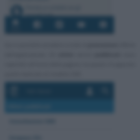
Qui è possibile accedere a tutte le
prestazioni
offerte
dall’applicazione. Gli
ultimi
servizi
pubblicati
sono
reperibili all’inizio della pagina, tra questi c’è appunto
quello dedicato al modello ISEE.