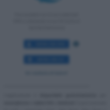
L’applicazione è
disponibile gratuitamente
per
smartphone
e
tablet
IOS
e
Android
. Si può scaricare